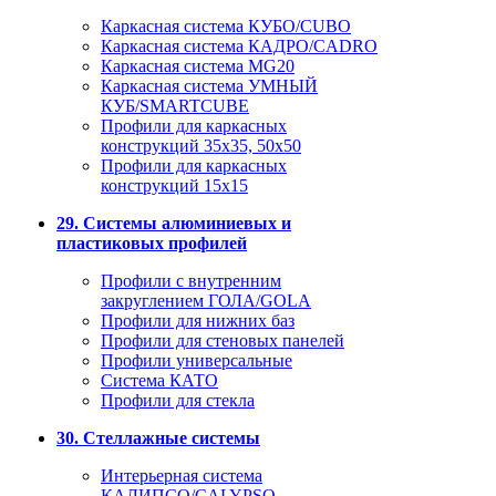
Каркасная система КУБО/CUBO
Каркасная система КАДРО/CADRO
Каркасная система MG20
Каркасная система УМНЫЙ
КУБ/SMARTCUBE
Профили для каркасных
конструкций 35x35, 50x50
Профили для каркасных
конструкций 15х15
29. Системы алюминиевых и
пластиковых профилей
Профили с внутренним
закруглением ГОЛА/GOLA
Профили для нижних баз
Профили для стеновых панелей
Профили универсальные
Система КАТО
Профили для стекла
30. Стеллажные системы
Интерьерная система
КАЛИПСО/CALYPSO