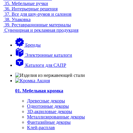
35.
Мебельные ручки
36.
Интерьерные решения
37.
Все для шоу-румов и салонов
38.
Упаковка
39.
Реставрационные материалы
Сувенирная и рекламная продукция
Бренды
Электронные каталоги
Каталоги для САПР
01. Мебельная кромка
Древесные декоры
Однотонные декоры
3D-акриловые декоры
Металлизированные декоры
Фантазийные декоры
Клей-расплав