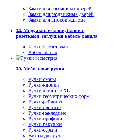
Замки для распашных дверей
Замки для раздвижных дверей
Замки для шторок жалюзи
34. Модульные блоки, блоки с
розетками, заглушки кабель-канала
Блоки с розетками
Кабель-канал
35. Мебельные ручки
Ручки-скобы
Ручки-кнопки
Ручки длинные XL
Ручки геометрических форм
Ручки-рейлинги
Ручки-врезные
Ручки-накладные
Ручки-профили
Ручки-ракушки
Ручки-серьги
Винты для ручек