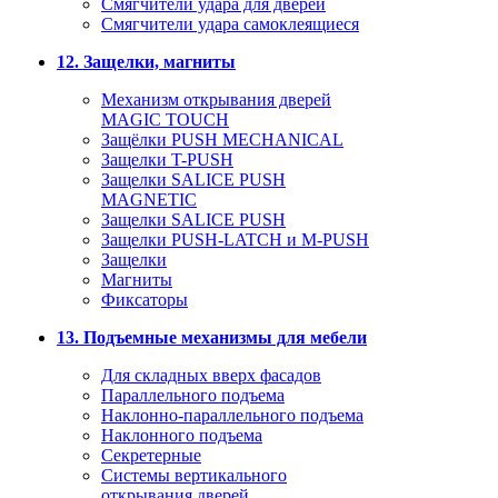
Смягчители удара для дверей
Cмягчители удара самоклеящиеся
12. Защелки, магниты
Механизм открывания дверей
MAGIC TOUCH
Защёлки PUSH MECHANICAL
Защелки T-PUSH
Защелки SALICE PUSH
MAGNETIC
Защелки SALICE PUSH
Защелки PUSH-LATCH и M-PUSH
Защелки
Магниты
Фиксаторы
13. Подъемные механизмы для мебели
Для складных вверх фасадов
Параллельного подъема
Наклонно-параллельного подъема
Наклонного подъема
Секретерные
Системы вертикального
открывания дверей