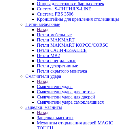
Опоры для столов и барных стоек
Система S-ЛИНИЯ/S-LINE
Система FBS 3506
Кронштейны для крепления столешницы
Петли мебельные
Назад
Петли мебельные
Петли MAKMART
Петли MAKMART КОРСО/CORSO
Петли САЛИЧЕ/SALICE
Петли MB2
Петли специальные
Петли декоративные
Петли скрытого монтажа
Смягчители удара
Назад
Смягчители удара
Смягчители удара для петель
Смягчители удара для дверей
Cмягчители удара самоклеящиеся
Защелки, магниты
Назад
Защелки, магниты
Механизм открывания дверей MAGIC
TOUCH