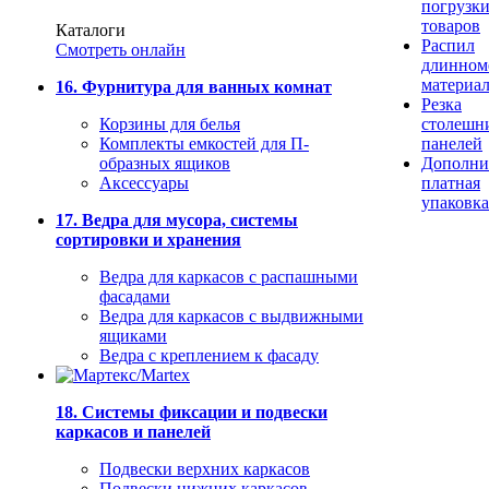
погрузк
товаров
Каталоги
Распил
Смотреть онлайн
длинном
материа
16. Фурнитура для ванных комнат
Резка
Корзины для белья
столешн
Комплекты емкостей для П-
панелей
образных ящиков
Дополни
Аксессуары
платная
упаковка
17. Ведра для мусора, системы
сортировки и хранения
Ведра для каркасов с распашными
фасадами
Ведра для каркасов с выдвижными
ящиками
Ведра с креплением к фасаду
18. Системы фиксации и подвески
каркасов и панелей
Подвески верхних каркасов
Подвески нижних каркасов