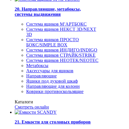
20. Направляющие, метабоксы,
системы выдвижения
Система ящиков М’АРТБОКС
Система ящиков НЕКСТ 3D/NEXT
3D
Система ящиков ПРОСТО
БОКС/SIMPLE BOX
Система ящиков ИНДИГО/INDIGO
Система ящиков СТРАЙК/STRIKE
Система ящиков НЕОТЕК/NEOTEC
Метабоксы
Аксессуары для ящиков
Направляющие
Ящики под духовой шкаф
Направляющие для колонн
Коврики противоскользящие
Каталоги
Смотреть онлайн
21. Емкости для столовых приборов