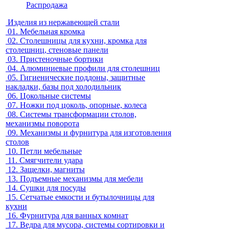
Распродажа
Изделия из нержавеющей стали
01.
Мебельная кромка
02.
Столешницы для кухни, кромка для
столешниц, стеновые панели
03.
Пристеночные бортики
04.
Алюминиевые профили для столешниц
05.
Гигиенические поддоны, защитные
накладки, базы под холодильник
06.
Цокольные системы
07.
Ножки под цоколь, опорные, колеса
08.
Системы трансформации столов,
механизмы поворота
09.
Механизмы и фурнитура для изготовления
столов
10.
Петли мебельные
11.
Смягчители удара
12.
Защелки, магниты
13.
Подъемные механизмы для мебели
14.
Сушки для посуды
15.
Сетчатые емкости и бутылочницы для
кухни
16.
Фурнитура для ванных комнат
17.
Ведра для мусора, системы сортировки и