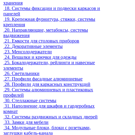
хранения
18.
Системы фиксации и подвески каркасов и
панелей
19.
Крепежная фурнитура, стяжки, системы
крепления
20.
Направляющие, метабоксы, системы
выдвижения
21.
Емкости для столовых приборов
22.
Декоративные элементы
23.
Менсолодержатели
24.
Вешалки и крючки для одежды
25.
Бокалодержатели, рейлинги и навесные
элементы
26.
Светильники
27.
Профили фасадные алюминиевые
28.
Профили для каркасных конструкций
29.
Системы алюминиевых и пластиковых
профилей
30.
Стеллажные системы
31.
Наполнение для шкафов и гардеробных
комнат
32.
Системы раздвижных и складных дверей
33.
Замки для мебели
34.
Модульные блоки, блоки с розетками,
заглушки кабель-канала