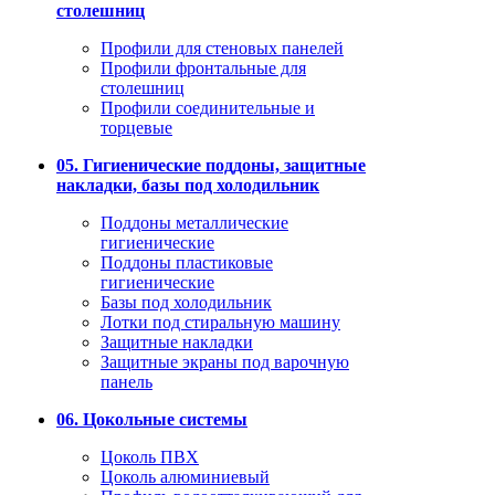
столешниц
Профили для стеновых панелей
Профили фронтальные для
столешниц
Профили соединительные и
торцевые
05. Гигиенические поддоны, защитные
накладки, базы под холодильник
Поддоны металлические
гигиенические
Поддоны пластиковые
гигиенические
Базы под холодильник
Лотки под стиральную машину
Защитные накладки
Защитные экраны под варочную
панель
06. Цокольные системы
Цоколь ПВХ
Цоколь алюминиевый