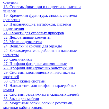
хранения
18.
Системы фиксации и подвески каркасов и
панелей
19.
Крепежная фурнитура, стяжки, системы
крепления
20.
Направляющие, метабоксы, системы
выдвижения
21.
Емкости для столовых приборов
22.
Декоративные элементы
23.
Менсолодержатели
24.
Вешалки и крючки для одежды
25.
Бокалодержатели, рейлинги и навесные
элементы
26.
Светильники
27.
Профили фасадные алюминиевые
28.
Профили для каркасных конструкций
29.
Системы алюминиевых и пластиковых
профилей
30.
Стеллажные системы
31.
Наполнение для шкафов и гардеробных
комнат
32.
Системы раздвижных и складных дверей
33.
Замки для мебели
34.
Модульные блоки, блоки с розетками,
заглушки кабель-канала