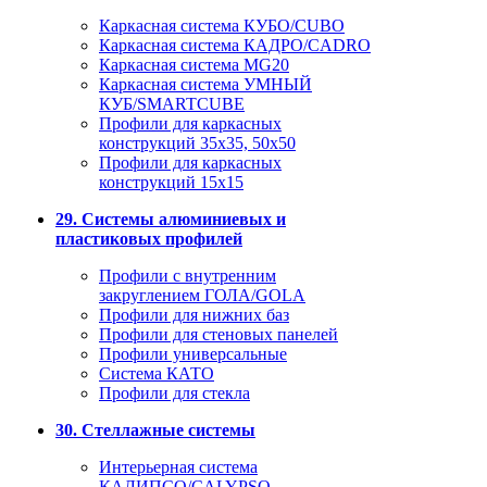
Каркасная система КУБО/CUBO
Каркасная система КАДРО/CADRO
Каркасная система MG20
Каркасная система УМНЫЙ
КУБ/SMARTCUBE
Профили для каркасных
конструкций 35x35, 50x50
Профили для каркасных
конструкций 15х15
29. Системы алюминиевых и
пластиковых профилей
Профили с внутренним
закруглением ГОЛА/GOLA
Профили для нижних баз
Профили для стеновых панелей
Профили универсальные
Система КАТО
Профили для стекла
30. Стеллажные системы
Интерьерная система
КАЛИПСО/CALYPSO