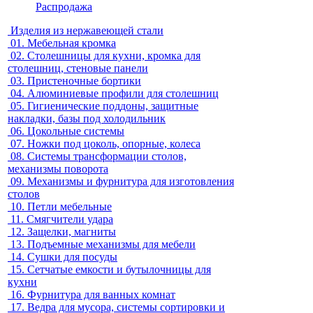
Распродажа
Изделия из нержавеющей стали
01.
Мебельная кромка
02.
Столешницы для кухни, кромка для
столешниц, стеновые панели
03.
Пристеночные бортики
04.
Алюминиевые профили для столешниц
05.
Гигиенические поддоны, защитные
накладки, базы под холодильник
06.
Цокольные системы
07.
Ножки под цоколь, опорные, колеса
08.
Системы трансформации столов,
механизмы поворота
09.
Механизмы и фурнитура для изготовления
столов
10.
Петли мебельные
11.
Смягчители удара
12.
Защелки, магниты
13.
Подъемные механизмы для мебели
14.
Сушки для посуды
15.
Сетчатые емкости и бутылочницы для
кухни
16.
Фурнитура для ванных комнат
17.
Ведра для мусора, системы сортировки и