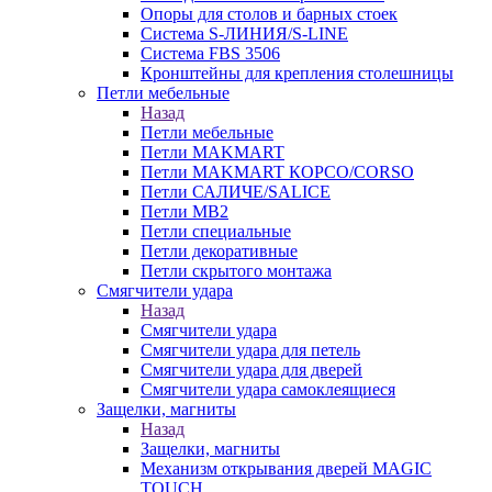
Опоры для столов и барных стоек
Система S-ЛИНИЯ/S-LINE
Система FBS 3506
Кронштейны для крепления столешницы
Петли мебельные
Назад
Петли мебельные
Петли MAKMART
Петли MAKMART КОРСО/CORSO
Петли САЛИЧЕ/SALICE
Петли MB2
Петли специальные
Петли декоративные
Петли скрытого монтажа
Смягчители удара
Назад
Смягчители удара
Смягчители удара для петель
Смягчители удара для дверей
Cмягчители удара самоклеящиеся
Защелки, магниты
Назад
Защелки, магниты
Механизм открывания дверей MAGIC
TOUCH