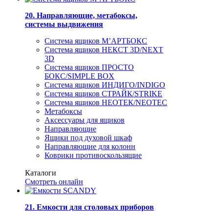
20. Направляющие, метабоксы,
системы выдвижения
Система ящиков М’АРТБОКС
Система ящиков НЕКСТ 3D/NEXT
3D
Система ящиков ПРОСТО
БОКС/SIMPLE BOX
Система ящиков ИНДИГО/INDIGO
Система ящиков СТРАЙК/STRIKE
Система ящиков НЕОТЕК/NEOTEC
Метабоксы
Аксессуары для ящиков
Направляющие
Ящики под духовой шкаф
Направляющие для колонн
Коврики противоскользящие
Каталоги
Смотреть онлайн
21. Емкости для столовых приборов