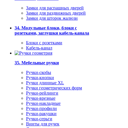
Замки для распашных дверей
Замки для раздвижных дверей
Замки для шторок жалюзи
34. Модульные блоки, блоки с
розетками, заглушки кабель-канала
Блоки с розетками
Кабель-канал
35. Мебельные ручки
Ручки-скобы
Ручки-кнопки
Ручки длинные XL
Ручки геометрических форм
Ручки-рейлинги
Ручки-врезные
Ручки-накладные
Ручки-профили
Ручки-ракушки
Ручки-серьги
Винты для ручек