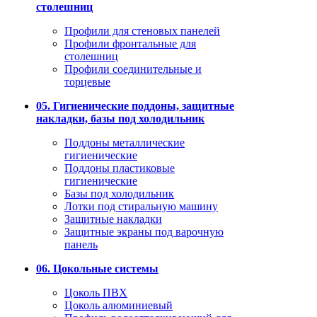
столешниц
Профили для стеновых панелей
Профили фронтальные для
столешниц
Профили соединительные и
торцевые
05. Гигиенические поддоны, защитные
накладки, базы под холодильник
Поддоны металлические
гигиенические
Поддоны пластиковые
гигиенические
Базы под холодильник
Лотки под стиральную машину
Защитные накладки
Защитные экраны под варочную
панель
06. Цокольные системы
Цоколь ПВХ
Цоколь алюминиевый