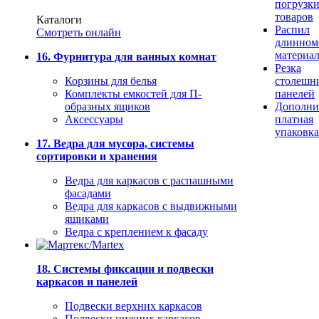
погрузк
товаров
Каталоги
Распил
Смотреть онлайн
длинном
материа
16. Фурнитура для ванных комнат
Резка
Корзины для белья
столешн
Комплекты емкостей для П-
панелей
образных ящиков
Дополни
Аксессуары
платная
упаковка
17. Ведра для мусора, системы
сортировки и хранения
Ведра для каркасов с распашными
фасадами
Ведра для каркасов с выдвижными
ящиками
Ведра с креплением к фасаду
18. Системы фиксации и подвески
каркасов и панелей
Подвески верхних каркасов
Подвески нижних каркасов