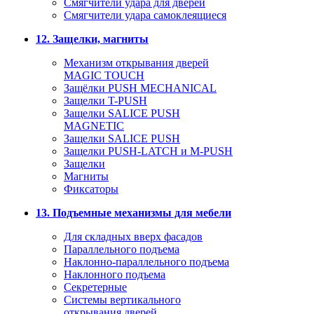
Смягчители удара для дверей
Cмягчители удара самоклеящиеся
12. Защелки, магниты
Механизм открывания дверей
MAGIC TOUCH
Защёлки PUSH MECHANICAL
Защелки T-PUSH
Защелки SALICE PUSH
MAGNETIC
Защелки SALICE PUSH
Защелки PUSH-LATCH и M-PUSH
Защелки
Магниты
Фиксаторы
13. Подъемные механизмы для мебели
Для складных вверх фасадов
Параллельного подъема
Наклонно-параллельного подъема
Наклонного подъема
Секретерные
Системы вертикального
открывания дверей