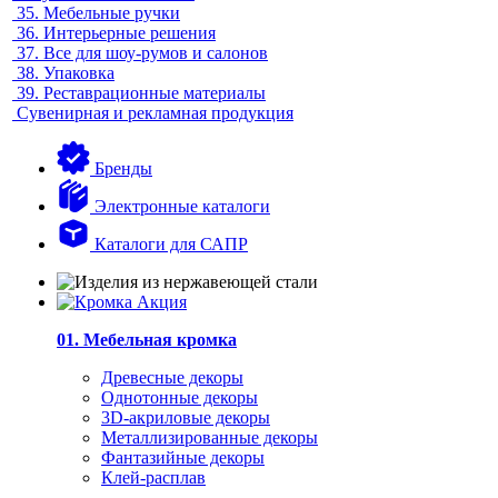
35.
Мебельные ручки
36.
Интерьерные решения
37.
Все для шоу-румов и салонов
38.
Упаковка
39.
Реставрационные материалы
Сувенирная и рекламная продукция
Бренды
Электронные каталоги
Каталоги для САПР
01. Мебельная кромка
Древесные декоры
Однотонные декоры
3D-акриловые декоры
Металлизированные декоры
Фантазийные декоры
Клей-расплав