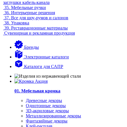
заглушки кабель-канала
35.
Мебельные ручки
36.
Интерьерные решения
37.
Все для шоу-румов и салонов
38.
Упаковка
39.
Реставрационные материалы
Сувенирная и рекламная продукция
Бренды
Электронные каталоги
Каталоги для САПР
01. Мебельная кромка
Древесные декоры
Однотонные декоры
3D-акриловые декоры
Металлизированные декоры
Фантазийные декоры
Клей-расплав