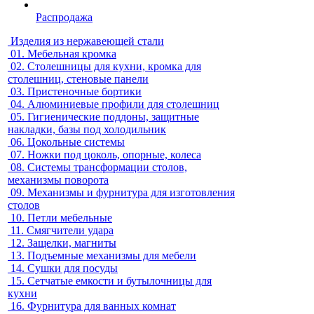
Распродажа
Изделия из нержавеющей стали
01.
Мебельная кромка
02.
Столешницы для кухни, кромка для
столешниц, стеновые панели
03.
Пристеночные бортики
04.
Алюминиевые профили для столешниц
05.
Гигиенические поддоны, защитные
накладки, базы под холодильник
06.
Цокольные системы
07.
Ножки под цоколь, опорные, колеса
08.
Системы трансформации столов,
механизмы поворота
09.
Механизмы и фурнитура для изготовления
столов
10.
Петли мебельные
11.
Смягчители удара
12.
Защелки, магниты
13.
Подъемные механизмы для мебели
14.
Сушки для посуды
15.
Сетчатые емкости и бутылочницы для
кухни
16.
Фурнитура для ванных комнат