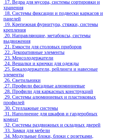
17.
Ведра для мусора, системы сортировки и
хранения
18.
Системы фиксации и подвески каркасов и
панелей
19.
Крепежная фурнитура, стяжки, системы
крепления
20.
Направляющие, метабоксы, системы
выдвижения
21.
Емкости для столовых приборов
22.
Декоративные элементы
23.
Менсолодержатели
24.
Вешалки и крючки для одежды
25.
Бокалодержатели, рейлинги и навесные
элементы
26.
Светильники
27.
Профили фасадные алюминиевые
28.
Профили для каркасных конструкций
29.
Системы алюминиевых и пластиковых
профилей
30.
Стеллажные системы
31.
Наполнение для шкафов и гардеробных
комнат
32.
Системы раздвижных и складных дверей
33.
Замки для мебели
34.
Модульные блоки, блоки с розетками,