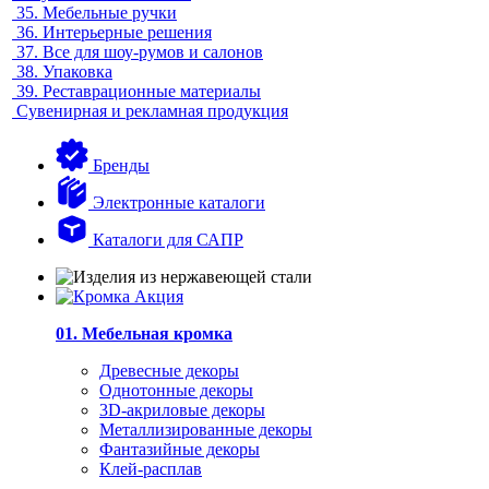
35.
Мебельные ручки
36.
Интерьерные решения
37.
Все для шоу-румов и салонов
38.
Упаковка
39.
Реставрационные материалы
Сувенирная и рекламная продукция
Бренды
Электронные каталоги
Каталоги для САПР
01. Мебельная кромка
Древесные декоры
Однотонные декоры
3D-акриловые декоры
Металлизированные декоры
Фантазийные декоры
Клей-расплав