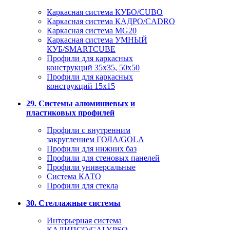
Каркасная система КУБО/CUBO
Каркасная система КАДРО/CADRO
Каркасная система MG20
Каркасная система УМНЫЙ
КУБ/SMARTCUBE
Профили для каркасных
конструкций 35x35, 50x50
Профили для каркасных
конструкций 15х15
29. Системы алюминиевых и
пластиковых профилей
Профили с внутренним
закруглением ГОЛА/GOLA
Профили для нижних баз
Профили для стеновых панелей
Профили универсальные
Система КАТО
Профили для стекла
30. Стеллажные системы
Интерьерная система
КАЛИПСО/CALYPSO