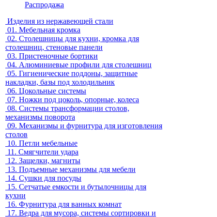
Распродажа
Изделия из нержавеющей стали
01.
Мебельная кромка
02.
Столешницы для кухни, кромка для
столешниц, стеновые панели
03.
Пристеночные бортики
04.
Алюминиевые профили для столешниц
05.
Гигиенические поддоны, защитные
накладки, базы под холодильник
06.
Цокольные системы
07.
Ножки под цоколь, опорные, колеса
08.
Системы трансформации столов,
механизмы поворота
09.
Механизмы и фурнитура для изготовления
столов
10.
Петли мебельные
11.
Смягчители удара
12.
Защелки, магниты
13.
Подъемные механизмы для мебели
14.
Сушки для посуды
15.
Сетчатые емкости и бутылочницы для
кухни
16.
Фурнитура для ванных комнат
17.
Ведра для мусора, системы сортировки и