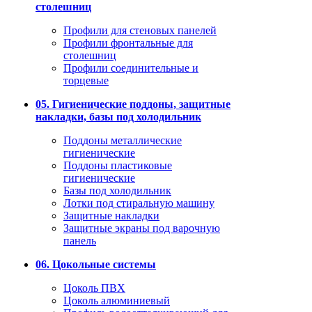
столешниц
Профили для стеновых панелей
Профили фронтальные для
столешниц
Профили соединительные и
торцевые
05. Гигиенические поддоны, защитные
накладки, базы под холодильник
Поддоны металлические
гигиенические
Поддоны пластиковые
гигиенические
Базы под холодильник
Лотки под стиральную машину
Защитные накладки
Защитные экраны под варочную
панель
06. Цокольные системы
Цоколь ПВХ
Цоколь алюминиевый