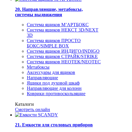
20. Направляющие, метабоксы,
системы выдвижения
Система ящиков М’АРТБОКС
Система ящиков НЕКСТ 3D/NEXT
3D
Система ящиков ПРОСТО
БОКС/SIMPLE BOX
Система ящиков ИНДИГО/INDIGO
Система ящиков СТРАЙК/STRIKE
Система ящиков НЕОТЕК/NEOTEC
Метабоксы
Аксессуары для ящиков
Направляющие
Ящики под духовой шкаф
Направляющие для колонн
Коврики противоскользящие
Каталоги
Смотреть онлайн
21. Емкости для столовых приборов