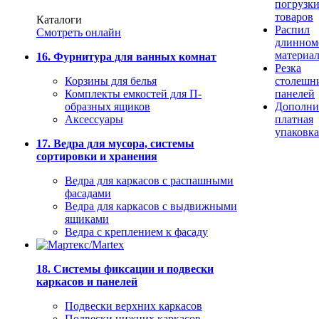
погрузк
товаров
Каталоги
Распил
Смотреть онлайн
длинном
материа
16. Фурнитура для ванных комнат
Резка
Корзины для белья
столешн
Комплекты емкостей для П-
панелей
образных ящиков
Дополни
Аксессуары
платная
упаковка
17. Ведра для мусора, системы
сортировки и хранения
Ведра для каркасов с распашными
фасадами
Ведра для каркасов с выдвижными
ящиками
Ведра с креплением к фасаду
18. Системы фиксации и подвески
каркасов и панелей
Подвески верхних каркасов
Подвески нижних каркасов