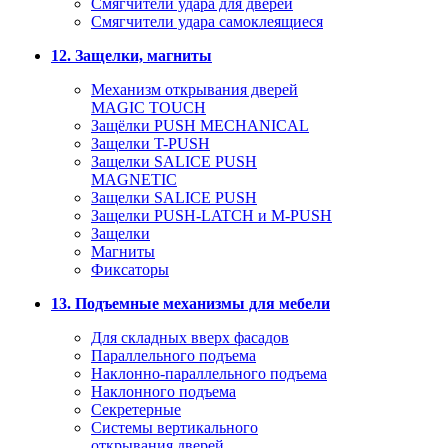
Смягчители удара для дверей
Cмягчители удара самоклеящиеся
12. Защелки, магниты
Механизм открывания дверей
MAGIC TOUCH
Защёлки PUSH MECHANICAL
Защелки T-PUSH
Защелки SALICE PUSH
MAGNETIC
Защелки SALICE PUSH
Защелки PUSH-LATCH и M-PUSH
Защелки
Магниты
Фиксаторы
13. Подъемные механизмы для мебели
Для складных вверх фасадов
Параллельного подъема
Наклонно-параллельного подъема
Наклонного подъема
Секретерные
Системы вертикального
открывания дверей