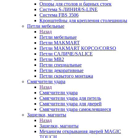
Опоры для столов и барных стоек
Система S-ЛИНИЯ/S-LINE
Система FBS 3506
Кронштейны для крепления столешницы
Петли мебельные
Назад
Петли мебельные
Петли MAKMART
Петли MAKMART КОРСО/CORSO
Петли САЛИЧЕ/SALICE
Петли MB2
Петли специальные
Петли декоративные
Петли скрытого монтажа
Смягчители удара
Назад
Смягчители удара
Смягчители удара для петель
Смягчители удара для дверей
Cмягчители удара самоклеящиеся
Защелки, магниты
Назад
Защелки, магниты
Механизм открывания дверей MAGIC
TOUCH