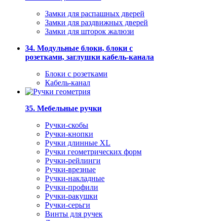
Замки для распашных дверей
Замки для раздвижных дверей
Замки для шторок жалюзи
34. Модульные блоки, блоки с
розетками, заглушки кабель-канала
Блоки с розетками
Кабель-канал
35. Мебельные ручки
Ручки-скобы
Ручки-кнопки
Ручки длинные XL
Ручки геометрических форм
Ручки-рейлинги
Ручки-врезные
Ручки-накладные
Ручки-профили
Ручки-ракушки
Ручки-серьги
Винты для ручек