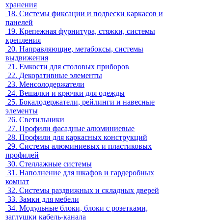
хранения
18.
Системы фиксации и подвески каркасов и
панелей
19.
Крепежная фурнитура, стяжки, системы
крепления
20.
Направляющие, метабоксы, системы
выдвижения
21.
Емкости для столовых приборов
22.
Декоративные элементы
23.
Менсолодержатели
24.
Вешалки и крючки для одежды
25.
Бокалодержатели, рейлинги и навесные
элементы
26.
Светильники
27.
Профили фасадные алюминиевые
28.
Профили для каркасных конструкций
29.
Системы алюминиевых и пластиковых
профилей
30.
Стеллажные системы
31.
Наполнение для шкафов и гардеробных
комнат
32.
Системы раздвижных и складных дверей
33.
Замки для мебели
34.
Модульные блоки, блоки с розетками,
заглушки кабель-канала