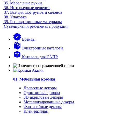
35.
Мебельные ручки
36.
Интерьерные решения
37.
Все для шоу-румов и салонов
38.
Упаковка
39.
Реставрационные материалы
Сувенирная и рекламная продукция
Бренды
Электронные каталоги
Каталоги для САПР
01. Мебельная кромка
Древесные декоры
Однотонные декоры
3D-акриловые декоры
Металлизированные декоры
Фантазийные декоры
Клей-расплав