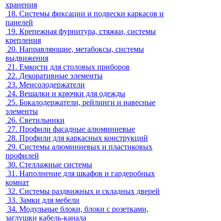
хранения
18.
Системы фиксации и подвески каркасов и
панелей
19.
Крепежная фурнитура, стяжки, системы
крепления
20.
Направляющие, метабоксы, системы
выдвижения
21.
Емкости для столовых приборов
22.
Декоративные элементы
23.
Менсолодержатели
24.
Вешалки и крючки для одежды
25.
Бокалодержатели, рейлинги и навесные
элементы
26.
Светильники
27.
Профили фасадные алюминиевые
28.
Профили для каркасных конструкций
29.
Системы алюминиевых и пластиковых
профилей
30.
Стеллажные системы
31.
Наполнение для шкафов и гардеробных
комнат
32.
Системы раздвижных и складных дверей
33.
Замки для мебели
34.
Модульные блоки, блоки с розетками,
заглушки кабель-канала