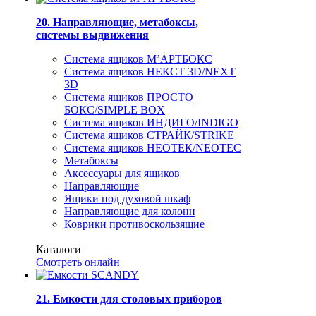
20. Направляющие, метабоксы,
системы выдвижения
Система ящиков М’АРТБОКС
Система ящиков НЕКСТ 3D/NEXT
3D
Система ящиков ПРОСТО
БОКС/SIMPLE BOX
Система ящиков ИНДИГО/INDIGO
Система ящиков СТРАЙК/STRIKE
Система ящиков НЕОТЕК/NEOTEC
Метабоксы
Аксессуары для ящиков
Направляющие
Ящики под духовой шкаф
Направляющие для колонн
Коврики противоскользящие
Каталоги
Смотреть онлайн
21. Емкости для столовых приборов