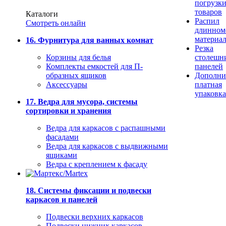
погрузк
товаров
Каталоги
Распил
Смотреть онлайн
длинном
материа
16. Фурнитура для ванных комнат
Резка
Корзины для белья
столешн
Комплекты емкостей для П-
панелей
образных ящиков
Дополни
Аксессуары
платная
упаковка
17. Ведра для мусора, системы
сортировки и хранения
Ведра для каркасов с распашными
фасадами
Ведра для каркасов с выдвижными
ящиками
Ведра с креплением к фасаду
18. Системы фиксации и подвески
каркасов и панелей
Подвески верхних каркасов
Подвески нижних каркасов