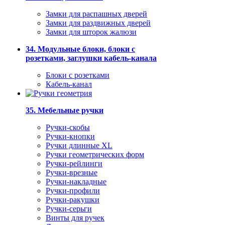
Замки для распашных дверей
Замки для раздвижных дверей
Замки для шторок жалюзи
34. Модульные блоки, блоки с
розетками, заглушки кабель-канала
Блоки с розетками
Кабель-канал
35. Мебельные ручки
Ручки-скобы
Ручки-кнопки
Ручки длинные XL
Ручки геометрических форм
Ручки-рейлинги
Ручки-врезные
Ручки-накладные
Ручки-профили
Ручки-ракушки
Ручки-серьги
Винты для ручек