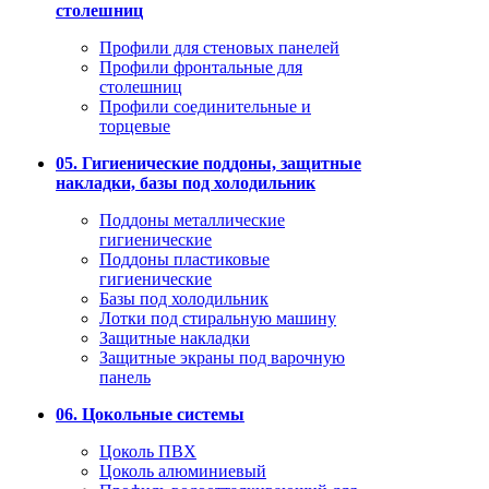
столешниц
Профили для стеновых панелей
Профили фронтальные для
столешниц
Профили соединительные и
торцевые
05. Гигиенические поддоны, защитные
накладки, базы под холодильник
Поддоны металлические
гигиенические
Поддоны пластиковые
гигиенические
Базы под холодильник
Лотки под стиральную машину
Защитные накладки
Защитные экраны под варочную
панель
06. Цокольные системы
Цоколь ПВХ
Цоколь алюминиевый