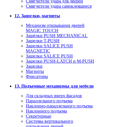
Смягчители удара для дверей
Cмягчители удара самоклеящиеся
12. Защелки, магниты
Механизм открывания дверей
MAGIC TOUCH
Защёлки PUSH MECHANICAL
Защелки T-PUSH
Защелки SALICE PUSH
MAGNETIC
Защелки SALICE PUSH
Защелки PUSH-LATCH и M-PUSH
Защелки
Магниты
Фиксаторы
13. Подъемные механизмы для мебели
Для складных вверх фасадов
Параллельного подъема
Наклонно-параллельного подъема
Наклонного подъема
Секретерные
Системы вертикального
открывания дверей