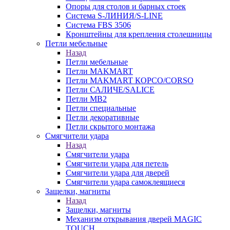
Опоры для столов и барных стоек
Система S-ЛИНИЯ/S-LINE
Система FBS 3506
Кронштейны для крепления столешницы
Петли мебельные
Назад
Петли мебельные
Петли MAKMART
Петли MAKMART КОРСО/CORSO
Петли САЛИЧЕ/SALICE
Петли MB2
Петли специальные
Петли декоративные
Петли скрытого монтажа
Смягчители удара
Назад
Смягчители удара
Смягчители удара для петель
Смягчители удара для дверей
Cмягчители удара самоклеящиеся
Защелки, магниты
Назад
Защелки, магниты
Механизм открывания дверей MAGIC
TOUCH