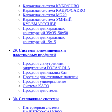
Каркасная система КУБО/CUBO
Каркасная система КАДРО/CADRO
Каркасная система MG20
Каркасная система УМНЫЙ
КУБ/SMARTCUBE
Профили для каркасных
конструкций 35x35, 50x50
Профили для каркасных
конструкций 15х15
29. Системы алюминиевых и
пластиковых профилей
Профили с внутренним
закруглением ГОЛА/GOLA
Профили для нижних баз
Профили для стеновых панелей
Профили универсальные
Система КАТО
Профили для стекла
30. Стеллажные системы
Интерьерная система
КАЛИПСО/CALYPSO