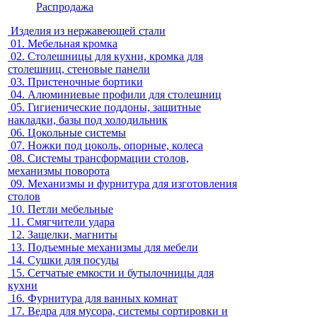
Распродажа
Изделия из нержавеющей стали
01.
Мебельная кромка
02.
Столешницы для кухни, кромка для
столешниц, стеновые панели
03.
Пристеночные бортики
04.
Алюминиевые профили для столешниц
05.
Гигиенические поддоны, защитные
накладки, базы под холодильник
06.
Цокольные системы
07.
Ножки под цоколь, опорные, колеса
08.
Системы трансформации столов,
механизмы поворота
09.
Механизмы и фурнитура для изготовления
столов
10.
Петли мебельные
11.
Смягчители удара
12.
Защелки, магниты
13.
Подъемные механизмы для мебели
14.
Сушки для посуды
15.
Сетчатые емкости и бутылочницы для
кухни
16.
Фурнитура для ванных комнат
17.
Ведра для мусора, системы сортировки и