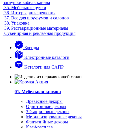
заглушки кабель-канала
35.
Мебельные ручки
36.
Интерьерные решения
37.
Все для шоу-румов и салонов
38.
Упаковка
39.
Реставрационные материалы
Сувенирная и рекламная продукция
Бренды
Электронные каталоги
Каталоги для САПР
01. Мебельная кромка
Древесные декоры
Однотонные декоры
3D-акриловые декоры
Металлизированные декоры
Фантазийные декоры
Клей-расплав