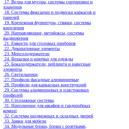
17.
Ведра для мусора, системы сортировки и
хранения
18.
Системы фиксации и подвески каркасов и
панелей
19.
Крепежная фурнитура, стяжки, системы
крепления
20.
Направляющие, метабоксы, системы
выдвижения
21.
Емкости для столовых приборов
22.
Декоративные элементы
23.
Менсолодержатели
24.
Вешалки и крючки для одежды
25.
Бокалодержатели, рейлинги и навесные
элементы
26.
Светильники
27.
Профили фасадные алюминиевые
28.
Профили для каркасных конструкций
29.
Системы алюминиевых и пластиковых
профилей
30.
Стеллажные системы
31.
Наполнение для шкафов и гардеробных
комнат
32.
Системы раздвижных и складных дверей
33.
Замки для мебели
34.
Модульные блоки, блоки с розетками,