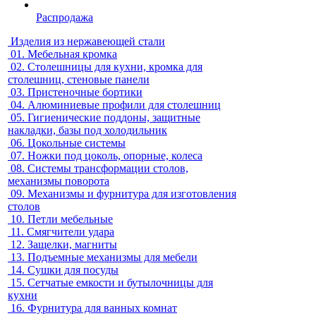
Распродажа
Изделия из нержавеющей стали
01.
Мебельная кромка
02.
Столешницы для кухни, кромка для
столешниц, стеновые панели
03.
Пристеночные бортики
04.
Алюминиевые профили для столешниц
05.
Гигиенические поддоны, защитные
накладки, базы под холодильник
06.
Цокольные системы
07.
Ножки под цоколь, опорные, колеса
08.
Системы трансформации столов,
механизмы поворота
09.
Механизмы и фурнитура для изготовления
столов
10.
Петли мебельные
11.
Смягчители удара
12.
Защелки, магниты
13.
Подъемные механизмы для мебели
14.
Сушки для посуды
15.
Сетчатые емкости и бутылочницы для
кухни
16.
Фурнитура для ванных комнат