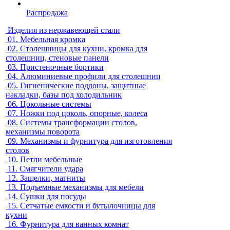
Распродажа
Изделия из нержавеющей стали
01.
Мебельная кромка
02.
Столешницы для кухни, кромка для
столешниц, стеновые панели
03.
Пристеночные бортики
04.
Алюминиевые профили для столешниц
05.
Гигиенические поддоны, защитные
накладки, базы под холодильник
06.
Цокольные системы
07.
Ножки под цоколь, опорные, колеса
08.
Системы трансформации столов,
механизмы поворота
09.
Механизмы и фурнитура для изготовления
столов
10.
Петли мебельные
11.
Смягчители удара
12.
Защелки, магниты
13.
Подъемные механизмы для мебели
14.
Сушки для посуды
15.
Сетчатые емкости и бутылочницы для
кухни
16.
Фурнитура для ванных комнат