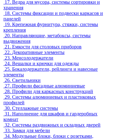
17.
Ведра для мусора, системы сортировки и
хранения
18.
Системы фиксации и подвески каркасов и
панелей
19.
Крепежная фурнитура, стяжки, системы
крепления
20.
Направляющие, метабоксы, системы
выдвижения
21.
Емкости для столовых приборов
22.
Декоративные элементы
23.
Менсолодержатели
24.
Вешалки и крючки для одежды
25.
Бокалодержатели, рейлинги и навесные
элементы
26.
Светильники
27.
Профили фасадные алюминиевые
28.
Профили для каркасных конструкций
29.
Системы алюминиевых и пластиковых
профилей
30.
Стеллажные системы
31.
Наполнение для шкафов и гардеробных
комнат
32.
Системы раздвижных и складных дверей
33.
Замки для мебели
34.
Модульные блоки, блоки с розетками,