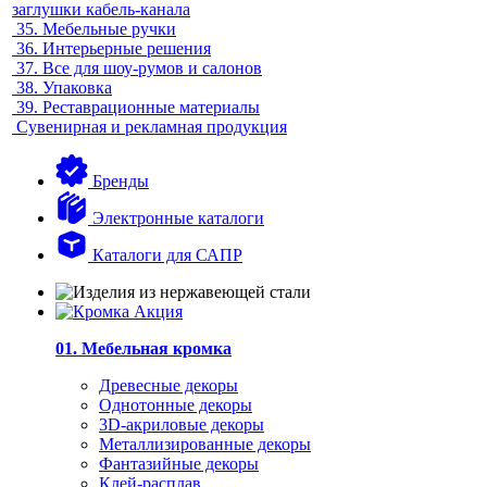
заглушки кабель-канала
35.
Мебельные ручки
36.
Интерьерные решения
37.
Все для шоу-румов и салонов
38.
Упаковка
39.
Реставрационные материалы
Сувенирная и рекламная продукция
Бренды
Электронные каталоги
Каталоги для САПР
01. Мебельная кромка
Древесные декоры
Однотонные декоры
3D-акриловые декоры
Металлизированные декоры
Фантазийные декоры
Клей-расплав