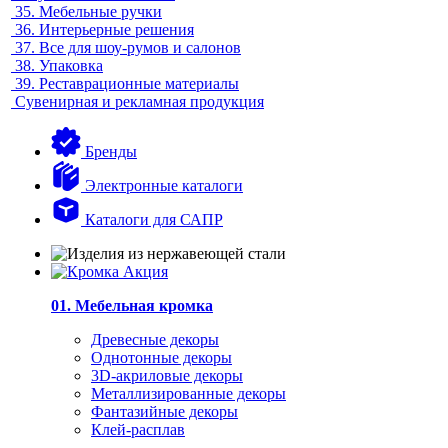
35.
Мебельные ручки
36.
Интерьерные решения
37.
Все для шоу-румов и салонов
38.
Упаковка
39.
Реставрационные материалы
Сувенирная и рекламная продукция
Бренды
Электронные каталоги
Каталоги для САПР
01. Мебельная кромка
Древесные декоры
Однотонные декоры
3D-акриловые декоры
Металлизированные декоры
Фантазийные декоры
Клей-расплав