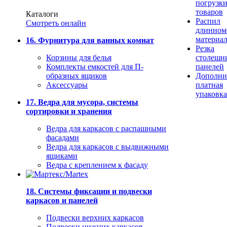
погрузк
товаров
Каталоги
Распил
Смотреть онлайн
длинном
материа
16. Фурнитура для ванных комнат
Резка
Корзины для белья
столешн
Комплекты емкостей для П-
панелей
образных ящиков
Дополни
Аксессуары
платная
упаковка
17. Ведра для мусора, системы
сортировки и хранения
Ведра для каркасов с распашными
фасадами
Ведра для каркасов с выдвижными
ящиками
Ведра с креплением к фасаду
18. Системы фиксации и подвески
каркасов и панелей
Подвески верхних каркасов
Подвески нижних каркасов