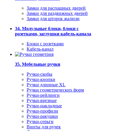
Замки для распашных дверей
Замки для раздвижных дверей
Замки для шторок жалюзи
34. Модульные блоки, блоки с
розетками, заглушки кабель-канала
Блоки с розетками
Кабель-канал
35. Мебельные ручки
Ручки-скобы
Ручки-кнопки
Ручки длинные XL
Ручки геометрических форм
Ручки-рейлинги
Ручки-врезные
Ручки-накладные
Ручки-профили
Ручки-ракушки
Ручки-серьги
Винты для ручек