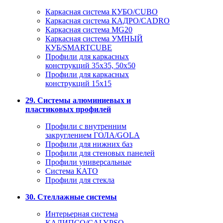
Каркасная система КУБО/CUBO
Каркасная система КАДРО/CADRO
Каркасная система MG20
Каркасная система УМНЫЙ
КУБ/SMARTCUBE
Профили для каркасных
конструкций 35x35, 50x50
Профили для каркасных
конструкций 15х15
29. Системы алюминиевых и
пластиковых профилей
Профили с внутренним
закруглением ГОЛА/GOLA
Профили для нижних баз
Профили для стеновых панелей
Профили универсальные
Система КАТО
Профили для стекла
30. Стеллажные системы
Интерьерная система
КАЛИПСО/CALYPSO