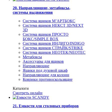
20. Направляющие, метабоксы,
системы выдвижения
Система ящиков М’АРТБОКС
Система ящиков НЕКСТ 3D/NEXT
3D
Система ящиков ПРОСТО
БОКС/SIMPLE BOX
Система ящиков ИНДИГО/INDIGO
Система ящиков СТРАЙК/STRIKE
Система ящиков НЕОТЕК/NEOTEC
Метабоксы
Аксессуары для ящиков
Направляющие
Ящики под духовой шкаф
Направляющие для колонн
Коврики противоскользящие
Каталоги
Смотреть онлайн
21. Емкости для столовых приборов