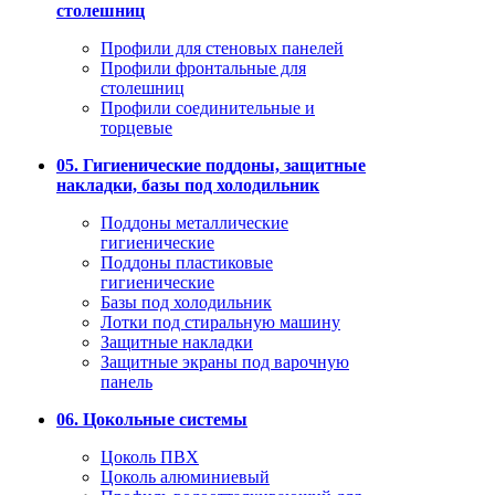
столешниц
Профили для стеновых панелей
Профили фронтальные для
столешниц
Профили соединительные и
торцевые
05. Гигиенические поддоны, защитные
накладки, базы под холодильник
Поддоны металлические
гигиенические
Поддоны пластиковые
гигиенические
Базы под холодильник
Лотки под стиральную машину
Защитные накладки
Защитные экраны под варочную
панель
06. Цокольные системы
Цоколь ПВХ
Цоколь алюминиевый