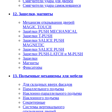
Смягчители удара для дверей
Cмягчители удара самоклеящиеся
12. Защелки, магниты
Механизм открывания дверей
MAGIC TOUCH
Защёлки PUSH MECHANICAL
Защелки T-PUSH
Защелки SALICE PUSH
MAGNETIC
Защелки SALICE PUSH
Защелки PUSH-LATCH и M-PUSH
Защелки
Магниты
Фиксаторы
13. Подъемные механизмы для мебели
Для складных вверх фасадов
Параллельного подъема
Наклонно-параллельного подъема
Наклонного подъема
Секретерные
Системы вертикального
открывания дверей