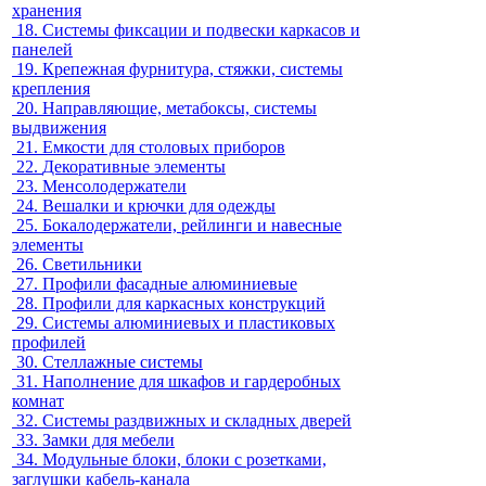
хранения
18.
Системы фиксации и подвески каркасов и
панелей
19.
Крепежная фурнитура, стяжки, системы
крепления
20.
Направляющие, метабоксы, системы
выдвижения
21.
Емкости для столовых приборов
22.
Декоративные элементы
23.
Менсолодержатели
24.
Вешалки и крючки для одежды
25.
Бокалодержатели, рейлинги и навесные
элементы
26.
Светильники
27.
Профили фасадные алюминиевые
28.
Профили для каркасных конструкций
29.
Системы алюминиевых и пластиковых
профилей
30.
Стеллажные системы
31.
Наполнение для шкафов и гардеробных
комнат
32.
Системы раздвижных и складных дверей
33.
Замки для мебели
34.
Модульные блоки, блоки с розетками,
заглушки кабель-канала