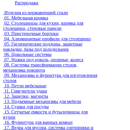
Распродажа
Изделия из нержавеющей стали
01.
Мебельная кромка
02.
Столешницы для кухни, кромка для
столешниц, стеновые панели
03.
Пристеночные бортики
04.
Алюминиевые профили для столешниц
05.
Гигиенические поддоны, защитные
накладки, базы под холодильник
06.
Цокольные системы
07.
Ножки под цоколь, опорные, колеса
08.
Системы трансформации столов,
механизмы поворота
09.
Механизмы и фурнитура для изготовления
столов
10.
Петли мебельные
11.
Смягчители удара
12.
Защелки, магниты
13.
Подъемные механизмы для мебели
14.
Сушки для посуды
15.
Сетчатые емкости и бутылочницы для
кухни
16.
Фурнитура для ванных комнат
17.
Ведра для мусора, системы сортировки и