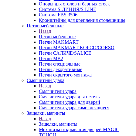
Опоры для столов и барных стоек
Система S-ЛИНИЯ/S-LINE
Система FBS 3506
Кронштейны для крепления столешницы
Петли мебельные
Назад
Петли мебельные
Петли MAKMART
Петли MAKMART КОРСО/CORSO
Петли САЛИЧЕ/SALICE
Петли MB2
Петли специальные
Петли декоративные
Петли скрытого монтажа
Смягчители удара
Назад
Смягчители удара
Смягчители удара для петель
Смягчители удара для дверей
Cмягчители удара самоклеящиеся
Защелки, магниты
Назад
Защелки, магниты
Механизм открывания дверей MAGIC
TOUCH