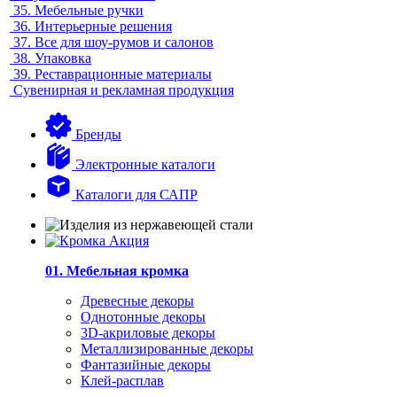
35.
Мебельные ручки
36.
Интерьерные решения
37.
Все для шоу-румов и салонов
38.
Упаковка
39.
Реставрационные материалы
Сувенирная и рекламная продукция
Бренды
Электронные каталоги
Каталоги для САПР
01. Мебельная кромка
Древесные декоры
Однотонные декоры
3D-акриловые декоры
Металлизированные декоры
Фантазийные декоры
Клей-расплав