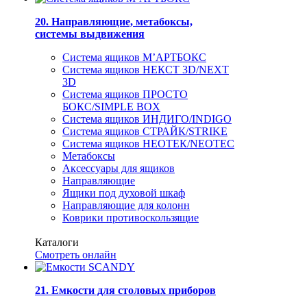
20. Направляющие, метабоксы,
системы выдвижения
Система ящиков М’АРТБОКС
Система ящиков НЕКСТ 3D/NEXT
3D
Система ящиков ПРОСТО
БОКС/SIMPLE BOX
Система ящиков ИНДИГО/INDIGO
Система ящиков СТРАЙК/STRIKE
Система ящиков НЕОТЕК/NEOTEC
Метабоксы
Аксессуары для ящиков
Направляющие
Ящики под духовой шкаф
Направляющие для колонн
Коврики противоскользящие
Каталоги
Смотреть онлайн
21. Емкости для столовых приборов