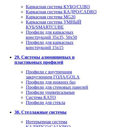
Каркасная система КУБО/CUBO
Каркасная система КАДРО/CADRO
Каркасная система MG20
Каркасная система УМНЫЙ
КУБ/SMARTCUBE
Профили для каркасных
конструкций 35x35, 50x50
Профили для каркасных
конструкций 15х15
29. Системы алюминиевых и
пластиковых профилей
Профили с внутренним
закруглением ГОЛА/GOLA
Профили для нижних баз
Профили для стеновых панелей
Профили универсальные
Система КАТО
Профили для стекла
30. Стеллажные системы
Интерьерная система
КАЛИПСО/CALYPSO