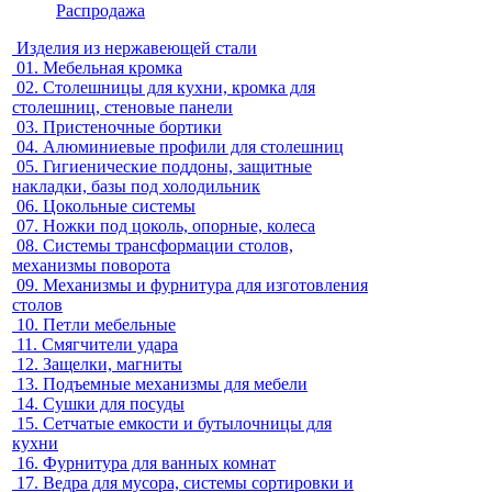
Распродажа
Изделия из нержавеющей стали
01.
Мебельная кромка
02.
Столешницы для кухни, кромка для
столешниц, стеновые панели
03.
Пристеночные бортики
04.
Алюминиевые профили для столешниц
05.
Гигиенические поддоны, защитные
накладки, базы под холодильник
06.
Цокольные системы
07.
Ножки под цоколь, опорные, колеса
08.
Системы трансформации столов,
механизмы поворота
09.
Механизмы и фурнитура для изготовления
столов
10.
Петли мебельные
11.
Смягчители удара
12.
Защелки, магниты
13.
Подъемные механизмы для мебели
14.
Сушки для посуды
15.
Сетчатые емкости и бутылочницы для
кухни
16.
Фурнитура для ванных комнат
17.
Ведра для мусора, системы сортировки и