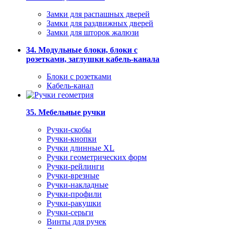
Замки для распашных дверей
Замки для раздвижных дверей
Замки для шторок жалюзи
34. Модульные блоки, блоки с
розетками, заглушки кабель-канала
Блоки с розетками
Кабель-канал
35. Мебельные ручки
Ручки-скобы
Ручки-кнопки
Ручки длинные XL
Ручки геометрических форм
Ручки-рейлинги
Ручки-врезные
Ручки-накладные
Ручки-профили
Ручки-ракушки
Ручки-серьги
Винты для ручек