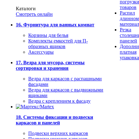
погрузк
товаров
Каталоги
Распил
Смотреть онлайн
длинном
материа
16. Фурнитура для ванных комнат
Резка
Корзины для белья
столешн
Комплекты емкостей для П-
панелей
образных ящиков
Дополни
Аксессуары
платная
упаковка
17. Ведра для мусора, системы
сортировки и хранения
Ведра для каркасов с распашными
фасадами
Ведра для каркасов с выдвижными
ящиками
Ведра с креплением к фасаду
18. Системы фиксации и подвески
каркасов и панелей
Подвески верхних каркасов
Подвески нижних каркасов