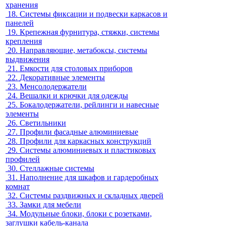
хранения
18.
Системы фиксации и подвески каркасов и
панелей
19.
Крепежная фурнитура, стяжки, системы
крепления
20.
Направляющие, метабоксы, системы
выдвижения
21.
Емкости для столовых приборов
22.
Декоративные элементы
23.
Менсолодержатели
24.
Вешалки и крючки для одежды
25.
Бокалодержатели, рейлинги и навесные
элементы
26.
Светильники
27.
Профили фасадные алюминиевые
28.
Профили для каркасных конструкций
29.
Системы алюминиевых и пластиковых
профилей
30.
Стеллажные системы
31.
Наполнение для шкафов и гардеробных
комнат
32.
Системы раздвижных и складных дверей
33.
Замки для мебели
34.
Модульные блоки, блоки с розетками,
заглушки кабель-канала