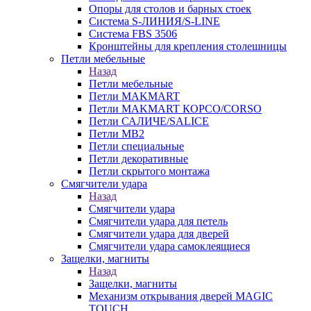
Опоры для столов и барных стоек
Система S-ЛИНИЯ/S-LINE
Система FBS 3506
Кронштейны для крепления столешницы
Петли мебельные
Назад
Петли мебельные
Петли MAKMART
Петли MAKMART КОРСО/CORSO
Петли САЛИЧЕ/SALICE
Петли MB2
Петли специальные
Петли декоративные
Петли скрытого монтажа
Смягчители удара
Назад
Смягчители удара
Смягчители удара для петель
Смягчители удара для дверей
Cмягчители удара самоклеящиеся
Защелки, магниты
Назад
Защелки, магниты
Механизм открывания дверей MAGIC
TOUCH