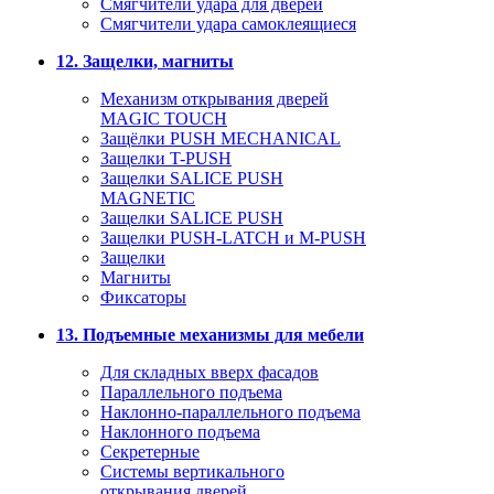
Смягчители удара для дверей
Cмягчители удара самоклеящиеся
12. Защелки, магниты
Механизм открывания дверей
MAGIC TOUCH
Защёлки PUSH MECHANICAL
Защелки T-PUSH
Защелки SALICE PUSH
MAGNETIC
Защелки SALICE PUSH
Защелки PUSH-LATCH и M-PUSH
Защелки
Магниты
Фиксаторы
13. Подъемные механизмы для мебели
Для складных вверх фасадов
Параллельного подъема
Наклонно-параллельного подъема
Наклонного подъема
Секретерные
Системы вертикального
открывания дверей