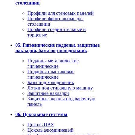
столешниц
Профили для стеновых панелей
Профили фронтальные для
столешниц
Профили соединительные и
торцевые
05. Гигиенические поддоны, защитные
накладки, базы под холодильник
Поддоны металлические
гигиенические
Поддоны пластиковые
гигиенические
Базы под холодильник
Лотки под стиральную машину
Защитные накладки
Защитные экраны под варочную
панель
06. Цокольные системы
Цоколь ПВХ
Цоколь алюминиевый