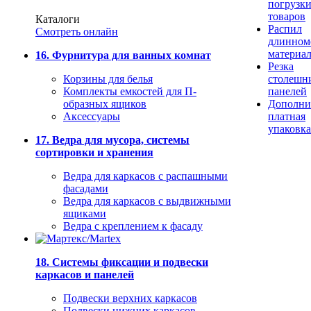
погрузк
товаров
Каталоги
Распил
Смотреть онлайн
длинном
материа
16. Фурнитура для ванных комнат
Резка
Корзины для белья
столешн
Комплекты емкостей для П-
панелей
образных ящиков
Дополни
Аксессуары
платная
упаковка
17. Ведра для мусора, системы
сортировки и хранения
Ведра для каркасов с распашными
фасадами
Ведра для каркасов с выдвижными
ящиками
Ведра с креплением к фасаду
18. Системы фиксации и подвески
каркасов и панелей
Подвески верхних каркасов
Подвески нижних каркасов