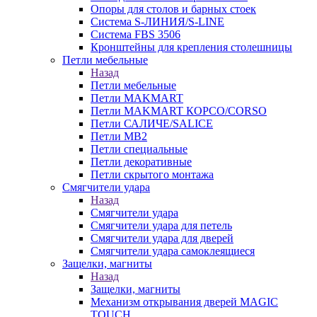
Опоры для столов и барных стоек
Система S-ЛИНИЯ/S-LINE
Система FBS 3506
Кронштейны для крепления столешницы
Петли мебельные
Назад
Петли мебельные
Петли MAKMART
Петли MAKMART КОРСО/CORSO
Петли САЛИЧЕ/SALICE
Петли MB2
Петли специальные
Петли декоративные
Петли скрытого монтажа
Смягчители удара
Назад
Смягчители удара
Смягчители удара для петель
Смягчители удара для дверей
Cмягчители удара самоклеящиеся
Защелки, магниты
Назад
Защелки, магниты
Механизм открывания дверей MAGIC
TOUCH