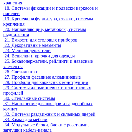
хранения
18.
Системы фиксации и подвески каркасов и
панелей
19.
Крепежная фурнитура, стяжки, системы
крепления
20.
Направляющие, метабоксы, системы
выдвижения
21.
Емкости для столовых приборов
22.
Декоративные элементы
23.
Менсолодержатели
24.
Вешалки и крючки для одежды
25.
Бокалодержатели, рейлинги и навесные
элементы
26.
Светильники
27.
Профили фасадные алюминиевые
28.
Профили для каркасных конструкций
29.
Системы алюминиевых и пластиковых
профилей
30.
Стеллажные системы
31.
Наполнение для шкафов и гардеробных
комнат
32.
Системы раздвижных и складных дверей
33.
Замки для мебели
34.
Модульные блоки, блоки с розетками,
заглушки кабель-канала