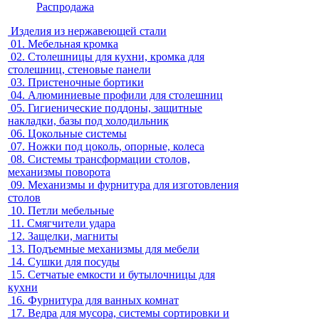
Распродажа
Изделия из нержавеющей стали
01.
Мебельная кромка
02.
Столешницы для кухни, кромка для
столешниц, стеновые панели
03.
Пристеночные бортики
04.
Алюминиевые профили для столешниц
05.
Гигиенические поддоны, защитные
накладки, базы под холодильник
06.
Цокольные системы
07.
Ножки под цоколь, опорные, колеса
08.
Системы трансформации столов,
механизмы поворота
09.
Механизмы и фурнитура для изготовления
столов
10.
Петли мебельные
11.
Смягчители удара
12.
Защелки, магниты
13.
Подъемные механизмы для мебели
14.
Сушки для посуды
15.
Сетчатые емкости и бутылочницы для
кухни
16.
Фурнитура для ванных комнат
17.
Ведра для мусора, системы сортировки и