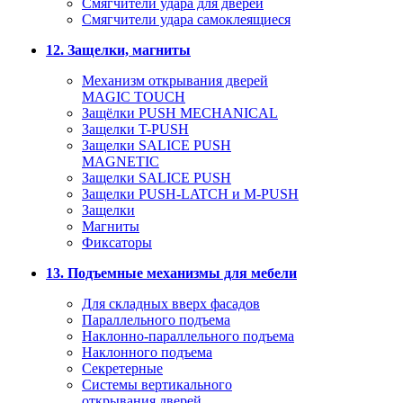
Смягчители удара для дверей
Cмягчители удара самоклеящиеся
12. Защелки, магниты
Механизм открывания дверей
MAGIC TOUCH
Защёлки PUSH MECHANICAL
Защелки T-PUSH
Защелки SALICE PUSH
MAGNETIC
Защелки SALICE PUSH
Защелки PUSH-LATCH и M-PUSH
Защелки
Магниты
Фиксаторы
13. Подъемные механизмы для мебели
Для складных вверх фасадов
Параллельного подъема
Наклонно-параллельного подъема
Наклонного подъема
Секретерные
Системы вертикального
открывания дверей