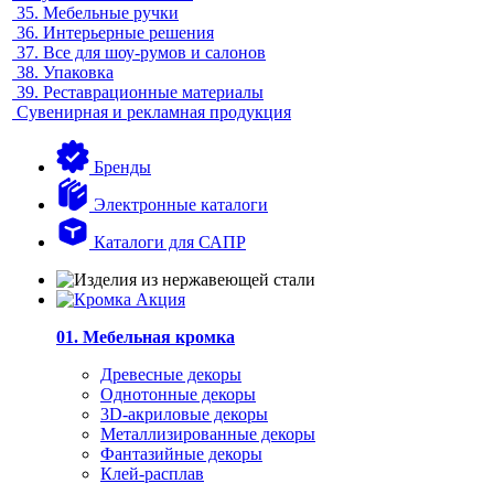
35.
Мебельные ручки
36.
Интерьерные решения
37.
Все для шоу-румов и салонов
38.
Упаковка
39.
Реставрационные материалы
Сувенирная и рекламная продукция
Бренды
Электронные каталоги
Каталоги для САПР
01. Мебельная кромка
Древесные декоры
Однотонные декоры
3D-акриловые декоры
Металлизированные декоры
Фантазийные декоры
Клей-расплав