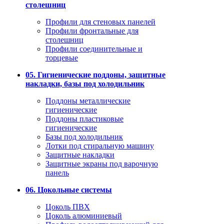
столешниц
Профили для стеновых панелей
Профили фронтальные для
столешниц
Профили соединительные и
торцевые
05. Гигиенические поддоны, защитные
накладки, базы под холодильник
Поддоны металлические
гигиенические
Поддоны пластиковые
гигиенические
Базы под холодильник
Лотки под стиральную машину
Защитные накладки
Защитные экраны под варочную
панель
06. Цокольные системы
Цоколь ПВХ
Цоколь алюминиевый