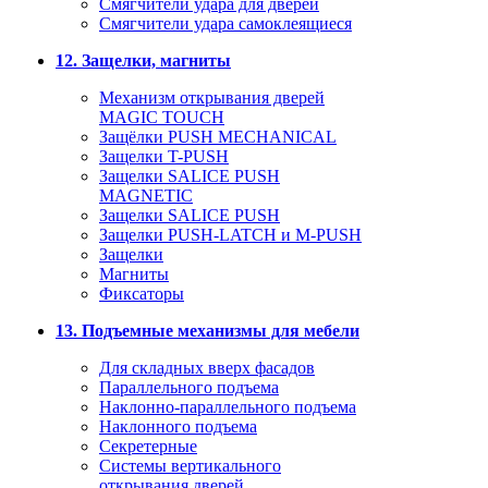
Смягчители удара для дверей
Cмягчители удара самоклеящиеся
12. Защелки, магниты
Механизм открывания дверей
MAGIC TOUCH
Защёлки PUSH MECHANICAL
Защелки T-PUSH
Защелки SALICE PUSH
MAGNETIC
Защелки SALICE PUSH
Защелки PUSH-LATCH и M-PUSH
Защелки
Магниты
Фиксаторы
13. Подъемные механизмы для мебели
Для складных вверх фасадов
Параллельного подъема
Наклонно-параллельного подъема
Наклонного подъема
Секретерные
Системы вертикального
открывания дверей