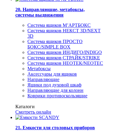
20. Направляющие, метабоксы,
системы выдвижения
Система ящиков М’АРТБОКС
Система ящиков НЕКСТ 3D/NEXT
3D
Система ящиков ПРОСТО
БОКС/SIMPLE BOX
Система ящиков ИНДИГО/INDIGO
Система ящиков СТРАЙК/STRIKE
Система ящиков НЕОТЕК/NEOTEC
Метабоксы
Аксессуары для ящиков
Направляющие
Ящики под духовой шкаф
Направляющие для колонн
Коврики противоскользящие
Каталоги
Смотреть онлайн
21. Емкости для столовых приборов