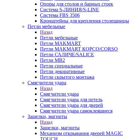
Опоры для столов и барных стоек
Система S-ЛИНИЯ/S-LINE
Система FBS 3506
Кронштейны для крепления столешницы
Петли мебельные
Назад
Петли мебельные
Петли MAKMART
Петли MAKMART КОРСО/CORSO
Петли САЛИЧЕ/SALICE
Петли MB2
Петли специальные
Петли декоративные
Петли скрытого монтажа
Смягчители удара
Назад
Смягчители удара
Смягчители удара для петель
Смягчители удара для дверей
Cмягчители удара самоклеящиеся
Защелки, магниты
Назад
Защелки, магниты
Механизм открывания дверей MAGIC
TOUCH