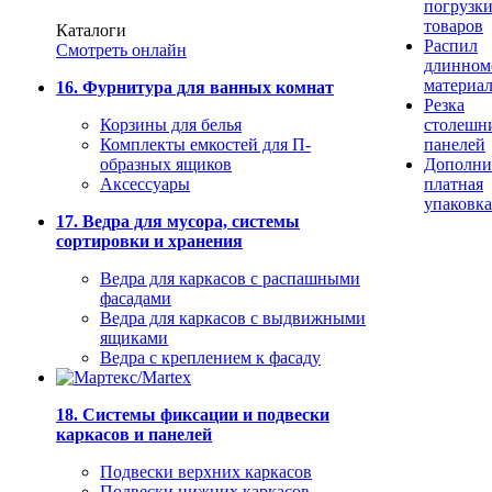
погрузк
товаров
Каталоги
Распил
Смотреть онлайн
длинном
материа
16. Фурнитура для ванных комнат
Резка
Корзины для белья
столешн
Комплекты емкостей для П-
панелей
образных ящиков
Дополни
Аксессуары
платная
упаковка
17. Ведра для мусора, системы
сортировки и хранения
Ведра для каркасов с распашными
фасадами
Ведра для каркасов с выдвижными
ящиками
Ведра с креплением к фасаду
18. Системы фиксации и подвески
каркасов и панелей
Подвески верхних каркасов
Подвески нижних каркасов