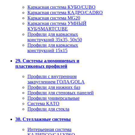
Каркасная система КУБО/CUBO
Каркасная система КАДРО/CADRO
Каркасная система MG20
Каркасная система УМНЫЙ
КУБ/SMARTCUBE
Профили для каркасных
конструкций 35x35, 50x50
Профили для каркасных
конструкций 15х15
29. Системы алюминиевых и
пластиковых профилей
Профили с внутренним
закруглением ГОЛА/GOLA
Профили для нижних баз
Профили для стеновых панелей
Профили универсальные
Система КАТО
Профили для стекла
30. Стеллажные системы
Интерьерная система
КАЛИПСО/CALYPSO