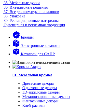
35.
Мебельные ручки
36.
Интерьерные решения
37.
Все для шоу-румов и салонов
38.
Упаковка
39.
Реставрационные материалы
Сувенирная и рекламная продукция
Бренды
Электронные каталоги
Каталоги для САПР
01. Мебельная кромка
Древесные декоры
Однотонные декоры
3D-акриловые декоры
Металлизированные декоры
Фантазийные декоры
Клей-расплав