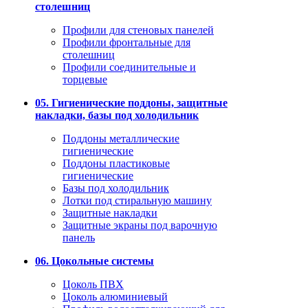
столешниц
Профили для стеновых панелей
Профили фронтальные для
столешниц
Профили соединительные и
торцевые
05. Гигиенические поддоны, защитные
накладки, базы под холодильник
Поддоны металлические
гигиенические
Поддоны пластиковые
гигиенические
Базы под холодильник
Лотки под стиральную машину
Защитные накладки
Защитные экраны под варочную
панель
06. Цокольные системы
Цоколь ПВХ
Цоколь алюминиевый