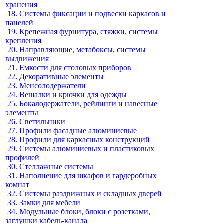
хранения
18.
Системы фиксации и подвески каркасов и
панелей
19.
Крепежная фурнитура, стяжки, системы
крепления
20.
Направляющие, метабоксы, системы
выдвижения
21.
Емкости для столовых приборов
22.
Декоративные элементы
23.
Менсолодержатели
24.
Вешалки и крючки для одежды
25.
Бокалодержатели, рейлинги и навесные
элементы
26.
Светильники
27.
Профили фасадные алюминиевые
28.
Профили для каркасных конструкций
29.
Системы алюминиевых и пластиковых
профилей
30.
Стеллажные системы
31.
Наполнение для шкафов и гардеробных
комнат
32.
Системы раздвижных и складных дверей
33.
Замки для мебели
34.
Модульные блоки, блоки с розетками,
заглушки кабель-канала