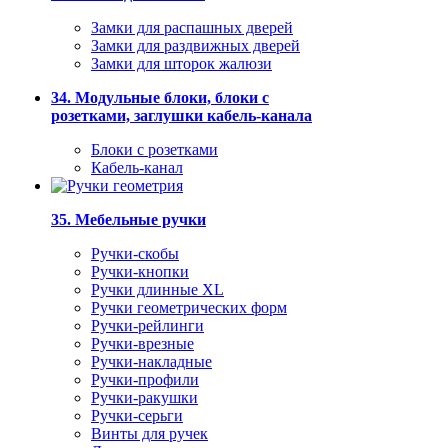
Замки для распашных дверей
Замки для раздвижных дверей
Замки для шторок жалюзи
34. Модульные блоки, блоки с
розетками, заглушки кабель-канала
Блоки с розетками
Кабель-канал
35. Мебельные ручки
Ручки-скобы
Ручки-кнопки
Ручки длинные XL
Ручки геометрических форм
Ручки-рейлинги
Ручки-врезные
Ручки-накладные
Ручки-профили
Ручки-ракушки
Ручки-серьги
Винты для ручек