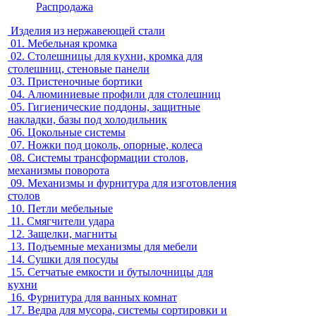
Распродажа
Изделия из нержавеющей стали
01.
Мебельная кромка
02.
Столешницы для кухни, кромка для
столешниц, стеновые панели
03.
Пристеночные бортики
04.
Алюминиевые профили для столешниц
05.
Гигиенические поддоны, защитные
накладки, базы под холодильник
06.
Цокольные системы
07.
Ножки под цоколь, опорные, колеса
08.
Системы трансформации столов,
механизмы поворота
09.
Механизмы и фурнитура для изготовления
столов
10.
Петли мебельные
11.
Смягчители удара
12.
Защелки, магниты
13.
Подъемные механизмы для мебели
14.
Сушки для посуды
15.
Сетчатые емкости и бутылочницы для
кухни
16.
Фурнитура для ванных комнат
17.
Ведра для мусора, системы сортировки и