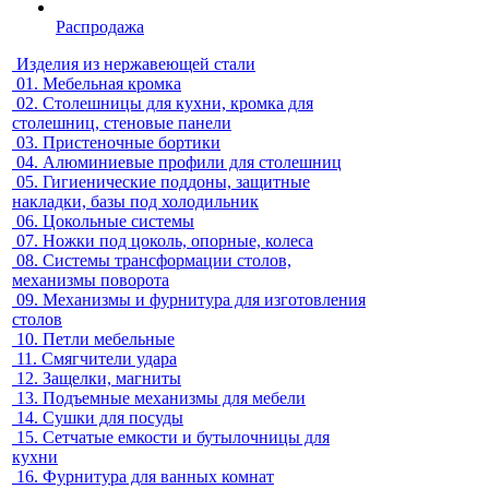
Распродажа
Изделия из нержавеющей стали
01.
Мебельная кромка
02.
Столешницы для кухни, кромка для
столешниц, стеновые панели
03.
Пристеночные бортики
04.
Алюминиевые профили для столешниц
05.
Гигиенические поддоны, защитные
накладки, базы под холодильник
06.
Цокольные системы
07.
Ножки под цоколь, опорные, колеса
08.
Системы трансформации столов,
механизмы поворота
09.
Механизмы и фурнитура для изготовления
столов
10.
Петли мебельные
11.
Смягчители удара
12.
Защелки, магниты
13.
Подъемные механизмы для мебели
14.
Сушки для посуды
15.
Сетчатые емкости и бутылочницы для
кухни
16.
Фурнитура для ванных комнат