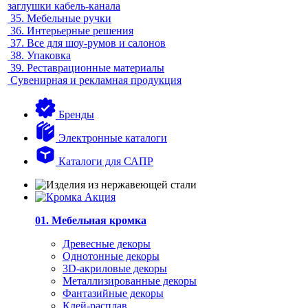
заглушки кабель-канала
35.
Мебельные ручки
36.
Интерьерные решения
37.
Все для шоу-румов и салонов
38.
Упаковка
39.
Реставрационные материалы
Сувенирная и рекламная продукция
Бренды
Электронные каталоги
Каталоги для САПР
01. Мебельная кромка
Древесные декоры
Однотонные декоры
3D-акриловые декоры
Металлизированные декоры
Фантазийные декоры
Клей-расплав