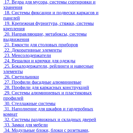
17.
Ведра для мусора, системы сортировки и
хранения
18.
Системы фиксации и подвески каркасов и
панелей
19.
Крепежная фурнитура, стяжки, системы
крепления
20.
Направляющие, метабоксы, системы
выдвижения
21.
Емкости для столовых приборов
22.
Декоративные элементы
23.
Менсолодержатели
24.
Вешалки и крючки для одежды
25.
Бокалодержатели, рейлинги и навесные
элементы
26.
Светильники
27.
Профили фасадные алюминиевые
28.
Профили для каркасных конструкций
29.
Системы алюминиевых и пластиковых
профилей
30.
Стеллажные системы
31.
Наполнение для шкафов и гардеробных
комнат
32.
Системы раздвижных и складных дверей
33.
Замки для мебели
34.
Модульные блоки, блоки с розетками,