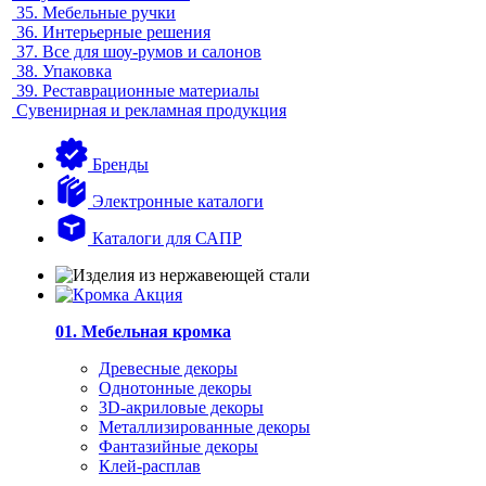
35.
Мебельные ручки
36.
Интерьерные решения
37.
Все для шоу-румов и салонов
38.
Упаковка
39.
Реставрационные материалы
Сувенирная и рекламная продукция
Бренды
Электронные каталоги
Каталоги для САПР
01. Мебельная кромка
Древесные декоры
Однотонные декоры
3D-акриловые декоры
Металлизированные декоры
Фантазийные декоры
Клей-расплав