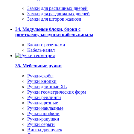
Замки для распашных дверей
Замки для раздвижных дверей
Замки для шторок жалюзи
34. Модульные блоки, блоки с
розетками, заглушки кабель-канала
Блоки с розетками
Кабель-канал
35. Мебельные ручки
Ручки-скобы
Ручки-кнопки
Ручки длинные XL
Ручки геометрических форм
Ручки-рейлинги
Ручки-врезные
Ручки-накладные
Ручки-профили
Ручки-ракушки
Ручки-серьги
Винты для ручек