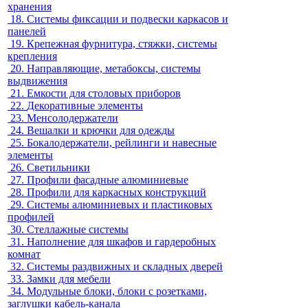
хранения
18.
Системы фиксации и подвески каркасов и
панелей
19.
Крепежная фурнитура, стяжки, системы
крепления
20.
Направляющие, метабоксы, системы
выдвижения
21.
Емкости для столовых приборов
22.
Декоративные элементы
23.
Менсолодержатели
24.
Вешалки и крючки для одежды
25.
Бокалодержатели, рейлинги и навесные
элементы
26.
Светильники
27.
Профили фасадные алюминиевые
28.
Профили для каркасных конструкций
29.
Системы алюминиевых и пластиковых
профилей
30.
Стеллажные системы
31.
Наполнение для шкафов и гардеробных
комнат
32.
Системы раздвижных и складных дверей
33.
Замки для мебели
34.
Модульные блоки, блоки с розетками,
заглушки кабель-канала