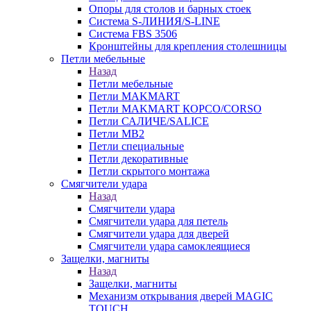
Опоры для столов и барных стоек
Система S-ЛИНИЯ/S-LINE
Система FBS 3506
Кронштейны для крепления столешницы
Петли мебельные
Назад
Петли мебельные
Петли MAKMART
Петли MAKMART КОРСО/CORSO
Петли САЛИЧЕ/SALICE
Петли MB2
Петли специальные
Петли декоративные
Петли скрытого монтажа
Смягчители удара
Назад
Смягчители удара
Смягчители удара для петель
Смягчители удара для дверей
Cмягчители удара самоклеящиеся
Защелки, магниты
Назад
Защелки, магниты
Механизм открывания дверей MAGIC
TOUCH