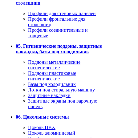
столешниц
Профили для стеновых панелей
Профили фронтальные для
столешниц
Профили соединительные и
торцевые
05. Гигиенические поддоны, защитные
накладки, базы под холодильник
Поддоны металлические
гигиенические
Поддоны пластиковые
гигиенические
Базы под холодильник
Лотки под стиральную машину
Защитные накладки
Защитные экраны под варочную
панель
06. Цокольные системы
Цоколь ПВХ
Цоколь алюминиевый