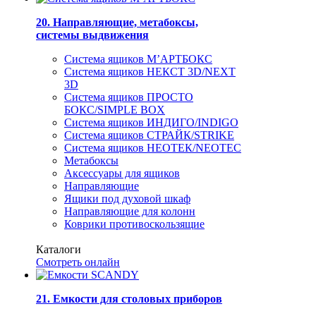
20. Направляющие, метабоксы,
системы выдвижения
Система ящиков М’АРТБОКС
Система ящиков НЕКСТ 3D/NEXT
3D
Система ящиков ПРОСТО
БОКС/SIMPLE BOX
Система ящиков ИНДИГО/INDIGO
Система ящиков СТРАЙК/STRIKE
Система ящиков НЕОТЕК/NEOTEC
Метабоксы
Аксессуары для ящиков
Направляющие
Ящики под духовой шкаф
Направляющие для колонн
Коврики противоскользящие
Каталоги
Смотреть онлайн
21. Емкости для столовых приборов