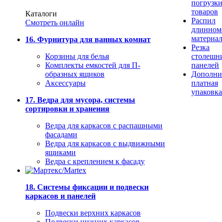
погрузк
товаров
Каталоги
Распил
Смотреть онлайн
длинном
материа
16. Фурнитура для ванных комнат
Резка
Корзины для белья
столешн
Комплекты емкостей для П-
панелей
образных ящиков
Дополни
Аксессуары
платная
упаковка
17. Ведра для мусора, системы
сортировки и хранения
Ведра для каркасов с распашными
фасадами
Ведра для каркасов с выдвижными
ящиками
Ведра с креплением к фасаду
18. Системы фиксации и подвески
каркасов и панелей
Подвески верхних каркасов
Подвески нижних каркасов