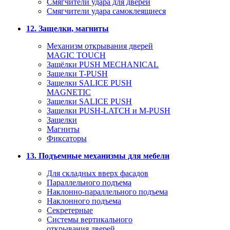
Смягчители удара для дверей
Cмягчители удара самоклеящиеся
12. Защелки, магниты
Механизм открывания дверей
MAGIC TOUCH
Защёлки PUSH MECHANICAL
Защелки T-PUSH
Защелки SALICE PUSH
MAGNETIC
Защелки SALICE PUSH
Защелки PUSH-LATCH и M-PUSH
Защелки
Магниты
Фиксаторы
13. Подъемные механизмы для мебели
Для складных вверх фасадов
Параллельного подъема
Наклонно-параллельного подъема
Наклонного подъема
Секретерные
Системы вертикального
открывания дверей