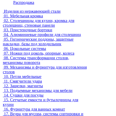
Распродажа
Изделия из нержавеющей стали
01.
Мебельная кромка
02.
Столешницы для кухни, кромка для
столешниц, стеновые панели
03.
Пристеночные бортики
04.
Алюминиевые профили для столешниц
05.
Гигиенические поддоны, защитные
накладки, базы под холодильник
06.
Цокольные системы
07.
Ножки под цоколь, опорные, колеса
08.
Системы трансформации столов,
механизмы поворота
09.
Механизмы и фурнитура для изготовления
столов
10.
Петли мебельные
11.
Смягчители удара
12.
Защелки, магниты
13.
Подъемные механизмы для мебели
14.
Сушки для посуды
15.
Сетчатые емкости и бутылочницы для
кухни
16.
Фурнитура для ванных комнат
17.
Ведра для мусора, системы сортировки и