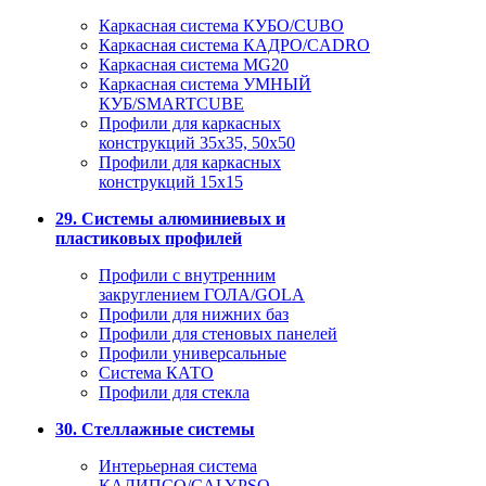
Каркасная система КУБО/CUBO
Каркасная система КАДРО/CADRO
Каркасная система MG20
Каркасная система УМНЫЙ
КУБ/SMARTCUBE
Профили для каркасных
конструкций 35x35, 50x50
Профили для каркасных
конструкций 15х15
29. Системы алюминиевых и
пластиковых профилей
Профили с внутренним
закруглением ГОЛА/GOLA
Профили для нижних баз
Профили для стеновых панелей
Профили универсальные
Система КАТО
Профили для стекла
30. Стеллажные системы
Интерьерная система
КАЛИПСО/CALYPSO