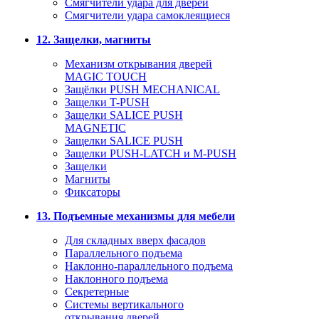
Смягчители удара для дверей
Cмягчители удара самоклеящиеся
12. Защелки, магниты
Механизм открывания дверей
MAGIC TOUCH
Защёлки PUSH MECHANICAL
Защелки T-PUSH
Защелки SALICE PUSH
MAGNETIC
Защелки SALICE PUSH
Защелки PUSH-LATCH и M-PUSH
Защелки
Магниты
Фиксаторы
13. Подъемные механизмы для мебели
Для складных вверх фасадов
Параллельного подъема
Наклонно-параллельного подъема
Наклонного подъема
Секретерные
Системы вертикального
открывания дверей