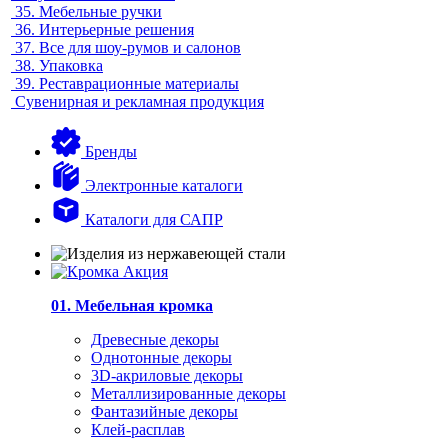
35.
Мебельные ручки
36.
Интерьерные решения
37.
Все для шоу-румов и салонов
38.
Упаковка
39.
Реставрационные материалы
Сувенирная и рекламная продукция
Бренды
Электронные каталоги
Каталоги для САПР
01. Мебельная кромка
Древесные декоры
Однотонные декоры
3D-акриловые декоры
Металлизированные декоры
Фантазийные декоры
Клей-расплав