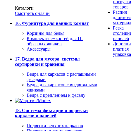
погрузк
товаров
Каталоги
Распил
Смотреть онлайн
длинном
материа
16. Фурнитура для ванных комнат
Резка
Корзины для белья
столешн
Комплекты емкостей для П-
панелей
образных ящиков
Дополни
Аксессуары
платная
упаковка
17. Ведра для мусора, системы
сортировки и хранения
Ведра для каркасов с распашными
фасадами
Ведра для каркасов с выдвижными
ящиками
Ведра с креплением к фасаду
18. Системы фиксации и подвески
каркасов и панелей
Подвески верхних каркасов
Подвески нижних каркасов