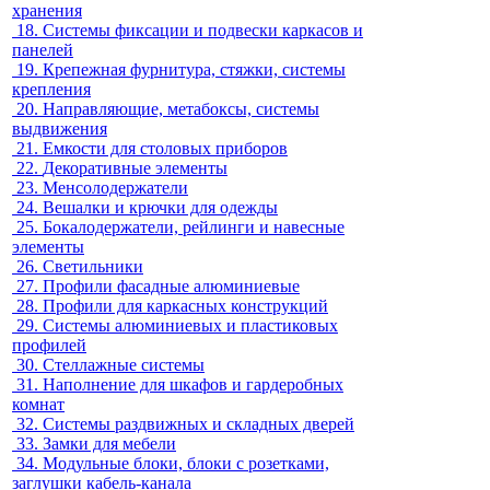
хранения
18.
Системы фиксации и подвески каркасов и
панелей
19.
Крепежная фурнитура, стяжки, системы
крепления
20.
Направляющие, метабоксы, системы
выдвижения
21.
Емкости для столовых приборов
22.
Декоративные элементы
23.
Менсолодержатели
24.
Вешалки и крючки для одежды
25.
Бокалодержатели, рейлинги и навесные
элементы
26.
Светильники
27.
Профили фасадные алюминиевые
28.
Профили для каркасных конструкций
29.
Системы алюминиевых и пластиковых
профилей
30.
Стеллажные системы
31.
Наполнение для шкафов и гардеробных
комнат
32.
Системы раздвижных и складных дверей
33.
Замки для мебели
34.
Модульные блоки, блоки с розетками,
заглушки кабель-канала