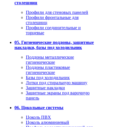
столешниц
Профили для стеновых панелей
Профили фронтальные для
столешниц
Профили соединительные и
торцевые
05. Гигиенические поддоны, защитные
накладки, базы под холодильник
Поддоны металлические
гигиенические
Поддоны пластиковые
гигиенические
Базы под холодильник
Лотки под стиральную машину
Защитные накладки
Защитные экраны под варочную
панель
06. Цокольные системы
Цоколь ПВХ
Цоколь алюминиевый