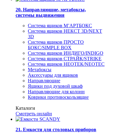
20. Направляющие, метабоксы,
системы выдвижения
Система ящиков М’АРТБОКС
Система ящиков НЕКСТ 3D/NEXT
3D
Система ящиков ПРОСТО
БОКС/SIMPLE BOX
Система ящиков ИНДИГО/INDIGO
Система ящиков СТРАЙК/STRIKE
Система ящиков НЕОТЕК/NEOTEC
Метабоксы
Аксессуары для ящиков
Направляющие
Ящики под духовой шкаф
Направляющие для колонн
Коврики противоскользящие
Каталоги
Смотреть онлайн
21. Емкости для столовых приборов