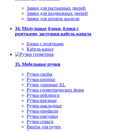
Замки для распашных дверей
Замки для раздвижных дверей
Замки для шторок жалюзи
34. Модульные блоки, блоки с
розетками, заглушки кабель-канала
Блоки с розетками
Кабель-канал
35. Мебельные ручки
Ручки-скобы
Ручки-кнопки
Ручки длинные XL
Ручки геометрических форм
Ручки-рейлинги
Ручки-врезные
Ручки-накладные
Ручки-профили
Ручки-ракушки
Ручки-серьги
Винты для ручек