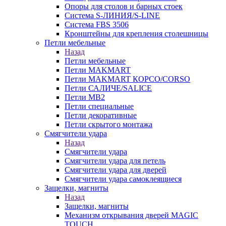
Опоры для столов и барных стоек
Система S-ЛИНИЯ/S-LINE
Система FBS 3506
Кронштейны для крепления столешницы
Петли мебельные
Назад
Петли мебельные
Петли MAKMART
Петли MAKMART КОРСО/CORSO
Петли САЛИЧЕ/SALICE
Петли MB2
Петли специальные
Петли декоративные
Петли скрытого монтажа
Смягчители удара
Назад
Смягчители удара
Смягчители удара для петель
Смягчители удара для дверей
Cмягчители удара самоклеящиеся
Защелки, магниты
Назад
Защелки, магниты
Механизм открывания дверей MAGIC
TOUCH