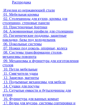
Распродажа
Изделия из нержавеющей стали
01.
Мебельная кромка
02.
Столешницы для кухни, кромка для
столешниц, стеновые панели
03.
Пристеночные бортики
04.
Алюминиевые профили для столешниц
05.
Гигиенические поддоны, защитные
накладки, базы под холодильник
06.
Цокольные системы
07.
Ножки под цоколь, опорные, колеса
08.
Системы трансформации столов,
механизмы поворота
09.
Механизмы и фурнитура для изготовления
столов
10.
Петли мебельные
11.
Смягчители удара
12.
Защелки, магниты
13.
Подъемные механизмы для мебели
14.
Сушки для посуды
15.
Сетчатые емкости и бутылочницы для
кухни
16.
Фурнитура для ванных комнат
17.
Ведра для мусора, системы сортировки и