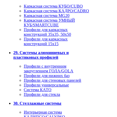
Каркасная система КУБО/CUBO
Каркасная система КАДРО/CADRO
Каркасная система MG20
Каркасная система УМНЫЙ
КУБ/SMARTCUBE
Профили для каркасных
конструкций 35x35, 50x50
Профили для каркасных
конструкций 15х15
29. Системы алюминиевых и
пластиковых профилей
Профили с внутренним
закруглением ГОЛА/GOLA
Профили для нижних баз
Профили для стеновых панелей
Профили универсальные
Система КАТО
Профили для стекла
30. Стеллажные системы
Интерьерная система
КАЛИПСО/CALYPSO