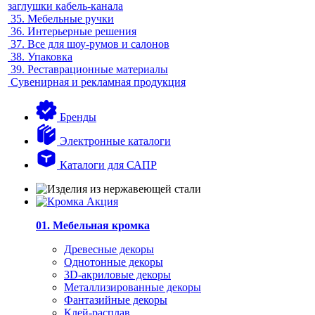
заглушки кабель-канала
35.
Мебельные ручки
36.
Интерьерные решения
37.
Все для шоу-румов и салонов
38.
Упаковка
39.
Реставрационные материалы
Сувенирная и рекламная продукция
Бренды
Электронные каталоги
Каталоги для САПР
01. Мебельная кромка
Древесные декоры
Однотонные декоры
3D-акриловые декоры
Металлизированные декоры
Фантазийные декоры
Клей-расплав