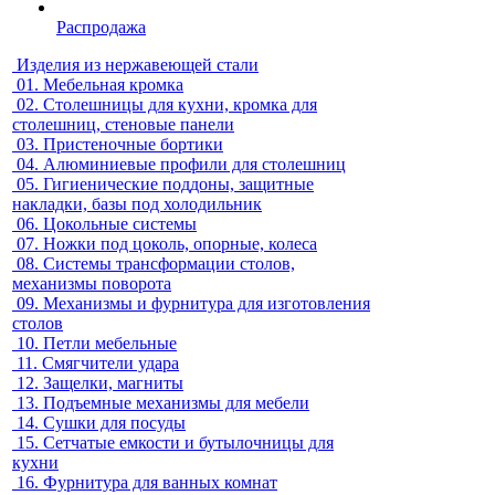
Распродажа
Изделия из нержавеющей стали
01.
Мебельная кромка
02.
Столешницы для кухни, кромка для
столешниц, стеновые панели
03.
Пристеночные бортики
04.
Алюминиевые профили для столешниц
05.
Гигиенические поддоны, защитные
накладки, базы под холодильник
06.
Цокольные системы
07.
Ножки под цоколь, опорные, колеса
08.
Системы трансформации столов,
механизмы поворота
09.
Механизмы и фурнитура для изготовления
столов
10.
Петли мебельные
11.
Смягчители удара
12.
Защелки, магниты
13.
Подъемные механизмы для мебели
14.
Сушки для посуды
15.
Сетчатые емкости и бутылочницы для
кухни
16.
Фурнитура для ванных комнат