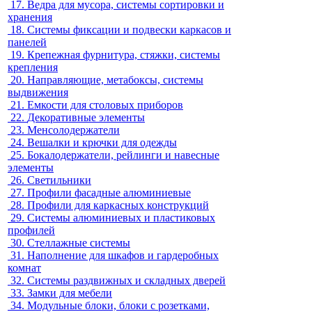
17.
Ведра для мусора, системы сортировки и
хранения
18.
Системы фиксации и подвески каркасов и
панелей
19.
Крепежная фурнитура, стяжки, системы
крепления
20.
Направляющие, метабоксы, системы
выдвижения
21.
Емкости для столовых приборов
22.
Декоративные элементы
23.
Менсолодержатели
24.
Вешалки и крючки для одежды
25.
Бокалодержатели, рейлинги и навесные
элементы
26.
Светильники
27.
Профили фасадные алюминиевые
28.
Профили для каркасных конструкций
29.
Системы алюминиевых и пластиковых
профилей
30.
Стеллажные системы
31.
Наполнение для шкафов и гардеробных
комнат
32.
Системы раздвижных и складных дверей
33.
Замки для мебели
34.
Модульные блоки, блоки с розетками,