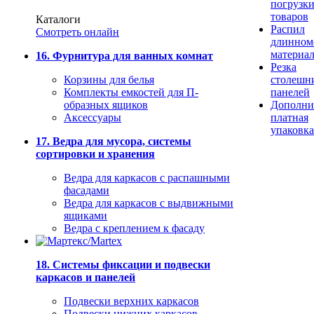
погрузк
товаров
Каталоги
Распил
Смотреть онлайн
длинном
материа
16. Фурнитура для ванных комнат
Резка
Корзины для белья
столешн
Комплекты емкостей для П-
панелей
образных ящиков
Дополни
Аксессуары
платная
упаковка
17. Ведра для мусора, системы
сортировки и хранения
Ведра для каркасов с распашными
фасадами
Ведра для каркасов с выдвижными
ящиками
Ведра с креплением к фасаду
18. Системы фиксации и подвески
каркасов и панелей
Подвески верхних каркасов
Подвески нижних каркасов