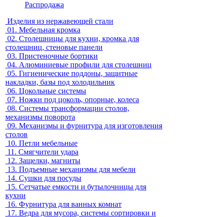
Распродажа
Изделия из нержавеющей стали
01.
Мебельная кромка
02.
Столешницы для кухни, кромка для
столешниц, стеновые панели
03.
Пристеночные бортики
04.
Алюминиевые профили для столешниц
05.
Гигиенические поддоны, защитные
накладки, базы под холодильник
06.
Цокольные системы
07.
Ножки под цоколь, опорные, колеса
08.
Системы трансформации столов,
механизмы поворота
09.
Механизмы и фурнитура для изготовления
столов
10.
Петли мебельные
11.
Смягчители удара
12.
Защелки, магниты
13.
Подъемные механизмы для мебели
14.
Сушки для посуды
15.
Сетчатые емкости и бутылочницы для
кухни
16.
Фурнитура для ванных комнат
17.
Ведра для мусора, системы сортировки и