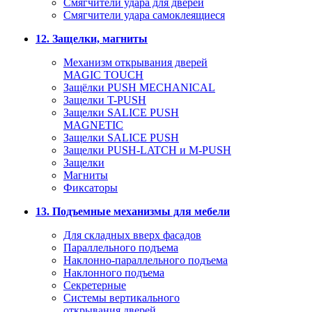
Смягчители удара для дверей
Cмягчители удара самоклеящиеся
12. Защелки, магниты
Механизм открывания дверей
MAGIC TOUCH
Защёлки PUSH MECHANICAL
Защелки T-PUSH
Защелки SALICE PUSH
MAGNETIC
Защелки SALICE PUSH
Защелки PUSH-LATCH и M-PUSH
Защелки
Магниты
Фиксаторы
13. Подъемные механизмы для мебели
Для складных вверх фасадов
Параллельного подъема
Наклонно-параллельного подъема
Наклонного подъема
Секретерные
Системы вертикального
открывания дверей