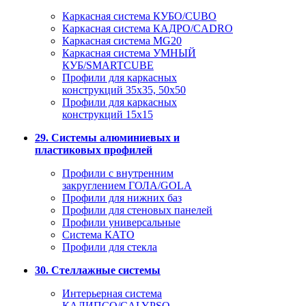
Каркасная система КУБО/CUBO
Каркасная система КАДРО/CADRO
Каркасная система MG20
Каркасная система УМНЫЙ
КУБ/SMARTCUBE
Профили для каркасных
конструкций 35x35, 50x50
Профили для каркасных
конструкций 15х15
29. Системы алюминиевых и
пластиковых профилей
Профили с внутренним
закруглением ГОЛА/GOLA
Профили для нижних баз
Профили для стеновых панелей
Профили универсальные
Система КАТО
Профили для стекла
30. Стеллажные системы
Интерьерная система
КАЛИПСО/CALYPSO