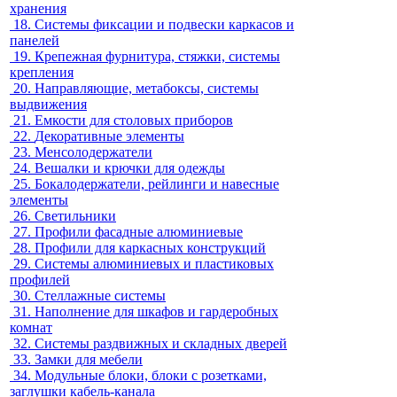
хранения
18.
Системы фиксации и подвески каркасов и
панелей
19.
Крепежная фурнитура, стяжки, системы
крепления
20.
Направляющие, метабоксы, системы
выдвижения
21.
Емкости для столовых приборов
22.
Декоративные элементы
23.
Менсолодержатели
24.
Вешалки и крючки для одежды
25.
Бокалодержатели, рейлинги и навесные
элементы
26.
Светильники
27.
Профили фасадные алюминиевые
28.
Профили для каркасных конструкций
29.
Системы алюминиевых и пластиковых
профилей
30.
Стеллажные системы
31.
Наполнение для шкафов и гардеробных
комнат
32.
Системы раздвижных и складных дверей
33.
Замки для мебели
34.
Модульные блоки, блоки с розетками,
заглушки кабель-канала