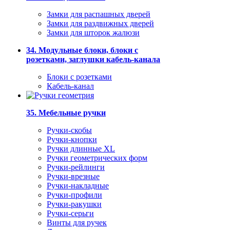
Замки для распашных дверей
Замки для раздвижных дверей
Замки для шторок жалюзи
34. Модульные блоки, блоки с
розетками, заглушки кабель-канала
Блоки с розетками
Кабель-канал
35. Мебельные ручки
Ручки-скобы
Ручки-кнопки
Ручки длинные XL
Ручки геометрических форм
Ручки-рейлинги
Ручки-врезные
Ручки-накладные
Ручки-профили
Ручки-ракушки
Ручки-серьги
Винты для ручек