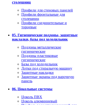
столешниц
Профили для стеновых панелей
Профили фронтальные для
столешниц
Профили соединительные и
торцевые
05. Гигиенические поддоны, защитные
накладки, базы под холодильник
Поддоны металлические
гигиенические
Поддоны пластиковые
гигиенические
Базы под холодильник
Лотки под стиральную машину
Защитные накладки
Защитные экраны под варочную
панель
06. Цокольные системы
Цоколь ПВХ
Цоколь алюминиевый