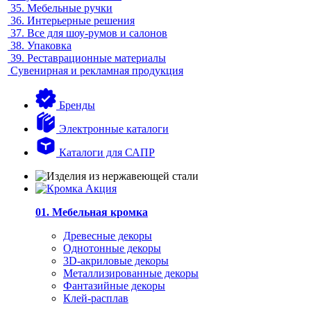
35.
Мебельные ручки
36.
Интерьерные решения
37.
Все для шоу-румов и салонов
38.
Упаковка
39.
Реставрационные материалы
Сувенирная и рекламная продукция
Бренды
Электронные каталоги
Каталоги для САПР
01. Мебельная кромка
Древесные декоры
Однотонные декоры
3D-акриловые декоры
Металлизированные декоры
Фантазийные декоры
Клей-расплав