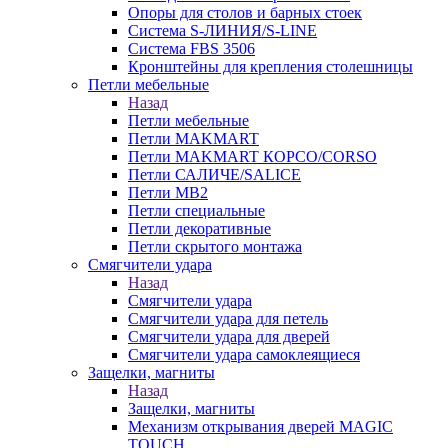
Опоры для столов и барных стоек
Система S-ЛИНИЯ/S-LINE
Система FBS 3506
Кронштейны для крепления столешницы
Петли мебельные
Назад
Петли мебельные
Петли MAKMART
Петли MAKMART КОРСО/CORSO
Петли САЛИЧЕ/SALICE
Петли MB2
Петли специальные
Петли декоративные
Петли скрытого монтажа
Смягчители удара
Назад
Смягчители удара
Смягчители удара для петель
Смягчители удара для дверей
Cмягчители удара самоклеящиеся
Защелки, магниты
Назад
Защелки, магниты
Механизм открывания дверей MAGIC
TOUCH