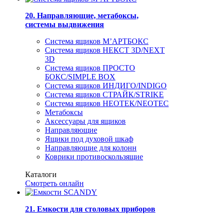
20. Направляющие, метабоксы,
системы выдвижения
Система ящиков М’АРТБОКС
Система ящиков НЕКСТ 3D/NEXT
3D
Система ящиков ПРОСТО
БОКС/SIMPLE BOX
Система ящиков ИНДИГО/INDIGO
Система ящиков СТРАЙК/STRIKE
Система ящиков НЕОТЕК/NEOTEC
Метабоксы
Аксессуары для ящиков
Направляющие
Ящики под духовой шкаф
Направляющие для колонн
Коврики противоскользящие
Каталоги
Смотреть онлайн
21. Емкости для столовых приборов