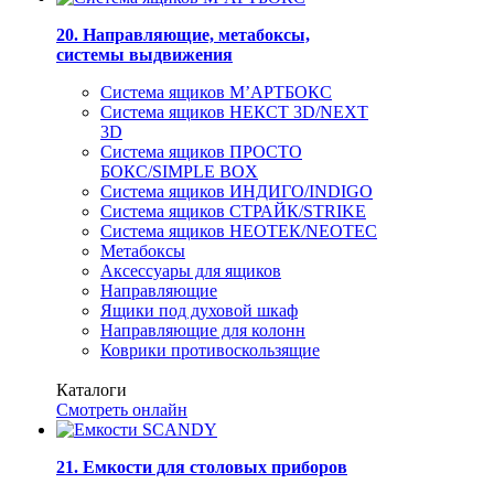
20. Направляющие, метабоксы,
системы выдвижения
Система ящиков М’АРТБОКС
Система ящиков НЕКСТ 3D/NEXT
3D
Система ящиков ПРОСТО
БОКС/SIMPLE BOX
Система ящиков ИНДИГО/INDIGO
Система ящиков СТРАЙК/STRIKE
Система ящиков НЕОТЕК/NEOTEC
Метабоксы
Аксессуары для ящиков
Направляющие
Ящики под духовой шкаф
Направляющие для колонн
Коврики противоскользящие
Каталоги
Смотреть онлайн
21. Емкости для столовых приборов