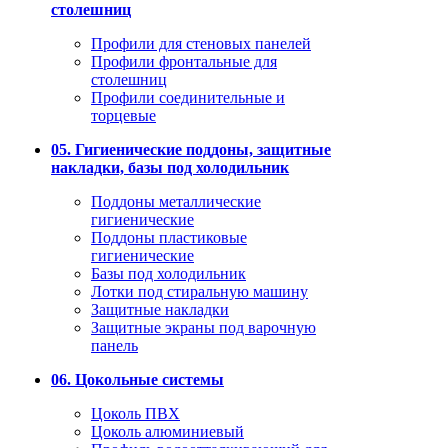
столешниц
Профили для стеновых панелей
Профили фронтальные для
столешниц
Профили соединительные и
торцевые
05. Гигиенические поддоны, защитные
накладки, базы под холодильник
Поддоны металлические
гигиенические
Поддоны пластиковые
гигиенические
Базы под холодильник
Лотки под стиральную машину
Защитные накладки
Защитные экраны под варочную
панель
06. Цокольные системы
Цоколь ПВХ
Цоколь алюминиевый