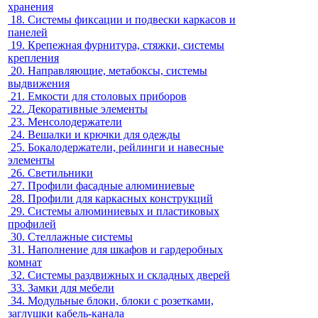
хранения
18.
Системы фиксации и подвески каркасов и
панелей
19.
Крепежная фурнитура, стяжки, системы
крепления
20.
Направляющие, метабоксы, системы
выдвижения
21.
Емкости для столовых приборов
22.
Декоративные элементы
23.
Менсолодержатели
24.
Вешалки и крючки для одежды
25.
Бокалодержатели, рейлинги и навесные
элементы
26.
Светильники
27.
Профили фасадные алюминиевые
28.
Профили для каркасных конструкций
29.
Системы алюминиевых и пластиковых
профилей
30.
Стеллажные системы
31.
Наполнение для шкафов и гардеробных
комнат
32.
Системы раздвижных и складных дверей
33.
Замки для мебели
34.
Модульные блоки, блоки с розетками,
заглушки кабель-канала