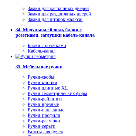
Замки для распашных дверей
Замки для раздвижных дверей
Замки для шторок жалюзи
34. Модульные блоки, блоки с
розетками, заглушки кабель-канала
Блоки с розетками
Кабель-канал
35. Мебельные ручки
Ручки-скобы
Ручки-кнопки
Ручки длинные XL
Ручки геометрических форм
Ручки-рейлинги
Ручки-врезные
Ручки-накладные
Ручки-профили
Ручки-ракушки
Ручки-серьги
Винты для ручек