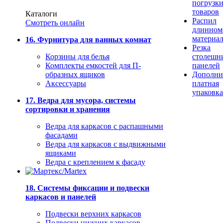
погрузк
товаров
Каталоги
Распил
Смотреть онлайн
длинном
материа
16. Фурнитура для ванных комнат
Резка
Корзины для белья
столешн
Комплекты емкостей для П-
панелей
образных ящиков
Дополни
Аксессуары
платная
упаковка
17. Ведра для мусора, системы
сортировки и хранения
Ведра для каркасов с распашными
фасадами
Ведра для каркасов с выдвижными
ящиками
Ведра с креплением к фасаду
18. Системы фиксации и подвески
каркасов и панелей
Подвески верхних каркасов
Подвески нижних каркасов