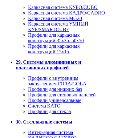
Каркасная система КУБО/CUBO
Каркасная система КАДРО/CADRO
Каркасная система MG20
Каркасная система УМНЫЙ
КУБ/SMARTCUBE
Профили для каркасных
конструкций 35x35, 50x50
Профили для каркасных
конструкций 15х15
29. Системы алюминиевых и
пластиковых профилей
Профили с внутренним
закруглением ГОЛА/GOLA
Профили для нижних баз
Профили для стеновых панелей
Профили универсальные
Система КАТО
Профили для стекла
30. Стеллажные системы
Интерьерная система
КАЛИПСО/CALYPSO