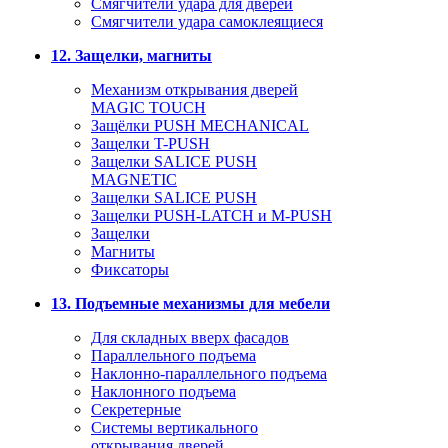
Смягчители удара для дверей
Cмягчители удара самоклеящиеся
12. Защелки, магниты
Механизм открывания дверей
MAGIC TOUCH
Защёлки PUSH MECHANICAL
Защелки T-PUSH
Защелки SALICE PUSH
MAGNETIC
Защелки SALICE PUSH
Защелки PUSH-LATCH и M-PUSH
Защелки
Магниты
Фиксаторы
13. Подъемные механизмы для мебели
Для складных вверх фасадов
Параллельного подъема
Наклонно-параллельного подъема
Наклонного подъема
Секретерные
Системы вертикального
открывания дверей