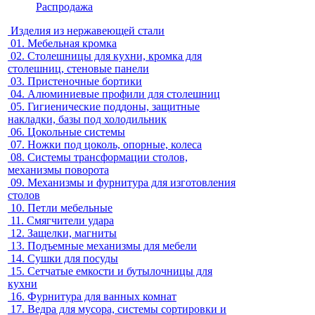
Распродажа
Изделия из нержавеющей стали
01.
Мебельная кромка
02.
Столешницы для кухни, кромка для
столешниц, стеновые панели
03.
Пристеночные бортики
04.
Алюминиевые профили для столешниц
05.
Гигиенические поддоны, защитные
накладки, базы под холодильник
06.
Цокольные системы
07.
Ножки под цоколь, опорные, колеса
08.
Системы трансформации столов,
механизмы поворота
09.
Механизмы и фурнитура для изготовления
столов
10.
Петли мебельные
11.
Смягчители удара
12.
Защелки, магниты
13.
Подъемные механизмы для мебели
14.
Сушки для посуды
15.
Сетчатые емкости и бутылочницы для
кухни
16.
Фурнитура для ванных комнат
17.
Ведра для мусора, системы сортировки и