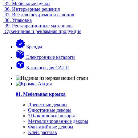
35.
Мебельные ручки
36.
Интерьерные решения
37.
Все для шоу-румов и салонов
38.
Упаковка
39.
Реставрационные материалы
Сувенирная и рекламная продукция
Бренды
Электронные каталоги
Каталоги для САПР
01. Мебельная кромка
Древесные декоры
Однотонные декоры
3D-акриловые декоры
Металлизированные декоры
Фантазийные декоры
Клей-расплав