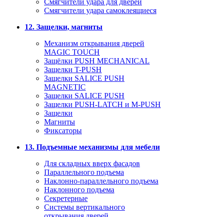
Смягчители удара для дверей
Cмягчители удара самоклеящиеся
12. Защелки, магниты
Механизм открывания дверей
MAGIC TOUCH
Защёлки PUSH MECHANICAL
Защелки T-PUSH
Защелки SALICE PUSH
MAGNETIC
Защелки SALICE PUSH
Защелки PUSH-LATCH и M-PUSH
Защелки
Магниты
Фиксаторы
13. Подъемные механизмы для мебели
Для складных вверх фасадов
Параллельного подъема
Наклонно-параллельного подъема
Наклонного подъема
Секретерные
Системы вертикального
открывания дверей