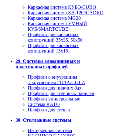
Каркасная система КУБО/CUBO
Каркасная система КАДРО/CADRO
Каркасная система MG20
Каркасная система УМНЫЙ
КУБ/SMARTCUBE
Профили для каркасных
конструкций 35x35, 50x50
Профили для каркасных
конструкций 15х15
29. Системы алюминиевых и
пластиковых профилей
Профили с внутренним
закруглением ГОЛА/GOLA
Профили для нижних баз
Профили для стеновых панелей
Профили универсальные
Система КАТО
Профили для стекла
30. Стеллажные системы
Интерьерная система
КАЛИПСО/CALYPSO