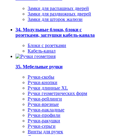
Замки для распашных дверей
Замки для раздвижных дверей
Замки для шторок жалюзи
34. Модульные блоки, блоки с
розетками, заглушки кабель-канала
Блоки с розетками
Кабель-канал
35. Мебельные ручки
Ручки-скобы
Ручки-кнопки
Ручки длинные XL
Ручки геометрических форм
Ручки-рейлинги
Ручки-врезные
Ручки-накладные
Ручки-профили
Ручки-ракушки
Ручки-серьги
Винты для ручек