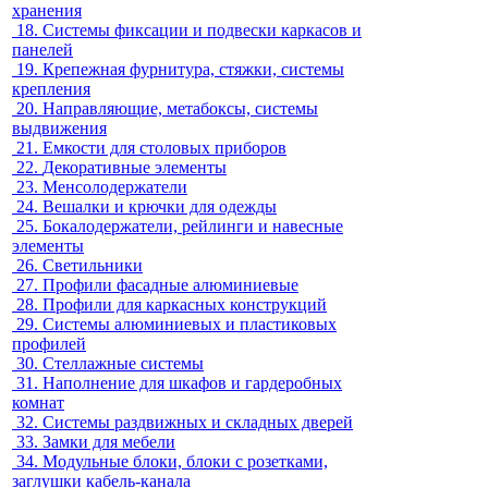
хранения
18.
Системы фиксации и подвески каркасов и
панелей
19.
Крепежная фурнитура, стяжки, системы
крепления
20.
Направляющие, метабоксы, системы
выдвижения
21.
Емкости для столовых приборов
22.
Декоративные элементы
23.
Менсолодержатели
24.
Вешалки и крючки для одежды
25.
Бокалодержатели, рейлинги и навесные
элементы
26.
Светильники
27.
Профили фасадные алюминиевые
28.
Профили для каркасных конструкций
29.
Системы алюминиевых и пластиковых
профилей
30.
Стеллажные системы
31.
Наполнение для шкафов и гардеробных
комнат
32.
Системы раздвижных и складных дверей
33.
Замки для мебели
34.
Модульные блоки, блоки с розетками,
заглушки кабель-канала