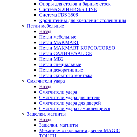
Опоры для столов и барных стоек
Система S-ЛИНИЯ/S-LINE
Система FBS 3506
Кронштейны для крепления столешницы
Петли мебельные
Назад
Петли мебельные
Петли MAKMART
Петли MAKMART КОРСО/CORSO
Петли САЛИЧЕ/SALICE
Петли MB2
Петли специальные
Петли декоративные
Петли скрытого монтажа
Смягчители удара
Назад
Смягчители удара
Смягчители удара для петель
Смягчители удара для дверей
Cмягчители удара самоклеящиеся
Защелки, магниты
Назад
Защелки, магниты
Механизм открывания дверей MAGIC
TOUCH