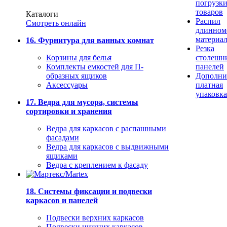
погрузк
товаров
Каталоги
Распил
Смотреть онлайн
длинном
материа
16. Фурнитура для ванных комнат
Резка
Корзины для белья
столешн
Комплекты емкостей для П-
панелей
образных ящиков
Дополни
Аксессуары
платная
упаковка
17. Ведра для мусора, системы
сортировки и хранения
Ведра для каркасов с распашными
фасадами
Ведра для каркасов с выдвижными
ящиками
Ведра с креплением к фасаду
18. Системы фиксации и подвески
каркасов и панелей
Подвески верхних каркасов
Подвески нижних каркасов