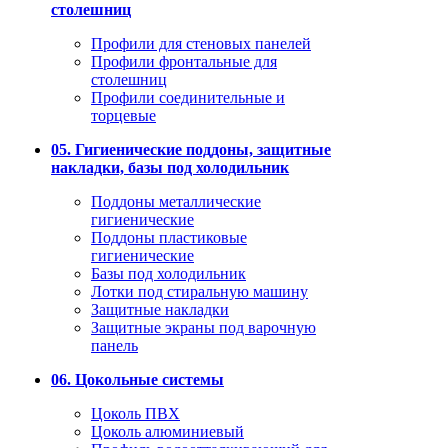
столешниц
Профили для стеновых панелей
Профили фронтальные для
столешниц
Профили соединительные и
торцевые
05. Гигиенические поддоны, защитные
накладки, базы под холодильник
Поддоны металлические
гигиенические
Поддоны пластиковые
гигиенические
Базы под холодильник
Лотки под стиральную машину
Защитные накладки
Защитные экраны под варочную
панель
06. Цокольные системы
Цоколь ПВХ
Цоколь алюминиевый