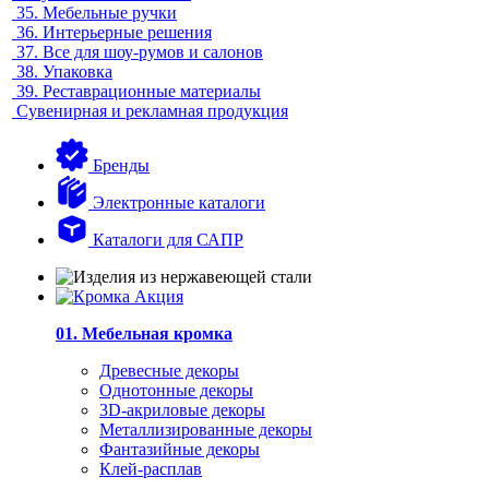
35.
Мебельные ручки
36.
Интерьерные решения
37.
Все для шоу-румов и салонов
38.
Упаковка
39.
Реставрационные материалы
Сувенирная и рекламная продукция
Бренды
Электронные каталоги
Каталоги для САПР
01. Мебельная кромка
Древесные декоры
Однотонные декоры
3D-акриловые декоры
Металлизированные декоры
Фантазийные декоры
Клей-расплав