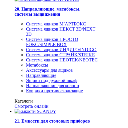
20. Направляющие, метабоксы,
системы выдвижения
Система ящиков М’АРТБОКС
Система ящиков НЕКСТ 3D/NEXT
3D
Система ящиков ПРОСТО
БОКС/SIMPLE BOX
Система ящиков ИНДИГО/INDIGO
Система ящиков СТРАЙК/STRIKE
Система ящиков НЕОТЕК/NEOTEC
Метабоксы
Аксессуары для ящиков
Направляющие
Ящики под духовой шкаф
Направляющие для колонн
Коврики противоскользящие
Каталоги
Смотреть онлайн
21. Емкости для столовых приборов