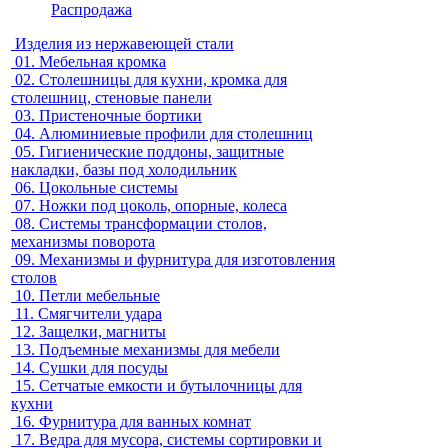
Распродажа
Изделия из нержавеющей стали
01.
Мебельная кромка
02.
Столешницы для кухни, кромка для
столешниц, стеновые панели
03.
Пристеночные бортики
04.
Алюминиевые профили для столешниц
05.
Гигиенические поддоны, защитные
накладки, базы под холодильник
06.
Цокольные системы
07.
Ножки под цоколь, опорные, колеса
08.
Системы трансформации столов,
механизмы поворота
09.
Механизмы и фурнитура для изготовления
столов
10.
Петли мебельные
11.
Смягчители удара
12.
Защелки, магниты
13.
Подъемные механизмы для мебели
14.
Сушки для посуды
15.
Сетчатые емкости и бутылочницы для
кухни
16.
Фурнитура для ванных комнат
17.
Ведра для мусора, системы сортировки и