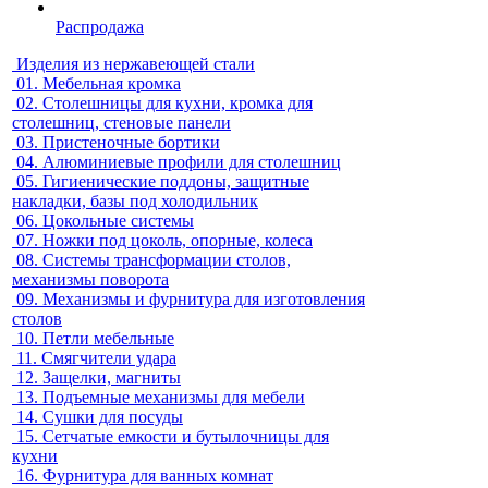
Распродажа
Изделия из нержавеющей стали
01.
Мебельная кромка
02.
Столешницы для кухни, кромка для
столешниц, стеновые панели
03.
Пристеночные бортики
04.
Алюминиевые профили для столешниц
05.
Гигиенические поддоны, защитные
накладки, базы под холодильник
06.
Цокольные системы
07.
Ножки под цоколь, опорные, колеса
08.
Системы трансформации столов,
механизмы поворота
09.
Механизмы и фурнитура для изготовления
столов
10.
Петли мебельные
11.
Смягчители удара
12.
Защелки, магниты
13.
Подъемные механизмы для мебели
14.
Сушки для посуды
15.
Сетчатые емкости и бутылочницы для
кухни
16.
Фурнитура для ванных комнат