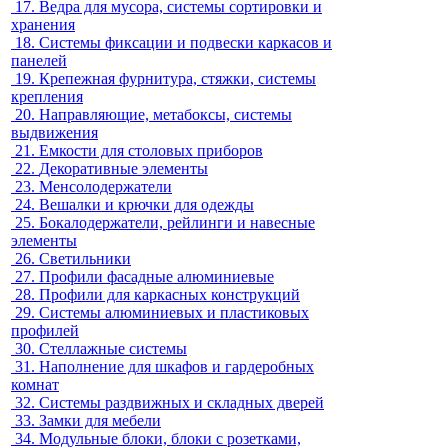
17.
Ведра для мусора, системы сортировки и
хранения
18.
Системы фиксации и подвески каркасов и
панелей
19.
Крепежная фурнитура, стяжки, системы
крепления
20.
Направляющие, метабоксы, системы
выдвижения
21.
Емкости для столовых приборов
22.
Декоративные элементы
23.
Менсолодержатели
24.
Вешалки и крючки для одежды
25.
Бокалодержатели, рейлинги и навесные
элементы
26.
Светильники
27.
Профили фасадные алюминиевые
28.
Профили для каркасных конструкций
29.
Системы алюминиевых и пластиковых
профилей
30.
Стеллажные системы
31.
Наполнение для шкафов и гардеробных
комнат
32.
Системы раздвижных и складных дверей
33.
Замки для мебели
34.
Модульные блоки, блоки с розетками,