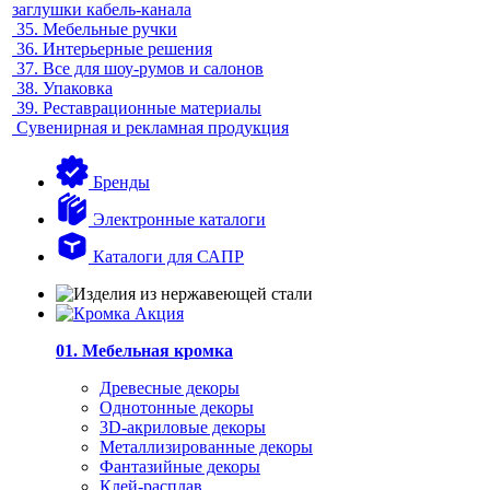
заглушки кабель-канала
35.
Мебельные ручки
36.
Интерьерные решения
37.
Все для шоу-румов и салонов
38.
Упаковка
39.
Реставрационные материалы
Сувенирная и рекламная продукция
Бренды
Электронные каталоги
Каталоги для САПР
01. Мебельная кромка
Древесные декоры
Однотонные декоры
3D-акриловые декоры
Металлизированные декоры
Фантазийные декоры
Клей-расплав