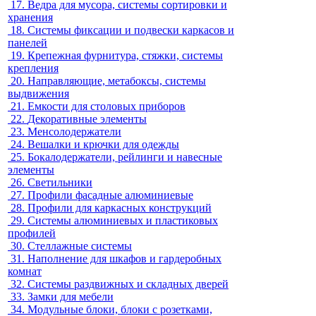
17.
Ведра для мусора, системы сортировки и
хранения
18.
Системы фиксации и подвески каркасов и
панелей
19.
Крепежная фурнитура, стяжки, системы
крепления
20.
Направляющие, метабоксы, системы
выдвижения
21.
Емкости для столовых приборов
22.
Декоративные элементы
23.
Менсолодержатели
24.
Вешалки и крючки для одежды
25.
Бокалодержатели, рейлинги и навесные
элементы
26.
Светильники
27.
Профили фасадные алюминиевые
28.
Профили для каркасных конструкций
29.
Системы алюминиевых и пластиковых
профилей
30.
Стеллажные системы
31.
Наполнение для шкафов и гардеробных
комнат
32.
Системы раздвижных и складных дверей
33.
Замки для мебели
34.
Модульные блоки, блоки с розетками,