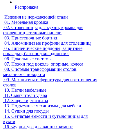
Распродажа
Изделия из нержавеющей стали
01.
Мебельная кромка
02.
Столешницы для кухни, кромка для
столешниц, стеновые панели
03.
Пристеночные бортики
04.
Алюминиевые профили для столешниц
05.
Гигиенические поддоны, защитные
накладки, базы под холодильник
06.
Цокольные системы
07.
Ножки под цоколь, опорные, колеса
08.
Системы трансформации столов,
механизмы поворота
09.
Механизмы и фурнитура для изготовления
столов
10.
Петли мебельные
11.
Смягчители удара
12.
Защелки, магниты
13.
Подъемные механизмы для мебели
14.
Сушки для посуды
15.
Сетчатые емкости и бутылочницы для
кухни
16.
Фурнитура для ванных комнат