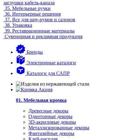
заглушки кабель-канала
35.
Мебельные ручки
36.
Интерьерные решения
37.
Все для шоу-румов и салонов
38.
Упаковка
39.
Реставрационные материалы
Сувенирная и рекламная продукция
Бренды
Электронные каталоги
Каталоги для САПР
01. Мебельная кромка
Древесные декоры
Однотонные декоры
3D-акриловые декоры
Металлизированные декоры
Фантазийные декоры
Клей-расплав