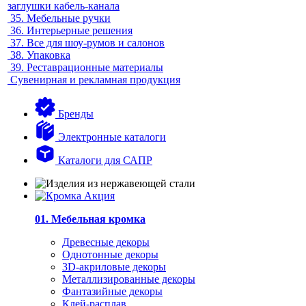
заглушки кабель-канала
35.
Мебельные ручки
36.
Интерьерные решения
37.
Все для шоу-румов и салонов
38.
Упаковка
39.
Реставрационные материалы
Сувенирная и рекламная продукция
Бренды
Электронные каталоги
Каталоги для САПР
01. Мебельная кромка
Древесные декоры
Однотонные декоры
3D-акриловые декоры
Металлизированные декоры
Фантазийные декоры
Клей-расплав