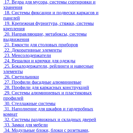
17.
Ведра для мусора, системы сортировки и
хранения
18.
Системы фиксации и подвески каркасов и
панелей
19.
Крепежная фурнитура, стяжки, системы
крепления
20.
Направляющие, метабоксы, системы
выдвижения
21.
Емкости для столовых приборов
22.
Декоративные элементы
23.
Менсолодержатели
24.
Вешалки и крючки для одежды
25.
Бокалодержатели, рейлинги и навесные
элементы
26.
Светильники
27.
Профили фасадные алюминиевые
28.
Профили для каркасных конструкций
29.
Системы алюминиевых и пластиковых
профилей
30.
Стеллажные системы
31.
Наполнение для шкафов и гардеробных
комнат
32.
Системы раздвижных и складных дверей
33.
Замки для мебели
34.
Модульные блоки, блоки с розетками,