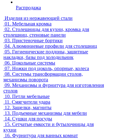
Распродажа
Изделия из нержавеющей стали
01.
Мебельная кромка
02.
Столешницы для кухни, кромка для
столешниц, стеновые панели
03.
Пристеночные бортики
04.
Алюминиевые профили для столешниц
05.
Гигиенические поддоны, защитные
накладки, базы под холодильник
06.
Цокольные системы
07.
Ножки под цоколь, опорные, колеса
08.
Системы трансформации столов,
механизмы поворота
09.
Механизмы и фурнитура для изготовления
столов
10.
Петли мебельные
11.
Смягчители удара
12.
Защелки, магниты
13.
Подъемные механизмы для мебели
14.
Сушки для посуды
15.
Сетчатые емкости и бутылочницы для
кухни
16.
Фурнитура для ванных комнат