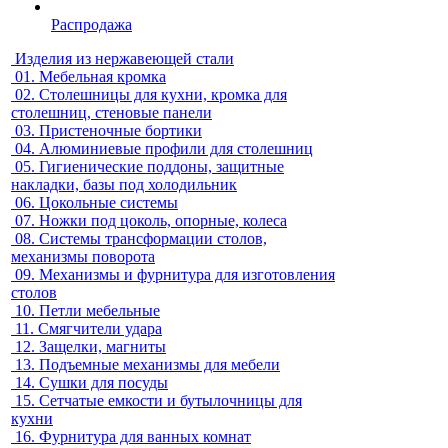
Распродажа
Изделия из нержавеющей стали
01.
Мебельная кромка
02.
Столешницы для кухни, кромка для
столешниц, стеновые панели
03.
Пристеночные бортики
04.
Алюминиевые профили для столешниц
05.
Гигиенические поддоны, защитные
накладки, базы под холодильник
06.
Цокольные системы
07.
Ножки под цоколь, опорные, колеса
08.
Системы трансформации столов,
механизмы поворота
09.
Механизмы и фурнитура для изготовления
столов
10.
Петли мебельные
11.
Смягчители удара
12.
Защелки, магниты
13.
Подъемные механизмы для мебели
14.
Сушки для посуды
15.
Сетчатые емкости и бутылочницы для
кухни
16.
Фурнитура для ванных комнат