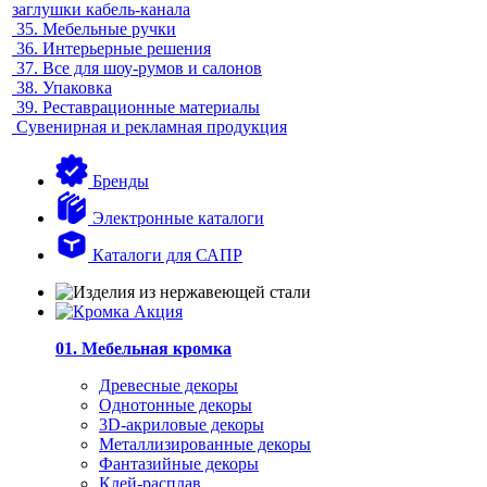
заглушки кабель-канала
35.
Мебельные ручки
36.
Интерьерные решения
37.
Все для шоу-румов и салонов
38.
Упаковка
39.
Реставрационные материалы
Сувенирная и рекламная продукция
Бренды
Электронные каталоги
Каталоги для САПР
01. Мебельная кромка
Древесные декоры
Однотонные декоры
3D-акриловые декоры
Металлизированные декоры
Фантазийные декоры
Клей-расплав