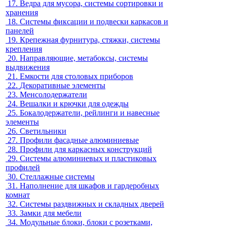
17.
Ведра для мусора, системы сортировки и
хранения
18.
Системы фиксации и подвески каркасов и
панелей
19.
Крепежная фурнитура, стяжки, системы
крепления
20.
Направляющие, метабоксы, системы
выдвижения
21.
Емкости для столовых приборов
22.
Декоративные элементы
23.
Менсолодержатели
24.
Вешалки и крючки для одежды
25.
Бокалодержатели, рейлинги и навесные
элементы
26.
Светильники
27.
Профили фасадные алюминиевые
28.
Профили для каркасных конструкций
29.
Системы алюминиевых и пластиковых
профилей
30.
Стеллажные системы
31.
Наполнение для шкафов и гардеробных
комнат
32.
Системы раздвижных и складных дверей
33.
Замки для мебели
34.
Модульные блоки, блоки с розетками,