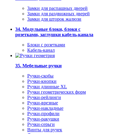
Замки для распашных дверей
Замки для раздвижных дверей
Замки для шторок жалюзи
34. Модульные блоки, блоки с
розетками, заглушки кабель-канала
Блоки с розетками
Кабель-канал
35. Мебельные ручки
Ручки-скобы
Ручки-кнопки
Ручки длинные XL
Ручки геометрических форм
Ручки-рейлинги
Ручки-врезные
Ручки-накладные
Ручки-профили
Ручки-ракушки
Ручки-серьги
Винты для ручек