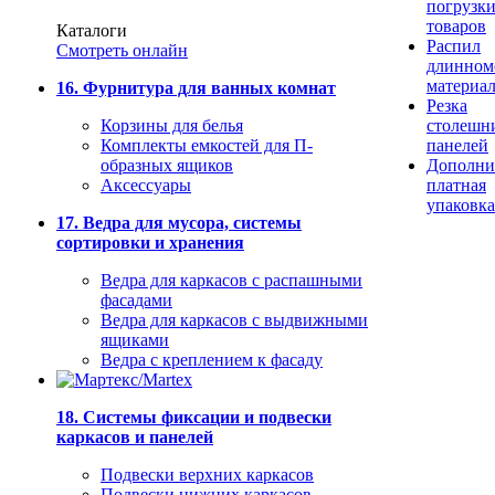
погрузк
товаров
Каталоги
Распил
Смотреть онлайн
длинном
материа
16. Фурнитура для ванных комнат
Резка
Корзины для белья
столешн
Комплекты емкостей для П-
панелей
образных ящиков
Дополни
Аксессуары
платная
упаковка
17. Ведра для мусора, системы
сортировки и хранения
Ведра для каркасов с распашными
фасадами
Ведра для каркасов с выдвижными
ящиками
Ведра с креплением к фасаду
18. Системы фиксации и подвески
каркасов и панелей
Подвески верхних каркасов
Подвески нижних каркасов