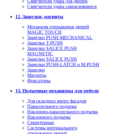
Смягчители удара для дверей
Cмягчители удара самоклеящиеся
12. Защелки, магниты
Механизм открывания дверей
MAGIC TOUCH
Защёлки PUSH MECHANICAL
Защелки T-PUSH
Защелки SALICE PUSH
MAGNETIC
Защелки SALICE PUSH
Защелки PUSH-LATCH и M-PUSH
Защелки
Магниты
Фиксаторы
13. Подъемные механизмы для мебели
Для складных вверх фасадов
Параллельного подъема
Наклонно-параллельного подъема
Наклонного подъема
Секретерные
Системы вертикального
открывания дверей