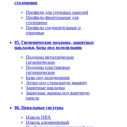
столешниц
Профили для стеновых панелей
Профили фронтальные для
столешниц
Профили соединительные и
торцевые
05. Гигиенические поддоны, защитные
накладки, базы под холодильник
Поддоны металлические
гигиенические
Поддоны пластиковые
гигиенические
Базы под холодильник
Лотки под стиральную машину
Защитные накладки
Защитные экраны под варочную
панель
06. Цокольные системы
Цоколь ПВХ
Цоколь алюминиевый