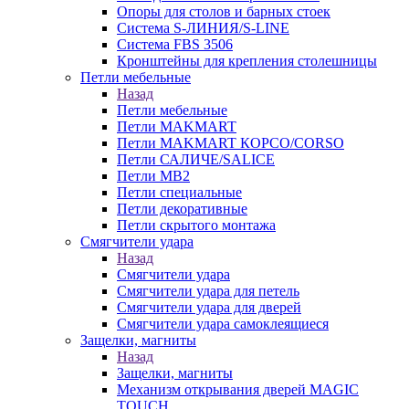
Опоры для столов и барных стоек
Система S-ЛИНИЯ/S-LINE
Система FBS 3506
Кронштейны для крепления столешницы
Петли мебельные
Назад
Петли мебельные
Петли MAKMART
Петли MAKMART КОРСО/CORSO
Петли САЛИЧЕ/SALICE
Петли MB2
Петли специальные
Петли декоративные
Петли скрытого монтажа
Смягчители удара
Назад
Смягчители удара
Смягчители удара для петель
Смягчители удара для дверей
Cмягчители удара самоклеящиеся
Защелки, магниты
Назад
Защелки, магниты
Механизм открывания дверей MAGIC
TOUCH