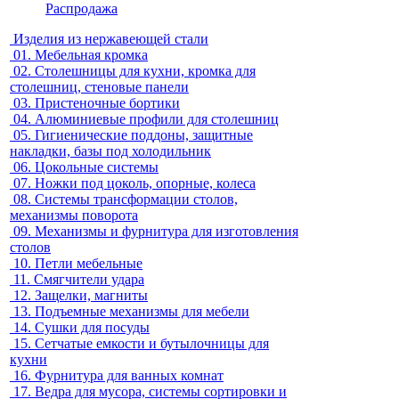
Распродажа
Изделия из нержавеющей стали
01.
Мебельная кромка
02.
Столешницы для кухни, кромка для
столешниц, стеновые панели
03.
Пристеночные бортики
04.
Алюминиевые профили для столешниц
05.
Гигиенические поддоны, защитные
накладки, базы под холодильник
06.
Цокольные системы
07.
Ножки под цоколь, опорные, колеса
08.
Системы трансформации столов,
механизмы поворота
09.
Механизмы и фурнитура для изготовления
столов
10.
Петли мебельные
11.
Смягчители удара
12.
Защелки, магниты
13.
Подъемные механизмы для мебели
14.
Сушки для посуды
15.
Сетчатые емкости и бутылочницы для
кухни
16.
Фурнитура для ванных комнат
17.
Ведра для мусора, системы сортировки и