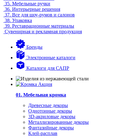
35.
Мебельные ручки
36.
Интерьерные решения
37.
Все для шоу-румов и салонов
38.
Упаковка
39.
Реставрационные материалы
Сувенирная и рекламная продукция
Бренды
Электронные каталоги
Каталоги для САПР
01. Мебельная кромка
Древесные декоры
Однотонные декоры
3D-акриловые декоры
Металлизированные декоры
Фантазийные декоры
Клей-расплав