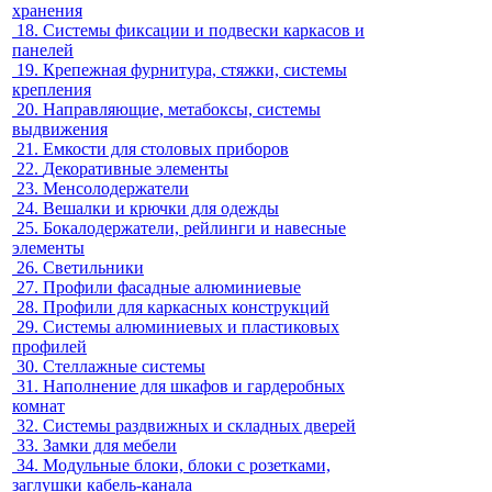
хранения
18.
Системы фиксации и подвески каркасов и
панелей
19.
Крепежная фурнитура, стяжки, системы
крепления
20.
Направляющие, метабоксы, системы
выдвижения
21.
Емкости для столовых приборов
22.
Декоративные элементы
23.
Менсолодержатели
24.
Вешалки и крючки для одежды
25.
Бокалодержатели, рейлинги и навесные
элементы
26.
Светильники
27.
Профили фасадные алюминиевые
28.
Профили для каркасных конструкций
29.
Системы алюминиевых и пластиковых
профилей
30.
Стеллажные системы
31.
Наполнение для шкафов и гардеробных
комнат
32.
Системы раздвижных и складных дверей
33.
Замки для мебели
34.
Модульные блоки, блоки с розетками,
заглушки кабель-канала