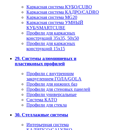
Каркасная система КУБО/CUBO
Каркасная система КАДРО/CADRO
Каркасная система MG20
Каркасная система УМНЫЙ
КУБ/SMARTCUBE
Профили для каркасных
конструкций 35x35, 50x50
Профили для каркасных
конструкций 15х15
29. Системы алюминиевых и
пластиковых профилей
Профили с внутренним
закруглением ГОЛА/GOLA
Профили для нижних баз
Профили для стеновых панелей
Профили универсальные
Система КАТО
Профили для стекла
30. Стеллажные системы
Интерьерная система
КАЛИПСО/CALYPSO