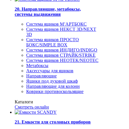
20. Направляющие, метабоксы,
системы выдвижения
Система ящиков М’АРТБОКС
Система ящиков НЕКСТ 3D/NEXT
3D
Система ящиков ПРОСТО
БОКС/SIMPLE BOX
Система ящиков ИНДИГО/INDIGO
Система ящиков СТРАЙК/STRIKE
Система ящиков НЕОТЕК/NEOTEC
Метабоксы
Аксессуары для ящиков
Направляющие
Ящики под духовой шкаф
Направляющие для колонн
Коврики противоскользящие
Каталоги
Смотреть онлайн
21. Емкости для столовых приборов