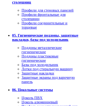
столешниц
Профили для стеновых панелей
Профили фронтальные для
столешниц
Профили соединительные и
торцевые
05. Гигиенические поддоны, защитные
накладки, базы под холодильник
Поддоны металлические
гигиенические
Поддоны пластиковые
гигиенические
Базы под холодильник
Лотки под стиральную машину
Защитные накладки
Защитные экраны под варочную
панель
06. Цокольные системы
Цоколь ПВХ
Цоколь алюминиевый