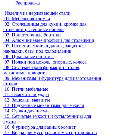
Распродажа
Изделия из нержавеющей стали
01.
Мебельная кромка
02.
Столешницы для кухни, кромка для
столешниц, стеновые панели
03.
Пристеночные бортики
04.
Алюминиевые профили для столешниц
05.
Гигиенические поддоны, защитные
накладки, базы под холодильник
06.
Цокольные системы
07.
Ножки под цоколь, опорные, колеса
08.
Системы трансформации столов,
механизмы поворота
09.
Механизмы и фурнитура для изготовления
столов
10.
Петли мебельные
11.
Смягчители удара
12.
Защелки, магниты
13.
Подъемные механизмы для мебели
14.
Сушки для посуды
15.
Сетчатые емкости и бутылочницы для
кухни
16.
Фурнитура для ванных комнат
17.
Ведра для мусора, системы сортировки и