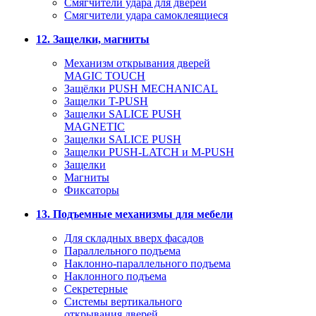
Смягчители удара для дверей
Cмягчители удара самоклеящиеся
12. Защелки, магниты
Механизм открывания дверей
MAGIC TOUCH
Защёлки PUSH MECHANICAL
Защелки T-PUSH
Защелки SALICE PUSH
MAGNETIC
Защелки SALICE PUSH
Защелки PUSH-LATCH и M-PUSH
Защелки
Магниты
Фиксаторы
13. Подъемные механизмы для мебели
Для складных вверх фасадов
Параллельного подъема
Наклонно-параллельного подъема
Наклонного подъема
Секретерные
Системы вертикального
открывания дверей