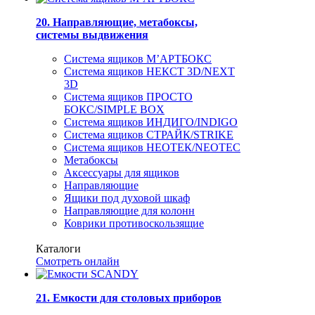
20. Направляющие, метабоксы,
системы выдвижения
Система ящиков М’АРТБОКС
Система ящиков НЕКСТ 3D/NEXT
3D
Система ящиков ПРОСТО
БОКС/SIMPLE BOX
Система ящиков ИНДИГО/INDIGO
Система ящиков СТРАЙК/STRIKE
Система ящиков НЕОТЕК/NEOTEC
Метабоксы
Аксессуары для ящиков
Направляющие
Ящики под духовой шкаф
Направляющие для колонн
Коврики противоскользящие
Каталоги
Смотреть онлайн
21. Емкости для столовых приборов