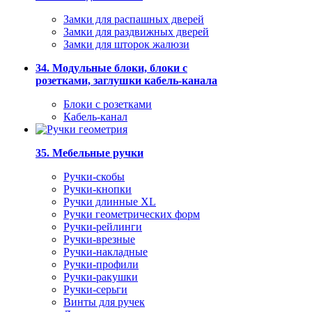
Замки для распашных дверей
Замки для раздвижных дверей
Замки для шторок жалюзи
34. Модульные блоки, блоки с
розетками, заглушки кабель-канала
Блоки с розетками
Кабель-канал
35. Мебельные ручки
Ручки-скобы
Ручки-кнопки
Ручки длинные XL
Ручки геометрических форм
Ручки-рейлинги
Ручки-врезные
Ручки-накладные
Ручки-профили
Ручки-ракушки
Ручки-серьги
Винты для ручек