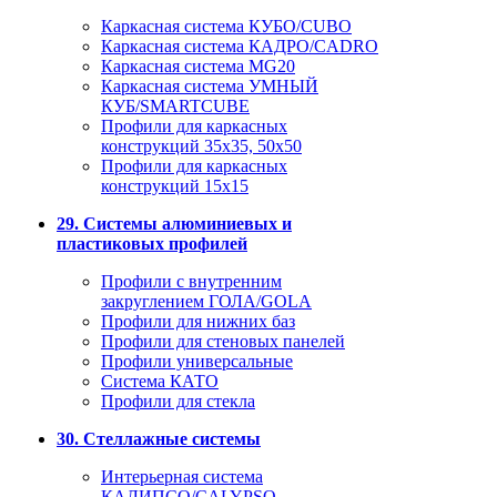
Каркасная система КУБО/CUBO
Каркасная система КАДРО/CADRO
Каркасная система MG20
Каркасная система УМНЫЙ
КУБ/SMARTCUBE
Профили для каркасных
конструкций 35x35, 50x50
Профили для каркасных
конструкций 15х15
29. Системы алюминиевых и
пластиковых профилей
Профили с внутренним
закруглением ГОЛА/GOLA
Профили для нижних баз
Профили для стеновых панелей
Профили универсальные
Система КАТО
Профили для стекла
30. Стеллажные системы
Интерьерная система
КАЛИПСО/CALYPSO