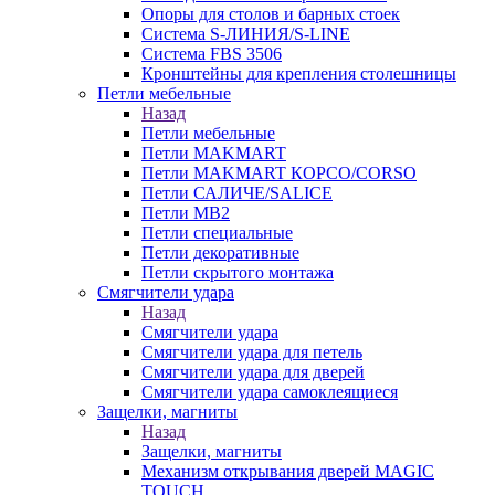
Опоры для столов и барных стоек
Система S-ЛИНИЯ/S-LINE
Система FBS 3506
Кронштейны для крепления столешницы
Петли мебельные
Назад
Петли мебельные
Петли MAKMART
Петли MAKMART КОРСО/CORSO
Петли САЛИЧЕ/SALICE
Петли MB2
Петли специальные
Петли декоративные
Петли скрытого монтажа
Смягчители удара
Назад
Смягчители удара
Смягчители удара для петель
Смягчители удара для дверей
Cмягчители удара самоклеящиеся
Защелки, магниты
Назад
Защелки, магниты
Механизм открывания дверей MAGIC
TOUCH