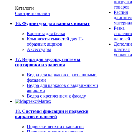
погрузк
товаров
Каталоги
Распил
Смотреть онлайн
длинном
материа
16. Фурнитура для ванных комнат
Резка
Корзины для белья
столешн
Комплекты емкостей для П-
панелей
образных ящиков
Дополни
Аксессуары
платная
упаковка
17. Ведра для мусора, системы
сортировки и хранения
Ведра для каркасов с распашными
фасадами
Ведра для каркасов с выдвижными
ящиками
Ведра с креплением к фасаду
18. Системы фиксации и подвески
каркасов и панелей
Подвески верхних каркасов
Подвески нижних каркасов