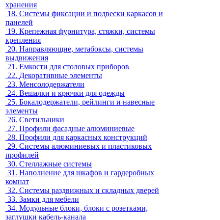
хранения
18.
Системы фиксации и подвески каркасов и
панелей
19.
Крепежная фурнитура, стяжки, системы
крепления
20.
Направляющие, метабоксы, системы
выдвижения
21.
Емкости для столовых приборов
22.
Декоративные элементы
23.
Менсолодержатели
24.
Вешалки и крючки для одежды
25.
Бокалодержатели, рейлинги и навесные
элементы
26.
Светильники
27.
Профили фасадные алюминиевые
28.
Профили для каркасных конструкций
29.
Системы алюминиевых и пластиковых
профилей
30.
Стеллажные системы
31.
Наполнение для шкафов и гардеробных
комнат
32.
Системы раздвижных и складных дверей
33.
Замки для мебели
34.
Модульные блоки, блоки с розетками,
заглушки кабель-канала