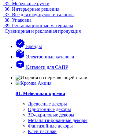
35.
Мебельные ручки
36.
Интерьерные решения
37.
Все для шоу-румов и салонов
38.
Упаковка
39.
Реставрационные материалы
Сувенирная и рекламная продукция
Бренды
Электронные каталоги
Каталоги для САПР
01. Мебельная кромка
Древесные декоры
Однотонные декоры
3D-акриловые декоры
Металлизированные декоры
Фантазийные декоры
Клей-расплав