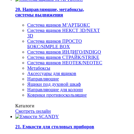
20. Направляющие, метабоксы,
системы выдвижения
Система ящиков М’АРТБОКС
Система ящиков НЕКСТ 3D/NEXT
3D
Система ящиков ПРОСТО
БОКС/SIMPLE BOX
Система ящиков ИНДИГО/INDIGO
Система ящиков СТРАЙК/STRIKE
Система ящиков НЕОТЕК/NEOTEC
Метабоксы
Аксессуары для ящиков
Направляющие
Ящики под духовой шкаф
Направляющие для колонн
Коврики противоскользящие
Каталоги
Смотреть онлайн
21. Емкости для столовых приборов