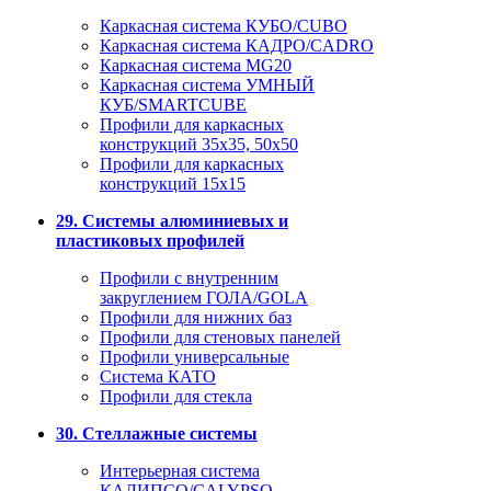
Каркасная система КУБО/CUBO
Каркасная система КАДРО/CADRO
Каркасная система MG20
Каркасная система УМНЫЙ
КУБ/SMARTCUBE
Профили для каркасных
конструкций 35x35, 50x50
Профили для каркасных
конструкций 15х15
29. Системы алюминиевых и
пластиковых профилей
Профили с внутренним
закруглением ГОЛА/GOLA
Профили для нижних баз
Профили для стеновых панелей
Профили универсальные
Система КАТО
Профили для стекла
30. Стеллажные системы
Интерьерная система
КАЛИПСО/CALYPSO