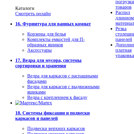
погрузк
товаров
Каталоги
Распил
Смотреть онлайн
длинном
материа
16. Фурнитура для ванных комнат
Резка
Корзины для белья
столешн
Комплекты емкостей для П-
панелей
образных ящиков
Дополни
Аксессуары
платная
упаковка
17. Ведра для мусора, системы
сортировки и хранения
Ведра для каркасов с распашными
фасадами
Ведра для каркасов с выдвижными
ящиками
Ведра с креплением к фасаду
18. Системы фиксации и подвески
каркасов и панелей
Подвески верхних каркасов
Подвески нижних каркасов