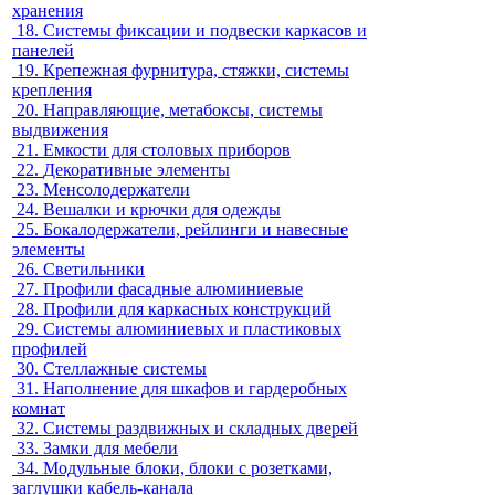
хранения
18.
Системы фиксации и подвески каркасов и
панелей
19.
Крепежная фурнитура, стяжки, системы
крепления
20.
Направляющие, метабоксы, системы
выдвижения
21.
Емкости для столовых приборов
22.
Декоративные элементы
23.
Менсолодержатели
24.
Вешалки и крючки для одежды
25.
Бокалодержатели, рейлинги и навесные
элементы
26.
Светильники
27.
Профили фасадные алюминиевые
28.
Профили для каркасных конструкций
29.
Системы алюминиевых и пластиковых
профилей
30.
Стеллажные системы
31.
Наполнение для шкафов и гардеробных
комнат
32.
Системы раздвижных и складных дверей
33.
Замки для мебели
34.
Модульные блоки, блоки с розетками,
заглушки кабель-канала