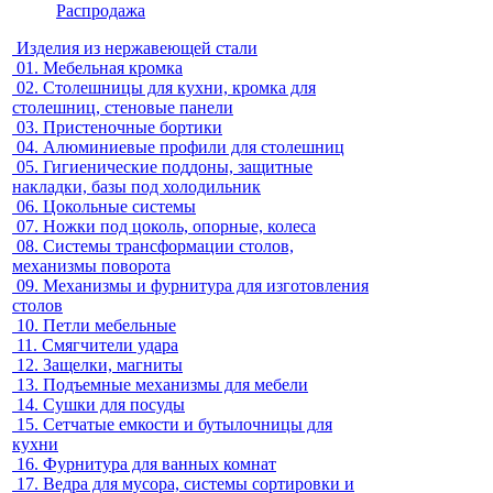
Распродажа
Изделия из нержавеющей стали
01.
Мебельная кромка
02.
Столешницы для кухни, кромка для
столешниц, стеновые панели
03.
Пристеночные бортики
04.
Алюминиевые профили для столешниц
05.
Гигиенические поддоны, защитные
накладки, базы под холодильник
06.
Цокольные системы
07.
Ножки под цоколь, опорные, колеса
08.
Системы трансформации столов,
механизмы поворота
09.
Механизмы и фурнитура для изготовления
столов
10.
Петли мебельные
11.
Смягчители удара
12.
Защелки, магниты
13.
Подъемные механизмы для мебели
14.
Сушки для посуды
15.
Сетчатые емкости и бутылочницы для
кухни
16.
Фурнитура для ванных комнат
17.
Ведра для мусора, системы сортировки и