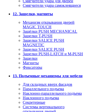
Смягчители удара для дверей
Cмягчители удара самоклеящиеся
12. Защелки, магниты
Механизм открывания дверей
MAGIC TOUCH
Защёлки PUSH MECHANICAL
Защелки T-PUSH
Защелки SALICE PUSH
MAGNETIC
Защелки SALICE PUSH
Защелки PUSH-LATCH и M-PUSH
Защелки
Магниты
Фиксаторы
13. Подъемные механизмы для мебели
Для складных вверх фасадов
Параллельного подъема
Наклонно-параллельного подъема
Наклонного подъема
Секретерные
Системы вертикального
открывания дверей