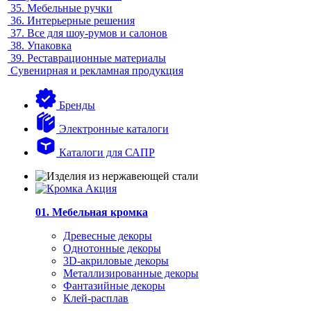
35.
Мебельные ручки
36.
Интерьерные решения
37.
Все для шоу-румов и салонов
38.
Упаковка
39.
Реставрационные материалы
Сувенирная и рекламная продукция
Бренды
Электронные каталоги
Каталоги для САПР
01. Мебельная кромка
Древесные декоры
Однотонные декоры
3D-акриловые декоры
Металлизированные декоры
Фантазийные декоры
Клей-расплав