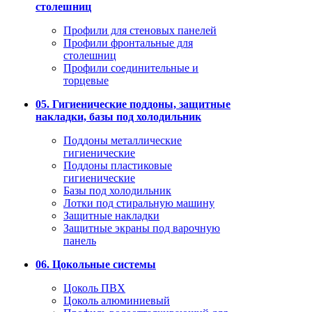
столешниц
Профили для стеновых панелей
Профили фронтальные для
столешниц
Профили соединительные и
торцевые
05. Гигиенические поддоны, защитные
накладки, базы под холодильник
Поддоны металлические
гигиенические
Поддоны пластиковые
гигиенические
Базы под холодильник
Лотки под стиральную машину
Защитные накладки
Защитные экраны под варочную
панель
06. Цокольные системы
Цоколь ПВХ
Цоколь алюминиевый