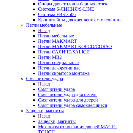
Опоры для столов и барных стоек
Система S-ЛИНИЯ/S-LINE
Система FBS 3506
Кронштейны для крепления столешницы
Петли мебельные
Назад
Петли мебельные
Петли MAKMART
Петли MAKMART КОРСО/CORSO
Петли САЛИЧЕ/SALICE
Петли MB2
Петли специальные
Петли декоративные
Петли скрытого монтажа
Смягчители удара
Назад
Смягчители удара
Смягчители удара для петель
Смягчители удара для дверей
Cмягчители удара самоклеящиеся
Защелки, магниты
Назад
Защелки, магниты
Механизм открывания дверей MAGIC
TOUCH