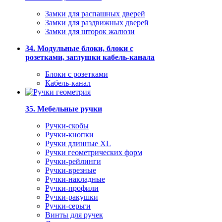
Замки для распашных дверей
Замки для раздвижных дверей
Замки для шторок жалюзи
34. Модульные блоки, блоки с
розетками, заглушки кабель-канала
Блоки с розетками
Кабель-канал
35. Мебельные ручки
Ручки-скобы
Ручки-кнопки
Ручки длинные XL
Ручки геометрических форм
Ручки-рейлинги
Ручки-врезные
Ручки-накладные
Ручки-профили
Ручки-ракушки
Ручки-серьги
Винты для ручек