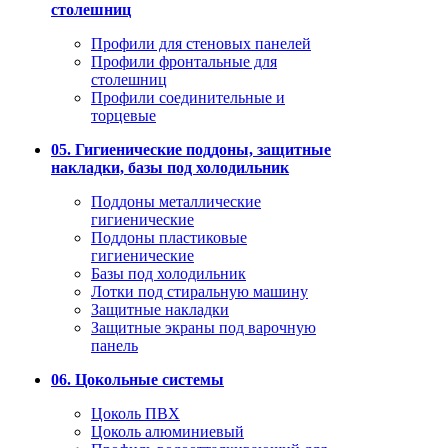
столешниц
Профили для стеновых панелей
Профили фронтальные для
столешниц
Профили соединительные и
торцевые
05. Гигиенические поддоны, защитные
накладки, базы под холодильник
Поддоны металлические
гигиенические
Поддоны пластиковые
гигиенические
Базы под холодильник
Лотки под стиральную машину
Защитные накладки
Защитные экраны под варочную
панель
06. Цокольные системы
Цоколь ПВХ
Цоколь алюминиевый