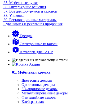
35.
Мебельные ручки
36.
Интерьерные решения
37.
Все для шоу-румов и салонов
38.
Упаковка
39.
Реставрационные материалы
Сувенирная и рекламная продукция
Бренды
Электронные каталоги
Каталоги для САПР
01. Мебельная кромка
Древесные декоры
Однотонные декоры
3D-акриловые декоры
Металлизированные декоры
Фантазийные декоры
Клей-расплав