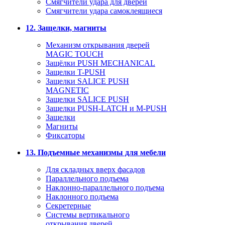
Смягчители удара для дверей
Cмягчители удара самоклеящиеся
12. Защелки, магниты
Механизм открывания дверей
MAGIC TOUCH
Защёлки PUSH MECHANICAL
Защелки T-PUSH
Защелки SALICE PUSH
MAGNETIC
Защелки SALICE PUSH
Защелки PUSH-LATCH и M-PUSH
Защелки
Магниты
Фиксаторы
13. Подъемные механизмы для мебели
Для складных вверх фасадов
Параллельного подъема
Наклонно-параллельного подъема
Наклонного подъема
Секретерные
Системы вертикального
открывания дверей