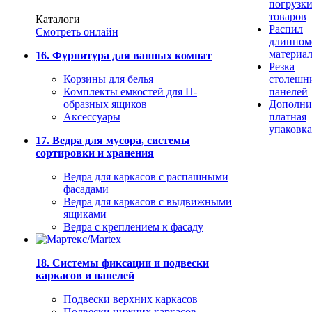
погрузк
товаров
Каталоги
Распил
Смотреть онлайн
длинном
материа
16. Фурнитура для ванных комнат
Резка
Корзины для белья
столешн
Комплекты емкостей для П-
панелей
образных ящиков
Дополни
Аксессуары
платная
упаковка
17. Ведра для мусора, системы
сортировки и хранения
Ведра для каркасов с распашными
фасадами
Ведра для каркасов с выдвижными
ящиками
Ведра с креплением к фасаду
18. Системы фиксации и подвески
каркасов и панелей
Подвески верхних каркасов
Подвески нижних каркасов