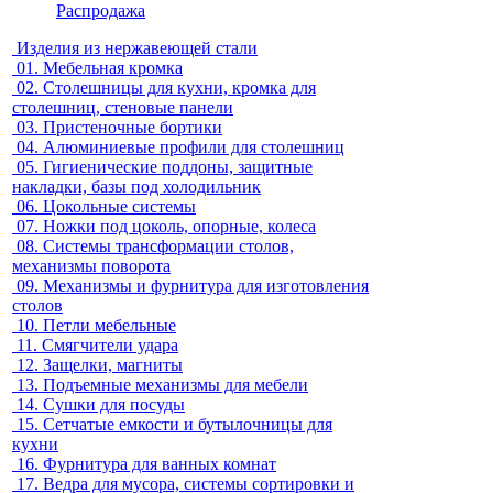
Распродажа
Изделия из нержавеющей стали
01.
Мебельная кромка
02.
Столешницы для кухни, кромка для
столешниц, стеновые панели
03.
Пристеночные бортики
04.
Алюминиевые профили для столешниц
05.
Гигиенические поддоны, защитные
накладки, базы под холодильник
06.
Цокольные системы
07.
Ножки под цоколь, опорные, колеса
08.
Системы трансформации столов,
механизмы поворота
09.
Механизмы и фурнитура для изготовления
столов
10.
Петли мебельные
11.
Смягчители удара
12.
Защелки, магниты
13.
Подъемные механизмы для мебели
14.
Сушки для посуды
15.
Сетчатые емкости и бутылочницы для
кухни
16.
Фурнитура для ванных комнат
17.
Ведра для мусора, системы сортировки и