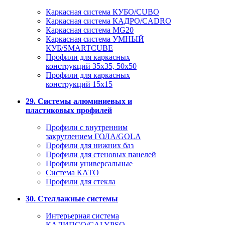
Каркасная система КУБО/CUBO
Каркасная система КАДРО/CADRO
Каркасная система MG20
Каркасная система УМНЫЙ
КУБ/SMARTCUBE
Профили для каркасных
конструкций 35x35, 50x50
Профили для каркасных
конструкций 15х15
29. Системы алюминиевых и
пластиковых профилей
Профили с внутренним
закруглением ГОЛА/GOLA
Профили для нижних баз
Профили для стеновых панелей
Профили универсальные
Система КАТО
Профили для стекла
30. Стеллажные системы
Интерьерная система
КАЛИПСО/CALYPSO