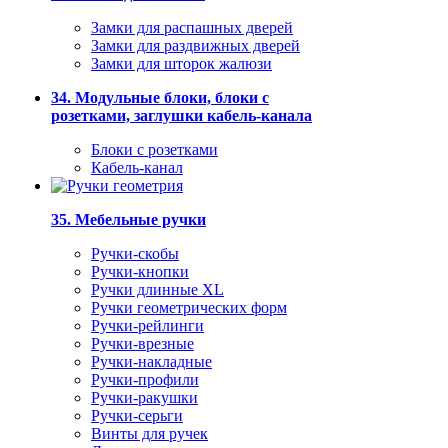
Замки для распашных дверей
Замки для раздвижных дверей
Замки для шторок жалюзи
34. Модульные блоки, блоки с
розетками, заглушки кабель-канала
Блоки с розетками
Кабель-канал
35. Мебельные ручки
Ручки-скобы
Ручки-кнопки
Ручки длинные XL
Ручки геометрических форм
Ручки-рейлинги
Ручки-врезные
Ручки-накладные
Ручки-профили
Ручки-ракушки
Ручки-серьги
Винты для ручек