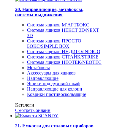
20. Направляющие, метабоксы,
системы выдвижения
Система ящиков М’АРТБОКС
Система ящиков НЕКСТ 3D/NEXT
3D
Система ящиков ПРОСТО
БОКС/SIMPLE BOX
Система ящиков ИНДИГО/INDIGO
Система ящиков СТРАЙК/STRIKE
Система ящиков НЕОТЕК/NEOTEC
Метабоксы
Аксессуары для ящиков
Направляющие
Ящики под духовой шкаф
Направляющие для колонн
Коврики противоскользящие
Каталоги
Смотреть онлайн
21. Емкости для столовых приборов