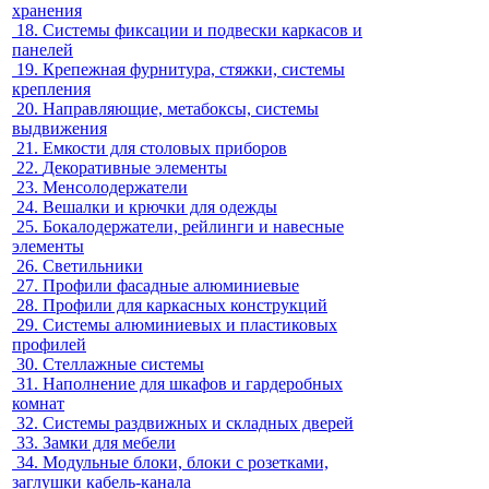
хранения
18.
Системы фиксации и подвески каркасов и
панелей
19.
Крепежная фурнитура, стяжки, системы
крепления
20.
Направляющие, метабоксы, системы
выдвижения
21.
Емкости для столовых приборов
22.
Декоративные элементы
23.
Менсолодержатели
24.
Вешалки и крючки для одежды
25.
Бокалодержатели, рейлинги и навесные
элементы
26.
Светильники
27.
Профили фасадные алюминиевые
28.
Профили для каркасных конструкций
29.
Системы алюминиевых и пластиковых
профилей
30.
Стеллажные системы
31.
Наполнение для шкафов и гардеробных
комнат
32.
Системы раздвижных и складных дверей
33.
Замки для мебели
34.
Модульные блоки, блоки с розетками,
заглушки кабель-канала