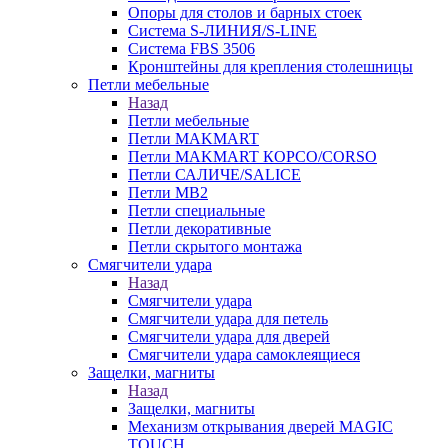
Опоры для столов и барных стоек
Система S-ЛИНИЯ/S-LINE
Система FBS 3506
Кронштейны для крепления столешницы
Петли мебельные
Назад
Петли мебельные
Петли MAKMART
Петли MAKMART КОРСО/CORSO
Петли САЛИЧЕ/SALICE
Петли MB2
Петли специальные
Петли декоративные
Петли скрытого монтажа
Смягчители удара
Назад
Смягчители удара
Смягчители удара для петель
Смягчители удара для дверей
Cмягчители удара самоклеящиеся
Защелки, магниты
Назад
Защелки, магниты
Механизм открывания дверей MAGIC
TOUCH