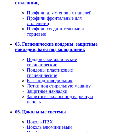
столешниц
Профили для стеновых панелей
Профили фронтальные для
столешниц
Профили соединительные и
торцевые
05. Гигиенические поддоны, защитные
накладки, базы под холодильник
Поддоны металлические
гигиенические
Поддоны пластиковые
гигиенические
Базы под холодильник
Лотки под стиральную машину
Защитные накладки
Защитные экраны под варочную
панель
06. Цокольные системы
Цоколь ПВХ
Цоколь алюминиевый