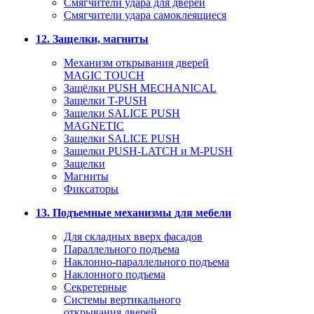
Смягчители удара для дверей
Cмягчители удара самоклеящиеся
12. Защелки, магниты
Механизм открывания дверей
MAGIC TOUCH
Защёлки PUSH MECHANICAL
Защелки T-PUSH
Защелки SALICE PUSH
MAGNETIC
Защелки SALICE PUSH
Защелки PUSH-LATCH и M-PUSH
Защелки
Магниты
Фиксаторы
13. Подъемные механизмы для мебели
Для складных вверх фасадов
Параллельного подъема
Наклонно-параллельного подъема
Наклонного подъема
Секретерные
Системы вертикального
открывания дверей