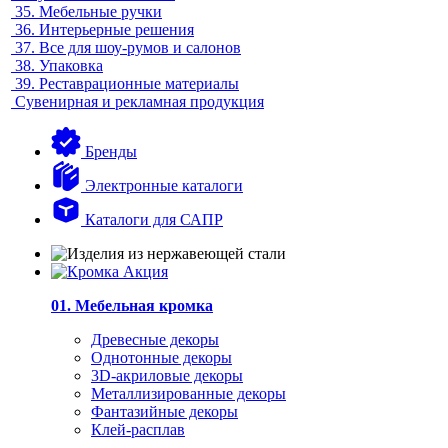
35.
Мебельные ручки
36.
Интерьерные решения
37.
Все для шоу-румов и салонов
38.
Упаковка
39.
Реставрационные материалы
Сувенирная и рекламная продукция
Бренды
Электронные каталоги
Каталоги для САПР
01. Мебельная кромка
Древесные декоры
Однотонные декоры
3D-акриловые декоры
Металлизированные декоры
Фантазийные декоры
Клей-расплав