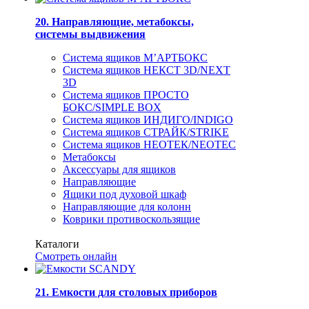
20. Направляющие, метабоксы,
системы выдвижения
Система ящиков М’АРТБОКС
Система ящиков НЕКСТ 3D/NEXT
3D
Система ящиков ПРОСТО
БОКС/SIMPLE BOX
Система ящиков ИНДИГО/INDIGO
Система ящиков СТРАЙК/STRIKE
Система ящиков НЕОТЕК/NEOTEC
Метабоксы
Аксессуары для ящиков
Направляющие
Ящики под духовой шкаф
Направляющие для колонн
Коврики противоскользящие
Каталоги
Смотреть онлайн
21. Емкости для столовых приборов