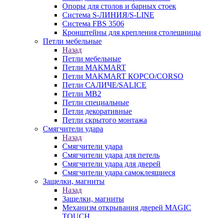
Опоры для столов и барных стоек
Система S-ЛИНИЯ/S-LINE
Система FBS 3506
Кронштейны для крепления столешницы
Петли мебельные
Назад
Петли мебельные
Петли MAKMART
Петли MAKMART КОРСО/CORSO
Петли САЛИЧЕ/SALICE
Петли MB2
Петли специальные
Петли декоративные
Петли скрытого монтажа
Смягчители удара
Назад
Смягчители удара
Смягчители удара для петель
Смягчители удара для дверей
Cмягчители удара самоклеящиеся
Защелки, магниты
Назад
Защелки, магниты
Механизм открывания дверей MAGIC
TOUCH