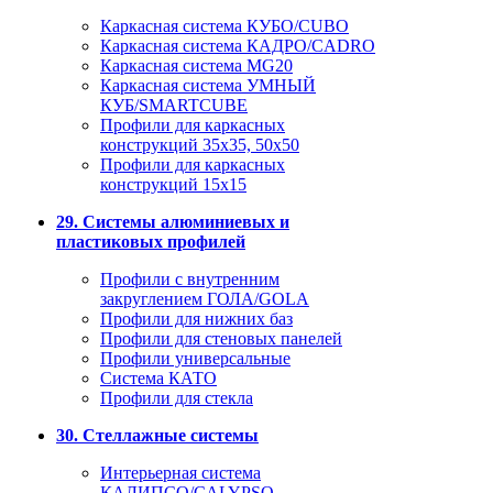
Каркасная система КУБО/CUBO
Каркасная система КАДРО/CADRO
Каркасная система MG20
Каркасная система УМНЫЙ
КУБ/SMARTCUBE
Профили для каркасных
конструкций 35x35, 50x50
Профили для каркасных
конструкций 15х15
29. Системы алюминиевых и
пластиковых профилей
Профили с внутренним
закруглением ГОЛА/GOLA
Профили для нижних баз
Профили для стеновых панелей
Профили универсальные
Система КАТО
Профили для стекла
30. Стеллажные системы
Интерьерная система
КАЛИПСО/CALYPSO