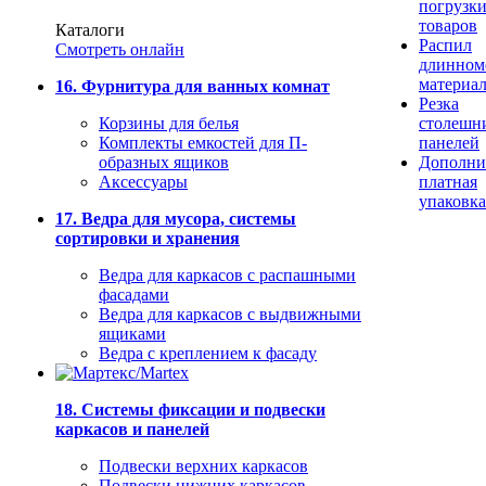
погрузк
товаров
Каталоги
Распил
Смотреть онлайн
длинном
материа
16. Фурнитура для ванных комнат
Резка
Корзины для белья
столешн
Комплекты емкостей для П-
панелей
образных ящиков
Дополни
Аксессуары
платная
упаковка
17. Ведра для мусора, системы
сортировки и хранения
Ведра для каркасов с распашными
фасадами
Ведра для каркасов с выдвижными
ящиками
Ведра с креплением к фасаду
18. Системы фиксации и подвески
каркасов и панелей
Подвески верхних каркасов
Подвески нижних каркасов