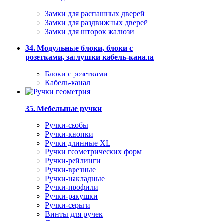
Замки для распашных дверей
Замки для раздвижных дверей
Замки для шторок жалюзи
34. Модульные блоки, блоки с
розетками, заглушки кабель-канала
Блоки с розетками
Кабель-канал
35. Мебельные ручки
Ручки-скобы
Ручки-кнопки
Ручки длинные XL
Ручки геометрических форм
Ручки-рейлинги
Ручки-врезные
Ручки-накладные
Ручки-профили
Ручки-ракушки
Ручки-серьги
Винты для ручек