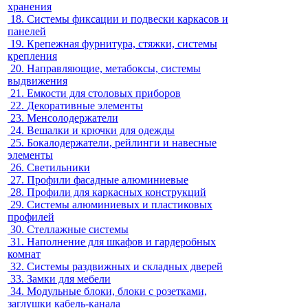
хранения
18.
Системы фиксации и подвески каркасов и
панелей
19.
Крепежная фурнитура, стяжки, системы
крепления
20.
Направляющие, метабоксы, системы
выдвижения
21.
Емкости для столовых приборов
22.
Декоративные элементы
23.
Менсолодержатели
24.
Вешалки и крючки для одежды
25.
Бокалодержатели, рейлинги и навесные
элементы
26.
Светильники
27.
Профили фасадные алюминиевые
28.
Профили для каркасных конструкций
29.
Системы алюминиевых и пластиковых
профилей
30.
Стеллажные системы
31.
Наполнение для шкафов и гардеробных
комнат
32.
Системы раздвижных и складных дверей
33.
Замки для мебели
34.
Модульные блоки, блоки с розетками,
заглушки кабель-канала