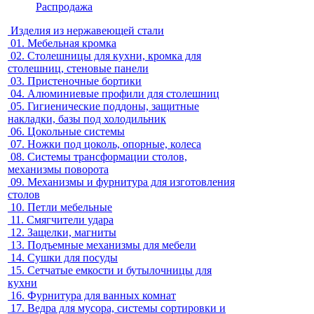
Распродажа
Изделия из нержавеющей стали
01.
Мебельная кромка
02.
Столешницы для кухни, кромка для
столешниц, стеновые панели
03.
Пристеночные бортики
04.
Алюминиевые профили для столешниц
05.
Гигиенические поддоны, защитные
накладки, базы под холодильник
06.
Цокольные системы
07.
Ножки под цоколь, опорные, колеса
08.
Системы трансформации столов,
механизмы поворота
09.
Механизмы и фурнитура для изготовления
столов
10.
Петли мебельные
11.
Смягчители удара
12.
Защелки, магниты
13.
Подъемные механизмы для мебели
14.
Сушки для посуды
15.
Сетчатые емкости и бутылочницы для
кухни
16.
Фурнитура для ванных комнат
17.
Ведра для мусора, системы сортировки и