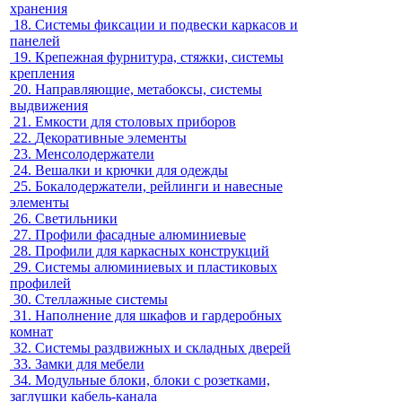
хранения
18.
Системы фиксации и подвески каркасов и
панелей
19.
Крепежная фурнитура, стяжки, системы
крепления
20.
Направляющие, метабоксы, системы
выдвижения
21.
Емкости для столовых приборов
22.
Декоративные элементы
23.
Менсолодержатели
24.
Вешалки и крючки для одежды
25.
Бокалодержатели, рейлинги и навесные
элементы
26.
Светильники
27.
Профили фасадные алюминиевые
28.
Профили для каркасных конструкций
29.
Системы алюминиевых и пластиковых
профилей
30.
Стеллажные системы
31.
Наполнение для шкафов и гардеробных
комнат
32.
Системы раздвижных и складных дверей
33.
Замки для мебели
34.
Модульные блоки, блоки с розетками,
заглушки кабель-канала