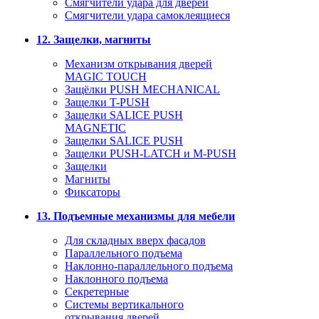
Смягчители удара для дверей
Cмягчители удара самоклеящиеся
12. Защелки, магниты
Механизм открывания дверей
MAGIC TOUCH
Защёлки PUSH MECHANICAL
Защелки T-PUSH
Защелки SALICE PUSH
MAGNETIC
Защелки SALICE PUSH
Защелки PUSH-LATCH и M-PUSH
Защелки
Магниты
Фиксаторы
13. Подъемные механизмы для мебели
Для складных вверх фасадов
Параллельного подъема
Наклонно-параллельного подъема
Наклонного подъема
Секретерные
Системы вертикального
открывания дверей