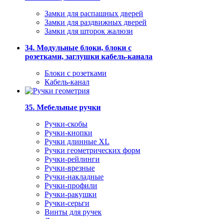
Замки для распашных дверей
Замки для раздвижных дверей
Замки для шторок жалюзи
34. Модульные блоки, блоки с
розетками, заглушки кабель-канала
Блоки с розетками
Кабель-канал
35. Мебельные ручки
Ручки-скобы
Ручки-кнопки
Ручки длинные XL
Ручки геометрических форм
Ручки-рейлинги
Ручки-врезные
Ручки-накладные
Ручки-профили
Ручки-ракушки
Ручки-серьги
Винты для ручек