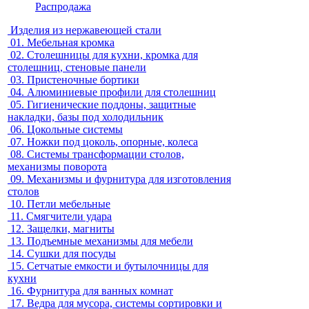
Распродажа
Изделия из нержавеющей стали
01.
Мебельная кромка
02.
Столешницы для кухни, кромка для
столешниц, стеновые панели
03.
Пристеночные бортики
04.
Алюминиевые профили для столешниц
05.
Гигиенические поддоны, защитные
накладки, базы под холодильник
06.
Цокольные системы
07.
Ножки под цоколь, опорные, колеса
08.
Системы трансформации столов,
механизмы поворота
09.
Механизмы и фурнитура для изготовления
столов
10.
Петли мебельные
11.
Смягчители удара
12.
Защелки, магниты
13.
Подъемные механизмы для мебели
14.
Сушки для посуды
15.
Сетчатые емкости и бутылочницы для
кухни
16.
Фурнитура для ванных комнат
17.
Ведра для мусора, системы сортировки и