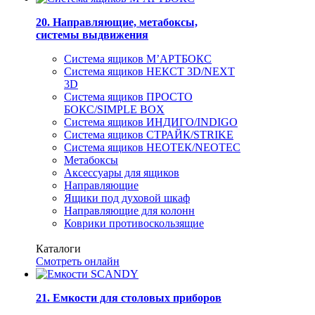
20. Направляющие, метабоксы,
системы выдвижения
Система ящиков М’АРТБОКС
Система ящиков НЕКСТ 3D/NEXT
3D
Система ящиков ПРОСТО
БОКС/SIMPLE BOX
Система ящиков ИНДИГО/INDIGO
Система ящиков СТРАЙК/STRIKE
Система ящиков НЕОТЕК/NEOTEC
Метабоксы
Аксессуары для ящиков
Направляющие
Ящики под духовой шкаф
Направляющие для колонн
Коврики противоскользящие
Каталоги
Смотреть онлайн
21. Емкости для столовых приборов