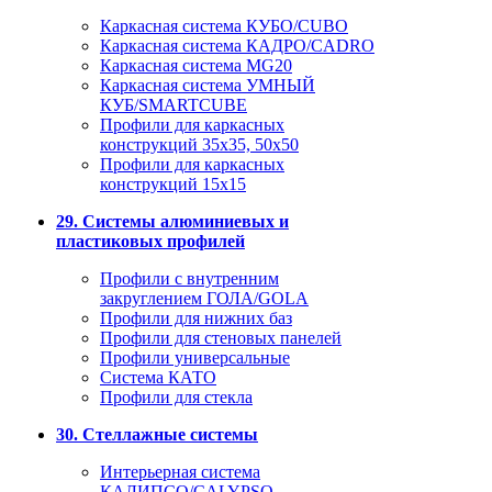
Каркасная система КУБО/CUBO
Каркасная система КАДРО/CADRO
Каркасная система MG20
Каркасная система УМНЫЙ
КУБ/SMARTCUBE
Профили для каркасных
конструкций 35x35, 50x50
Профили для каркасных
конструкций 15х15
29. Системы алюминиевых и
пластиковых профилей
Профили с внутренним
закруглением ГОЛА/GOLA
Профили для нижних баз
Профили для стеновых панелей
Профили универсальные
Система КАТО
Профили для стекла
30. Стеллажные системы
Интерьерная система
КАЛИПСО/CALYPSO