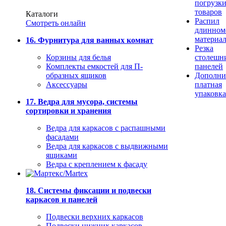
погрузк
товаров
Каталоги
Распил
Смотреть онлайн
длинном
материа
16. Фурнитура для ванных комнат
Резка
Корзины для белья
столешн
Комплекты емкостей для П-
панелей
образных ящиков
Дополни
Аксессуары
платная
упаковка
17. Ведра для мусора, системы
сортировки и хранения
Ведра для каркасов с распашными
фасадами
Ведра для каркасов с выдвижными
ящиками
Ведра с креплением к фасаду
18. Системы фиксации и подвески
каркасов и панелей
Подвески верхних каркасов
Подвески нижних каркасов