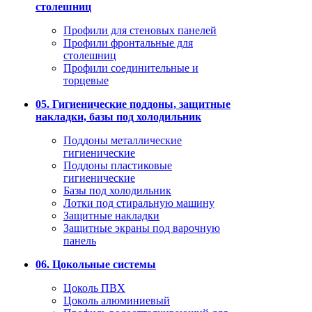
столешниц
Профили для стеновых панелей
Профили фронтальные для
столешниц
Профили соединительные и
торцевые
05. Гигиенические поддоны, защитные
накладки, базы под холодильник
Поддоны металлические
гигиенические
Поддоны пластиковые
гигиенические
Базы под холодильник
Лотки под стиральную машину
Защитные накладки
Защитные экраны под варочную
панель
06. Цокольные системы
Цоколь ПВХ
Цоколь алюминиевый