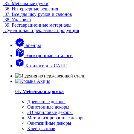
35.
Мебельные ручки
36.
Интерьерные решения
37.
Все для шоу-румов и салонов
38.
Упаковка
39.
Реставрационные материалы
Сувенирная и рекламная продукция
Бренды
Электронные каталоги
Каталоги для САПР
01. Мебельная кромка
Древесные декоры
Однотонные декоры
3D-акриловые декоры
Металлизированные декоры
Фантазийные декоры
Клей-расплав