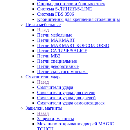
Опоры для столов и барных стоек
Система S-ЛИНИЯ/S-LINE
Система FBS 3506
Кронштейны для крепления столешницы
Петли мебельные
Назад
Петли мебельные
Петли MAKMART
Петли MAKMART КОРСО/CORSO
Петли САЛИЧЕ/SALICE
Петли MB2
Петли специальные
Петли декоративные
Петли скрытого монтажа
Смягчители удара
Назад
Смягчители удара
Смягчители удара для петель
Смягчители удара для дверей
Cмягчители удара самоклеящиеся
Защелки, магниты
Назад
Защелки, магниты
Механизм открывания дверей MAGIC
TOUCH