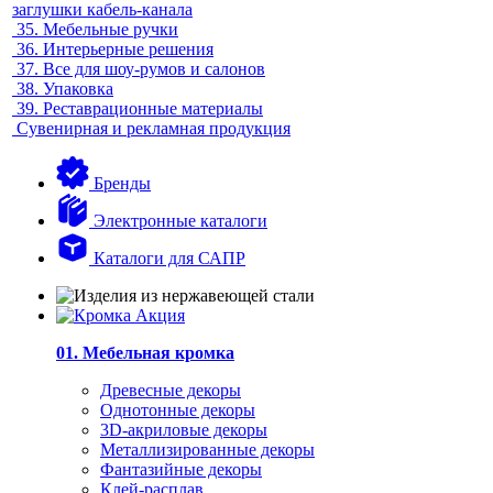
заглушки кабель-канала
35.
Мебельные ручки
36.
Интерьерные решения
37.
Все для шоу-румов и салонов
38.
Упаковка
39.
Реставрационные материалы
Сувенирная и рекламная продукция
Бренды
Электронные каталоги
Каталоги для САПР
01. Мебельная кромка
Древесные декоры
Однотонные декоры
3D-акриловые декоры
Металлизированные декоры
Фантазийные декоры
Клей-расплав