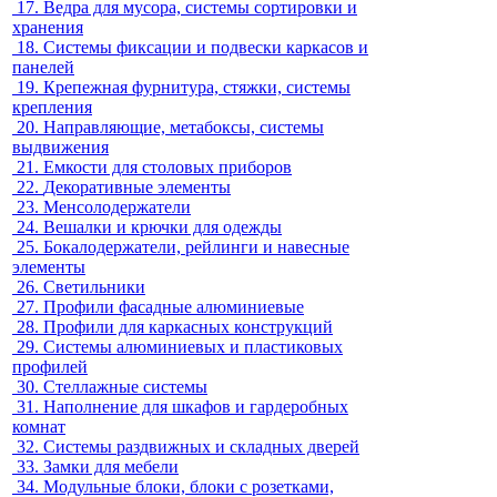
17.
Ведра для мусора, системы сортировки и
хранения
18.
Системы фиксации и подвески каркасов и
панелей
19.
Крепежная фурнитура, стяжки, системы
крепления
20.
Направляющие, метабоксы, системы
выдвижения
21.
Емкости для столовых приборов
22.
Декоративные элементы
23.
Менсолодержатели
24.
Вешалки и крючки для одежды
25.
Бокалодержатели, рейлинги и навесные
элементы
26.
Светильники
27.
Профили фасадные алюминиевые
28.
Профили для каркасных конструкций
29.
Системы алюминиевых и пластиковых
профилей
30.
Стеллажные системы
31.
Наполнение для шкафов и гардеробных
комнат
32.
Системы раздвижных и складных дверей
33.
Замки для мебели
34.
Модульные блоки, блоки с розетками,