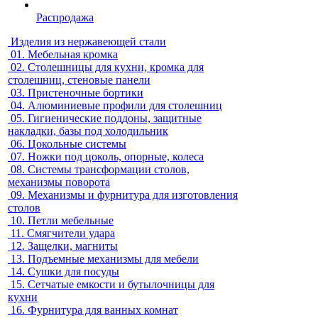
Распродажа
Изделия из нержавеющей стали
01.
Мебельная кромка
02.
Столешницы для кухни, кромка для
столешниц, стеновые панели
03.
Пристеночные бортики
04.
Алюминиевые профили для столешниц
05.
Гигиенические поддоны, защитные
накладки, базы под холодильник
06.
Цокольные системы
07.
Ножки под цоколь, опорные, колеса
08.
Системы трансформации столов,
механизмы поворота
09.
Механизмы и фурнитура для изготовления
столов
10.
Петли мебельные
11.
Смягчители удара
12.
Защелки, магниты
13.
Подъемные механизмы для мебели
14.
Сушки для посуды
15.
Сетчатые емкости и бутылочницы для
кухни
16.
Фурнитура для ванных комнат