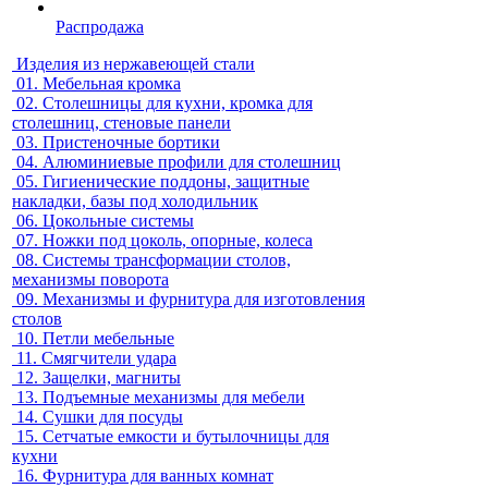
Распродажа
Изделия из нержавеющей стали
01.
Мебельная кромка
02.
Столешницы для кухни, кромка для
столешниц, стеновые панели
03.
Пристеночные бортики
04.
Алюминиевые профили для столешниц
05.
Гигиенические поддоны, защитные
накладки, базы под холодильник
06.
Цокольные системы
07.
Ножки под цоколь, опорные, колеса
08.
Системы трансформации столов,
механизмы поворота
09.
Механизмы и фурнитура для изготовления
столов
10.
Петли мебельные
11.
Смягчители удара
12.
Защелки, магниты
13.
Подъемные механизмы для мебели
14.
Сушки для посуды
15.
Сетчатые емкости и бутылочницы для
кухни
16.
Фурнитура для ванных комнат