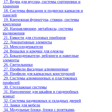
17.
Ведра для мусора, системы сортировки и
хранения
18.
Системы фиксации и подвески каркасов и
панелей
19.
Крепежная фурнитура, стяжки, системы
крепления
20.
Направляющие, метабоксы, системы
выдвижения
21.
Емкости для столовых приборов
22.
Декоративные элементы
23.
Менсолодержатели
24.
Вешалки и крючки для одежды
25.
Бокалодержатели, рейлинги и навесные
элементы
26.
Светильники
27.
Профили фасадные алюминиевые
28.
Профили для каркасных конструкций
29.
Системы алюминиевых и пластиковых
профилей
30.
Стеллажные системы
31.
Наполнение для шкафов и гардеробных
комнат
32.
Системы раздвижных и складных дверей
33.
Замки для мебели
34.
Модульные блоки, блоки с розетками,