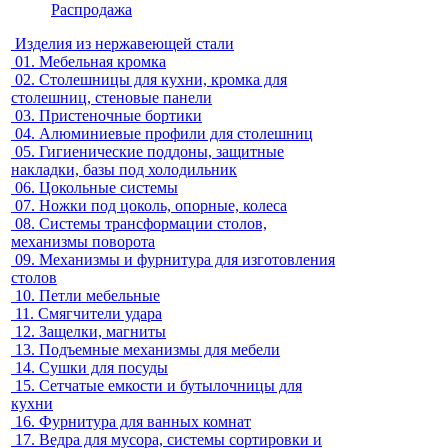
Распродажа
Изделия из нержавеющей стали
01.
Мебельная кромка
02.
Столешницы для кухни, кромка для
столешниц, стеновые панели
03.
Пристеночные бортики
04.
Алюминиевые профили для столешниц
05.
Гигиенические поддоны, защитные
накладки, базы под холодильник
06.
Цокольные системы
07.
Ножки под цоколь, опорные, колеса
08.
Системы трансформации столов,
механизмы поворота
09.
Механизмы и фурнитура для изготовления
столов
10.
Петли мебельные
11.
Смягчители удара
12.
Защелки, магниты
13.
Подъемные механизмы для мебели
14.
Сушки для посуды
15.
Сетчатые емкости и бутылочницы для
кухни
16.
Фурнитура для ванных комнат
17.
Ведра для мусора, системы сортировки и