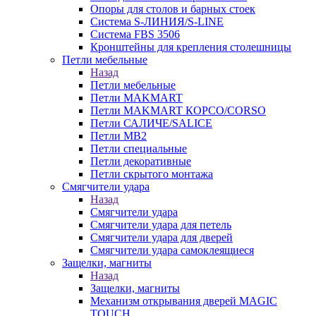
Опоры для столов и барных стоек
Система S-ЛИНИЯ/S-LINE
Система FBS 3506
Кронштейны для крепления столешницы
Петли мебельные
Назад
Петли мебельные
Петли MAKMART
Петли MAKMART КОРСО/CORSO
Петли САЛИЧЕ/SALICE
Петли MB2
Петли специальные
Петли декоративные
Петли скрытого монтажа
Смягчители удара
Назад
Смягчители удара
Смягчители удара для петель
Смягчители удара для дверей
Cмягчители удара самоклеящиеся
Защелки, магниты
Назад
Защелки, магниты
Механизм открывания дверей MAGIC
TOUCH