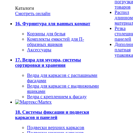
погрузк
товаров
Каталоги
Распил
Смотреть онлайн
длинном
материа
16. Фурнитура для ванных комнат
Резка
Корзины для белья
столешн
Комплекты емкостей для П-
панелей
образных ящиков
Дополни
Аксессуары
платная
упаковка
17. Ведра для мусора, системы
сортировки и хранения
Ведра для каркасов с распашными
фасадами
Ведра для каркасов с выдвижными
ящиками
Ведра с креплением к фасаду
18. Системы фиксации и подвески
каркасов и панелей
Подвески верхних каркасов
Подвески нижних каркасов