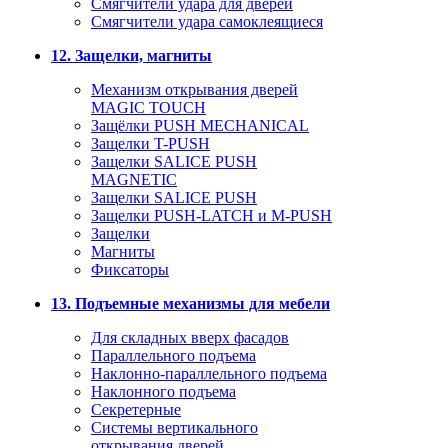
Смягчители удара для дверей
Cмягчители удара самоклеящиеся
12. Защелки, магниты
Механизм открывания дверей
MAGIC TOUCH
Защёлки PUSH MECHANICAL
Защелки T-PUSH
Защелки SALICE PUSH
MAGNETIC
Защелки SALICE PUSH
Защелки PUSH-LATCH и M-PUSH
Защелки
Магниты
Фиксаторы
13. Подъемные механизмы для мебели
Для складных вверх фасадов
Параллельного подъема
Наклонно-параллельного подъема
Наклонного подъема
Секретерные
Системы вертикального
открывания дверей