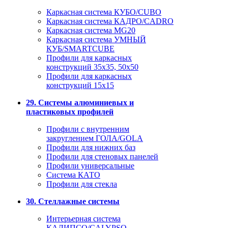
Каркасная система КУБО/CUBO
Каркасная система КАДРО/CADRO
Каркасная система MG20
Каркасная система УМНЫЙ
КУБ/SMARTCUBE
Профили для каркасных
конструкций 35x35, 50x50
Профили для каркасных
конструкций 15х15
29. Системы алюминиевых и
пластиковых профилей
Профили с внутренним
закруглением ГОЛА/GOLA
Профили для нижних баз
Профили для стеновых панелей
Профили универсальные
Система КАТО
Профили для стекла
30. Стеллажные системы
Интерьерная система
КАЛИПСО/CALYPSO