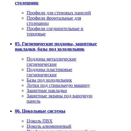
столешниц
Профили для стеновых панелей
Профили фронтальные для
столешниц
Профили соединительные и
торцевые
05. Гигиенические поддоны, защитные
накладки, базы под холодильник
Поддоны металлические
гигиенические
Поддоны пластиковые
гигиенические
Базы под холодильник
Лотки под стиральную машину
Защитные накладки
Защитные экраны под варочную
панель
06. Цокольные системы
Цоколь ПВХ
Цоколь алюминиевый