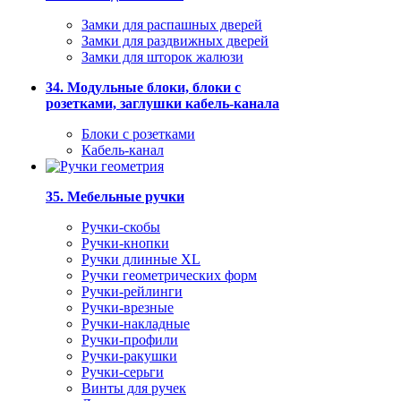
Замки для распашных дверей
Замки для раздвижных дверей
Замки для шторок жалюзи
34. Модульные блоки, блоки с
розетками, заглушки кабель-канала
Блоки с розетками
Кабель-канал
35. Мебельные ручки
Ручки-скобы
Ручки-кнопки
Ручки длинные XL
Ручки геометрических форм
Ручки-рейлинги
Ручки-врезные
Ручки-накладные
Ручки-профили
Ручки-ракушки
Ручки-серьги
Винты для ручек