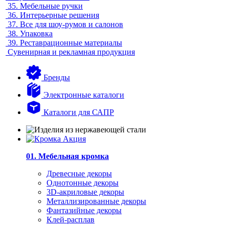
35.
Мебельные ручки
36.
Интерьерные решения
37.
Все для шоу-румов и салонов
38.
Упаковка
39.
Реставрационные материалы
Сувенирная и рекламная продукция
Бренды
Электронные каталоги
Каталоги для САПР
01. Мебельная кромка
Древесные декоры
Однотонные декоры
3D-акриловые декоры
Металлизированные декоры
Фантазийные декоры
Клей-расплав