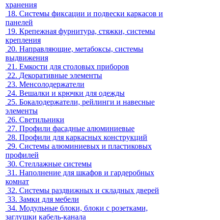
хранения
18.
Системы фиксации и подвески каркасов и
панелей
19.
Крепежная фурнитура, стяжки, системы
крепления
20.
Направляющие, метабоксы, системы
выдвижения
21.
Емкости для столовых приборов
22.
Декоративные элементы
23.
Менсолодержатели
24.
Вешалки и крючки для одежды
25.
Бокалодержатели, рейлинги и навесные
элементы
26.
Светильники
27.
Профили фасадные алюминиевые
28.
Профили для каркасных конструкций
29.
Системы алюминиевых и пластиковых
профилей
30.
Стеллажные системы
31.
Наполнение для шкафов и гардеробных
комнат
32.
Системы раздвижных и складных дверей
33.
Замки для мебели
34.
Модульные блоки, блоки с розетками,
заглушки кабель-канала