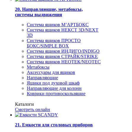
20. Направляющие, метабоксы,
системы выдвижения
Система ящиков М’АРТБОКС
Система ящиков НЕКСТ 3D/NEXT
3D
Система ящиков ПРОСТО
БОКС/SIMPLE BOX
Система ящиков ИНДИГО/INDIGO
Система ящиков СТРАЙК/STRIKE
Система ящиков НЕОТЕК/NEOTEC
Метабоксы
Аксессуары для ящиков
Направляющие
Ящики под духовой шкаф
Направляющие для колонн
Коврики противоскользящие
Каталоги
Смотреть онлайн
21. Емкости для столовых приборов