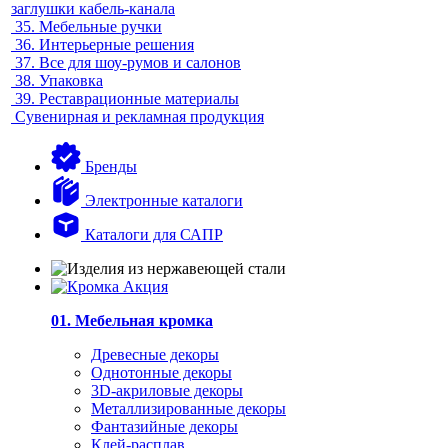
заглушки кабель-канала
35.
Мебельные ручки
36.
Интерьерные решения
37.
Все для шоу-румов и салонов
38.
Упаковка
39.
Реставрационные материалы
Сувенирная и рекламная продукция
Бренды
Электронные каталоги
Каталоги для САПР
01. Мебельная кромка
Древесные декоры
Однотонные декоры
3D-акриловые декоры
Металлизированные декоры
Фантазийные декоры
Клей-расплав