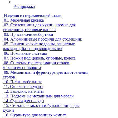
Распродажа
Изделия из нержавеющей стали
01.
Мебельная кромка
02.
Столешницы для кухни, кромка для
столешниц, стеновые панели
03.
Пристеночные бортики
04.
Алюминиевые профили для столешниц
05.
Гигиенические поддоны, защитные
накладки, базы под холодильник
06.
Цокольные системы
07.
Ножки под цоколь, опорные, колеса
08.
Системы трансформации столов,
механизмы поворота
09.
Механизмы и фурнитура для изготовления
столов
10.
Петли мебельные
11.
Смягчители удара
12.
Защелки, магниты
13.
Подъемные механизмы для мебели
14.
Сушки для посуды
15.
Сетчатые емкости и бутылочницы для
кухни
16.
Фурнитура для ванных комнат