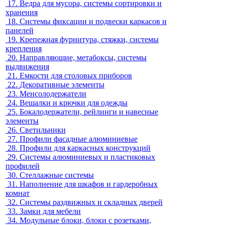
17.
Ведра для мусора, системы сортировки и
хранения
18.
Системы фиксации и подвески каркасов и
панелей
19.
Крепежная фурнитура, стяжки, системы
крепления
20.
Направляющие, метабоксы, системы
выдвижения
21.
Емкости для столовых приборов
22.
Декоративные элементы
23.
Менсолодержатели
24.
Вешалки и крючки для одежды
25.
Бокалодержатели, рейлинги и навесные
элементы
26.
Светильники
27.
Профили фасадные алюминиевые
28.
Профили для каркасных конструкций
29.
Системы алюминиевых и пластиковых
профилей
30.
Стеллажные системы
31.
Наполнение для шкафов и гардеробных
комнат
32.
Системы раздвижных и складных дверей
33.
Замки для мебели
34.
Модульные блоки, блоки с розетками,