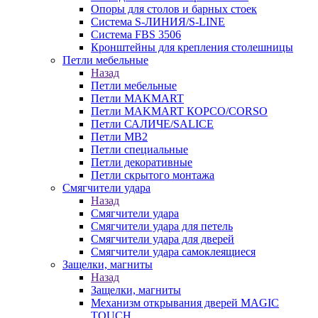
Опоры для столов и барных стоек
Система S-ЛИНИЯ/S-LINE
Система FBS 3506
Кронштейны для крепления столешницы
Петли мебельные
Назад
Петли мебельные
Петли MAKMART
Петли MAKMART КОРСО/CORSO
Петли САЛИЧЕ/SALICE
Петли MB2
Петли специальные
Петли декоративные
Петли скрытого монтажа
Смягчители удара
Назад
Смягчители удара
Смягчители удара для петель
Смягчители удара для дверей
Cмягчители удара самоклеящиеся
Защелки, магниты
Назад
Защелки, магниты
Механизм открывания дверей MAGIC
TOUCH