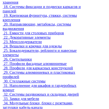
хранения
18.
Системы фиксации и подвески каркасов и
панелей
19.
Крепежная фурнитура, стяжки, системы
крепления
20.
Направляющие, метабоксы, системы
выдвижения
21.
Емкости для столовых приборов
22.
Декоративные элементы
23.
Менсолодержатели
24.
Вешалки и крючки для одежды
25.
Бокалодержатели, рейлинги и навесные
элементы
26.
Светильники
27.
Профили фасадные алюминиевые
28.
Профили для каркасных конструкций
29.
Системы алюминиевых и пластиковых
профилей
30.
Стеллажные системы
31.
Наполнение для шкафов и гардеробных
комнат
32.
Системы раздвижных и складных дверей
33.
Замки для мебели
34.
Модульные блоки, блоки с розетками,
заглушки кабель-канала