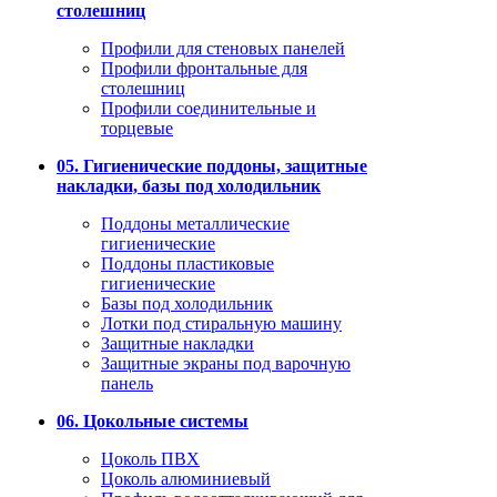
столешниц
Профили для стеновых панелей
Профили фронтальные для
столешниц
Профили соединительные и
торцевые
05. Гигиенические поддоны, защитные
накладки, базы под холодильник
Поддоны металлические
гигиенические
Поддоны пластиковые
гигиенические
Базы под холодильник
Лотки под стиральную машину
Защитные накладки
Защитные экраны под варочную
панель
06. Цокольные системы
Цоколь ПВХ
Цоколь алюминиевый