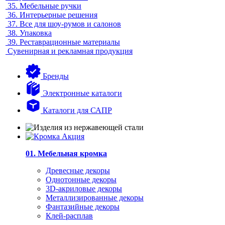
35.
Мебельные ручки
36.
Интерьерные решения
37.
Все для шоу-румов и салонов
38.
Упаковка
39.
Реставрационные материалы
Сувенирная и рекламная продукция
Бренды
Электронные каталоги
Каталоги для САПР
01. Мебельная кромка
Древесные декоры
Однотонные декоры
3D-акриловые декоры
Металлизированные декоры
Фантазийные декоры
Клей-расплав