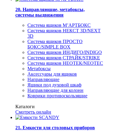
20. Направляющие, метабоксы,
системы выдвижения
Система ящиков М’АРТБОКС
Система ящиков НЕКСТ 3D/NEXT
3D
Система ящиков ПРОСТО
БОКС/SIMPLE BOX
Система ящиков ИНДИГО/INDIGO
Система ящиков СТРАЙК/STRIKE
Система ящиков НЕОТЕК/NEOTEC
Метабоксы
Аксессуары для ящиков
Направляющие
Ящики под духовой шкаф
Направляющие для колонн
Коврики противоскользящие
Каталоги
Смотреть онлайн
21. Емкости для столовых приборов