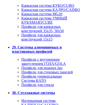
Каркасная система КУБО/CUBO
Каркасная система КАДРО/CADRO
Каркасная система MG20
Каркасная система УМНЫЙ
КУБ/SMARTCUBE
Профили для каркасных
конструкций 35x35, 50x50
Профили для каркасных
конструкций 15х15
29. Системы алюминиевых и
пластиковых профилей
Профили с внутренним
закруглением ГОЛА/GOLA
Профили для нижних баз
Профили для стеновых панелей
Профили универсальные
Система КАТО
Профили для стекла
30. Стеллажные системы
Интерьерная система
КАЛИПСО/CALYPSO