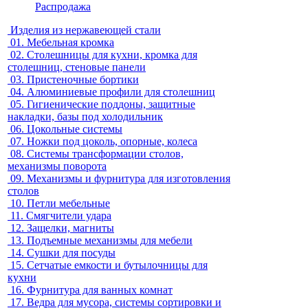
Распродажа
Изделия из нержавеющей стали
01.
Мебельная кромка
02.
Столешницы для кухни, кромка для
столешниц, стеновые панели
03.
Пристеночные бортики
04.
Алюминиевые профили для столешниц
05.
Гигиенические поддоны, защитные
накладки, базы под холодильник
06.
Цокольные системы
07.
Ножки под цоколь, опорные, колеса
08.
Системы трансформации столов,
механизмы поворота
09.
Механизмы и фурнитура для изготовления
столов
10.
Петли мебельные
11.
Смягчители удара
12.
Защелки, магниты
13.
Подъемные механизмы для мебели
14.
Сушки для посуды
15.
Сетчатые емкости и бутылочницы для
кухни
16.
Фурнитура для ванных комнат
17.
Ведра для мусора, системы сортировки и