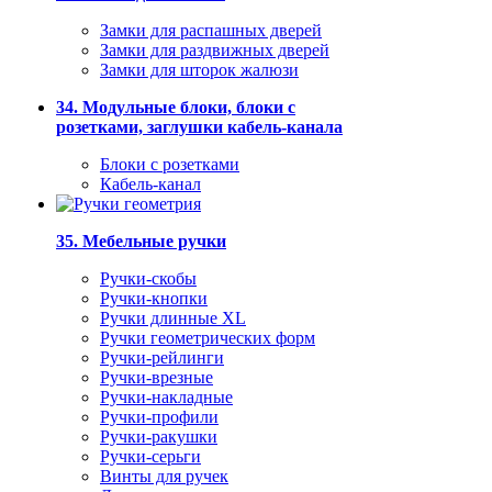
Замки для распашных дверей
Замки для раздвижных дверей
Замки для шторок жалюзи
34. Модульные блоки, блоки с
розетками, заглушки кабель-канала
Блоки с розетками
Кабель-канал
35. Мебельные ручки
Ручки-скобы
Ручки-кнопки
Ручки длинные XL
Ручки геометрических форм
Ручки-рейлинги
Ручки-врезные
Ручки-накладные
Ручки-профили
Ручки-ракушки
Ручки-серьги
Винты для ручек