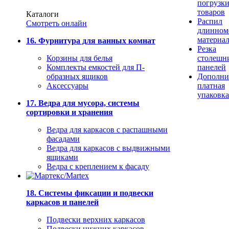
погрузк
товаров
Каталоги
Распил
Смотреть онлайн
длинном
материа
16. Фурнитура для ванных комнат
Резка
Корзины для белья
столешн
Комплекты емкостей для П-
панелей
образных ящиков
Дополни
Аксессуары
платная
упаковка
17. Ведра для мусора, системы
сортировки и хранения
Ведра для каркасов с распашными
фасадами
Ведра для каркасов с выдвижными
ящиками
Ведра с креплением к фасаду
18. Системы фиксации и подвески
каркасов и панелей
Подвески верхних каркасов
Подвески нижних каркасов