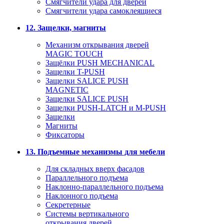
Смягчители удара для дверей
Cмягчители удара самоклеящиеся
12. Защелки, магниты
Механизм открывания дверей
MAGIC TOUCH
Защёлки PUSH MECHANICAL
Защелки T-PUSH
Защелки SALICE PUSH
MAGNETIC
Защелки SALICE PUSH
Защелки PUSH-LATCH и M-PUSH
Защелки
Магниты
Фиксаторы
13. Подъемные механизмы для мебели
Для складных вверх фасадов
Параллельного подъема
Наклонно-параллельного подъема
Наклонного подъема
Секретерные
Системы вертикального
открывания дверей