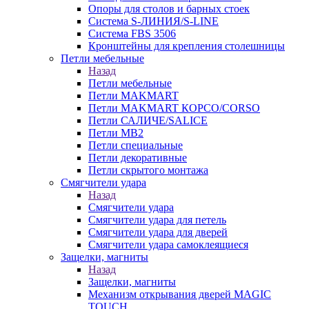
Опоры для столов и барных стоек
Система S-ЛИНИЯ/S-LINE
Система FBS 3506
Кронштейны для крепления столешницы
Петли мебельные
Назад
Петли мебельные
Петли MAKMART
Петли MAKMART КОРСО/CORSO
Петли САЛИЧЕ/SALICE
Петли MB2
Петли специальные
Петли декоративные
Петли скрытого монтажа
Смягчители удара
Назад
Смягчители удара
Смягчители удара для петель
Смягчители удара для дверей
Cмягчители удара самоклеящиеся
Защелки, магниты
Назад
Защелки, магниты
Механизм открывания дверей MAGIC
TOUCH