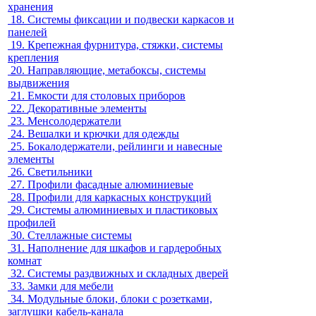
хранения
18.
Системы фиксации и подвески каркасов и
панелей
19.
Крепежная фурнитура, стяжки, системы
крепления
20.
Направляющие, метабоксы, системы
выдвижения
21.
Емкости для столовых приборов
22.
Декоративные элементы
23.
Менсолодержатели
24.
Вешалки и крючки для одежды
25.
Бокалодержатели, рейлинги и навесные
элементы
26.
Светильники
27.
Профили фасадные алюминиевые
28.
Профили для каркасных конструкций
29.
Системы алюминиевых и пластиковых
профилей
30.
Стеллажные системы
31.
Наполнение для шкафов и гардеробных
комнат
32.
Системы раздвижных и складных дверей
33.
Замки для мебели
34.
Модульные блоки, блоки с розетками,
заглушки кабель-канала