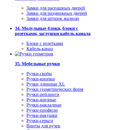
Замки для распашных дверей
Замки для раздвижных дверей
Замки для шторок жалюзи
34. Модульные блоки, блоки с
розетками, заглушки кабель-канала
Блоки с розетками
Кабель-канал
35. Мебельные ручки
Ручки-скобы
Ручки-кнопки
Ручки длинные XL
Ручки геометрических форм
Ручки-рейлинги
Ручки-врезные
Ручки-накладные
Ручки-профили
Ручки-ракушки
Ручки-серьги
Винты для ручек