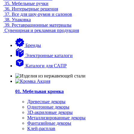
35.
Мебельные ручки
36.
Интерьерные решения
37.
Все для шоу-румов и салонов
38.
Упаковка
39.
Реставрационные материалы
Сувенирная и рекламная продукция
Бренды
Электронные каталоги
Каталоги для САПР
01. Мебельная кромка
Древесные декоры
Однотонные декоры
3D-акриловые декоры
Металлизированные декоры
Фантазийные декоры
Клей-расплав