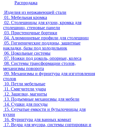
Распродажа
Изделия из нержавеющей стали
01.
Мебельная кромка
02.
Столешницы для кухни, кромка для
столешниц, стеновые панели
03.
Пристеночные бортики
04.
Алюминиевые профили для столешниц
05.
Гигиенические поддоны, защитные
накладки, базы под холодильник
06.
Цокольные системы
07.
Ножки под цоколь, опорные, колеса
08.
Системы трансформации столов,
механизмы поворота
09.
Механизмы и фурнитура для изготовления
столов
10.
Петли мебельные
11.
Смягчители удара
12.
Защелки, магниты
13.
Подъемные механизмы для мебели
14.
Сушки для посуды
15.
Сетчатые емкости и бутылочницы для
кухни
16.
Фурнитура для ванных комнат
17.
Ведра для мусора, системы сортировки и