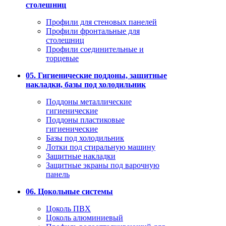
столешниц
Профили для стеновых панелей
Профили фронтальные для
столешниц
Профили соединительные и
торцевые
05. Гигиенические поддоны, защитные
накладки, базы под холодильник
Поддоны металлические
гигиенические
Поддоны пластиковые
гигиенические
Базы под холодильник
Лотки под стиральную машину
Защитные накладки
Защитные экраны под варочную
панель
06. Цокольные системы
Цоколь ПВХ
Цоколь алюминиевый