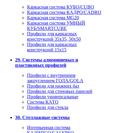
Каркасная система КУБО/CUBO
Каркасная система КАДРО/CADRO
Каркасная система MG20
Каркасная система УМНЫЙ
КУБ/SMARTCUBE
Профили для каркасных
конструкций 35x35, 50x50
Профили для каркасных
конструкций 15х15
29. Системы алюминиевых и
пластиковых профилей
Профили с внутренним
закруглением ГОЛА/GOLA
Профили для нижних баз
Профили для стеновых панелей
Профили универсальные
Система КАТО
Профили для стекла
30. Стеллажные системы
Интерьерная система
КАЛИПСО/CALYPSO