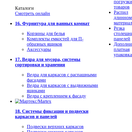
погрузк
товаров
Каталоги
Распил
Смотреть онлайн
длинном
материа
16. Фурнитура для ванных комнат
Резка
Корзины для белья
столешн
Комплекты емкостей для П-
панелей
образных ящиков
Дополни
Аксессуары
платная
упаковка
17. Ведра для мусора, системы
сортировки и хранения
Ведра для каркасов с распашными
фасадами
Ведра для каркасов с выдвижными
ящиками
Ведра с креплением к фасаду
18. Системы фиксации и подвески
каркасов и панелей
Подвески верхних каркасов
Подвески нижних каркасов