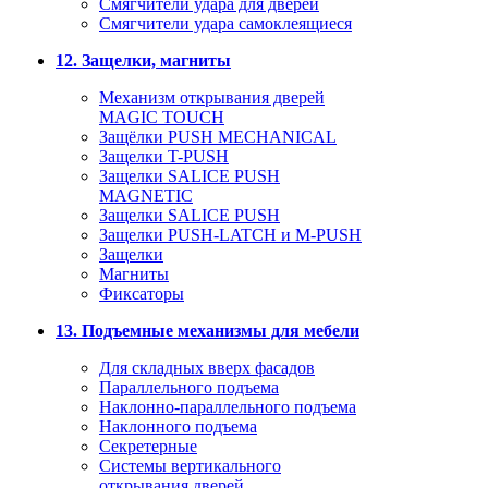
Смягчители удара для дверей
Cмягчители удара самоклеящиеся
12. Защелки, магниты
Механизм открывания дверей
MAGIC TOUCH
Защёлки PUSH MECHANICAL
Защелки T-PUSH
Защелки SALICE PUSH
MAGNETIC
Защелки SALICE PUSH
Защелки PUSH-LATCH и M-PUSH
Защелки
Магниты
Фиксаторы
13. Подъемные механизмы для мебели
Для складных вверх фасадов
Параллельного подъема
Наклонно-параллельного подъема
Наклонного подъема
Секретерные
Системы вертикального
открывания дверей