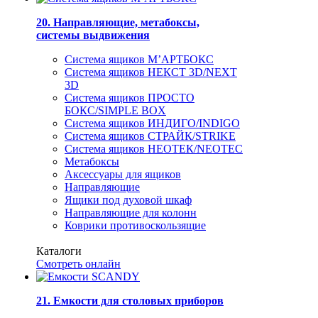
20. Направляющие, метабоксы,
системы выдвижения
Система ящиков М’АРТБОКС
Система ящиков НЕКСТ 3D/NEXT
3D
Система ящиков ПРОСТО
БОКС/SIMPLE BOX
Система ящиков ИНДИГО/INDIGO
Система ящиков СТРАЙК/STRIKE
Система ящиков НЕОТЕК/NEOTEC
Метабоксы
Аксессуары для ящиков
Направляющие
Ящики под духовой шкаф
Направляющие для колонн
Коврики противоскользящие
Каталоги
Смотреть онлайн
21. Емкости для столовых приборов