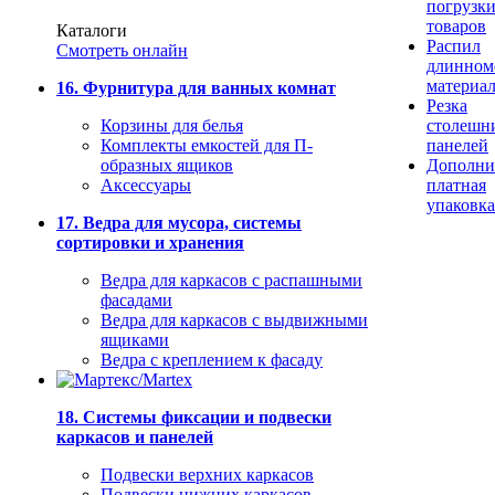
погрузк
товаров
Каталоги
Распил
Смотреть онлайн
длинном
материа
16. Фурнитура для ванных комнат
Резка
Корзины для белья
столешн
Комплекты емкостей для П-
панелей
образных ящиков
Дополни
Аксессуары
платная
упаковка
17. Ведра для мусора, системы
сортировки и хранения
Ведра для каркасов с распашными
фасадами
Ведра для каркасов с выдвижными
ящиками
Ведра с креплением к фасаду
18. Системы фиксации и подвески
каркасов и панелей
Подвески верхних каркасов
Подвески нижних каркасов