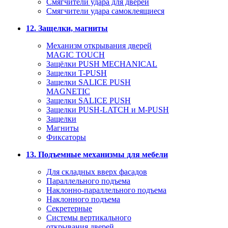
Смягчители удара для дверей
Cмягчители удара самоклеящиеся
12. Защелки, магниты
Механизм открывания дверей
MAGIC TOUCH
Защёлки PUSH MECHANICAL
Защелки T-PUSH
Защелки SALICE PUSH
MAGNETIC
Защелки SALICE PUSH
Защелки PUSH-LATCH и M-PUSH
Защелки
Магниты
Фиксаторы
13. Подъемные механизмы для мебели
Для складных вверх фасадов
Параллельного подъема
Наклонно-параллельного подъема
Наклонного подъема
Секретерные
Системы вертикального
открывания дверей