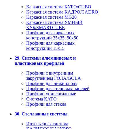
Каркасная система КУБО/CUBO
Каркасная система КАДРО/CADRO
Каркасная система MG20
Каркасная система УМНЫЙ
КУБ/SMARTCUBE
Профили для каркасных
конструкций 35x35, 50x50
Профили для каркасных
конструкций 15х15
29. Системы алюминиевых и
пластиковых профилей
Профили с внутренним
закруглением ГОЛА/GOLA
Профили для нижних баз
Профили для стеновых панелей
Профили универсальные
Система КАТО
Профили для стекла
30. Стеллажные системы
Интерьерная система
КАЛИПСО/CALYPSO