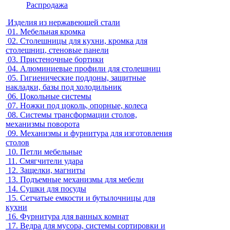
Распродажа
Изделия из нержавеющей стали
01.
Мебельная кромка
02.
Столешницы для кухни, кромка для
столешниц, стеновые панели
03.
Пристеночные бортики
04.
Алюминиевые профили для столешниц
05.
Гигиенические поддоны, защитные
накладки, базы под холодильник
06.
Цокольные системы
07.
Ножки под цоколь, опорные, колеса
08.
Системы трансформации столов,
механизмы поворота
09.
Механизмы и фурнитура для изготовления
столов
10.
Петли мебельные
11.
Смягчители удара
12.
Защелки, магниты
13.
Подъемные механизмы для мебели
14.
Сушки для посуды
15.
Сетчатые емкости и бутылочницы для
кухни
16.
Фурнитура для ванных комнат
17.
Ведра для мусора, системы сортировки и