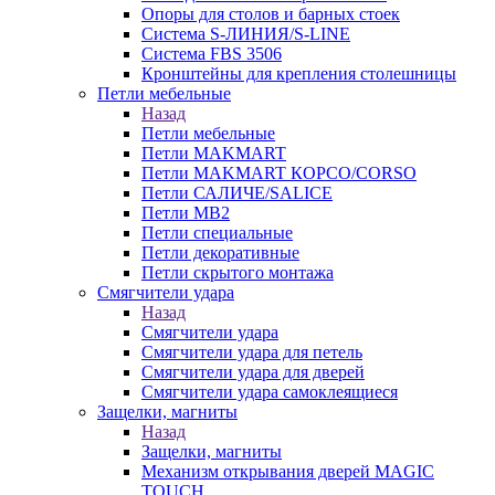
Опоры для столов и барных стоек
Система S-ЛИНИЯ/S-LINE
Система FBS 3506
Кронштейны для крепления столешницы
Петли мебельные
Назад
Петли мебельные
Петли MAKMART
Петли MAKMART КОРСО/CORSO
Петли САЛИЧЕ/SALICE
Петли MB2
Петли специальные
Петли декоративные
Петли скрытого монтажа
Смягчители удара
Назад
Смягчители удара
Смягчители удара для петель
Смягчители удара для дверей
Cмягчители удара самоклеящиеся
Защелки, магниты
Назад
Защелки, магниты
Механизм открывания дверей MAGIC
TOUCH