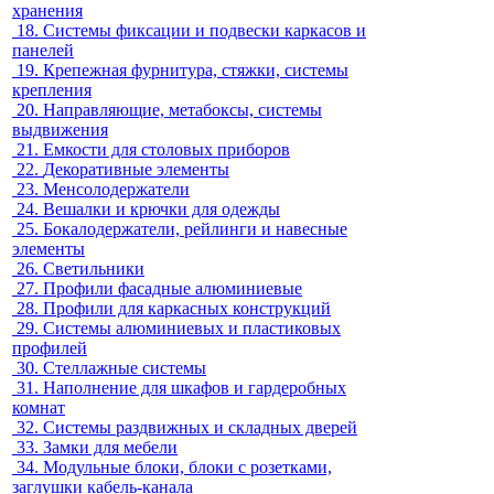
хранения
18.
Системы фиксации и подвески каркасов и
панелей
19.
Крепежная фурнитура, стяжки, системы
крепления
20.
Направляющие, метабоксы, системы
выдвижения
21.
Емкости для столовых приборов
22.
Декоративные элементы
23.
Менсолодержатели
24.
Вешалки и крючки для одежды
25.
Бокалодержатели, рейлинги и навесные
элементы
26.
Светильники
27.
Профили фасадные алюминиевые
28.
Профили для каркасных конструкций
29.
Системы алюминиевых и пластиковых
профилей
30.
Стеллажные системы
31.
Наполнение для шкафов и гардеробных
комнат
32.
Системы раздвижных и складных дверей
33.
Замки для мебели
34.
Модульные блоки, блоки с розетками,
заглушки кабель-канала