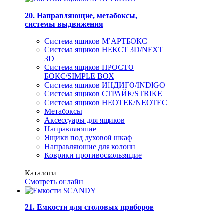
20. Направляющие, метабоксы,
системы выдвижения
Система ящиков М’АРТБОКС
Система ящиков НЕКСТ 3D/NEXT
3D
Система ящиков ПРОСТО
БОКС/SIMPLE BOX
Система ящиков ИНДИГО/INDIGO
Система ящиков СТРАЙК/STRIKE
Система ящиков НЕОТЕК/NEOTEC
Метабоксы
Аксессуары для ящиков
Направляющие
Ящики под духовой шкаф
Направляющие для колонн
Коврики противоскользящие
Каталоги
Смотреть онлайн
21. Емкости для столовых приборов