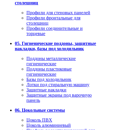
столешниц
Профили для стеновых панелей
Профили фронтальные для
столешниц
Профили соединительные и
торцевые
05. Гигиенические поддоны, защитные
накладки, базы под холодильник
Поддоны металлические
гигиенические
Поддоны пластиковые
гигиенические
Базы под холодильник
Лотки под стиральную машину
Защитные накладки
Защитные экраны под варочную
панель
06. Цокольные системы
Цоколь ПВХ
Цоколь алюминиевый