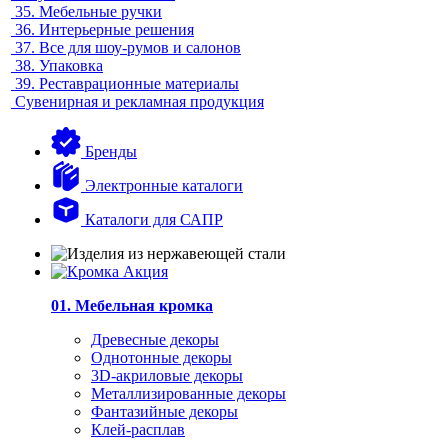
35.
Мебельные ручки
36.
Интерьерные решения
37.
Все для шоу-румов и салонов
38.
Упаковка
39.
Реставрационные материалы
Сувенирная и рекламная продукция
Бренды
Электронные каталоги
Каталоги для САПР
01. Мебельная кромка
Древесные декоры
Однотонные декоры
3D-акриловые декоры
Металлизированные декоры
Фантазийные декоры
Клей-расплав