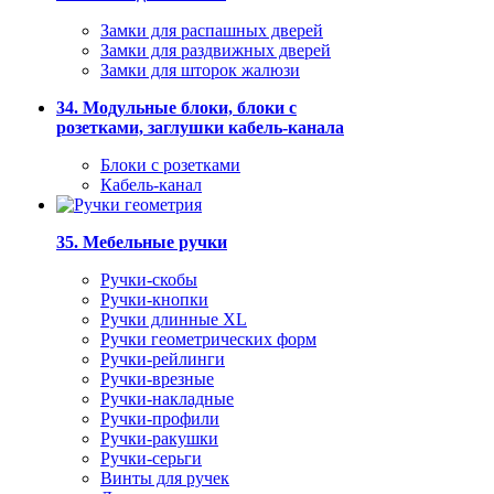
Замки для распашных дверей
Замки для раздвижных дверей
Замки для шторок жалюзи
34. Модульные блоки, блоки с
розетками, заглушки кабель-канала
Блоки с розетками
Кабель-канал
35. Мебельные ручки
Ручки-скобы
Ручки-кнопки
Ручки длинные XL
Ручки геометрических форм
Ручки-рейлинги
Ручки-врезные
Ручки-накладные
Ручки-профили
Ручки-ракушки
Ручки-серьги
Винты для ручек