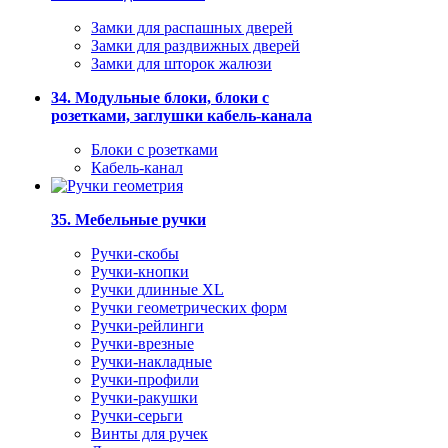
Замки для распашных дверей
Замки для раздвижных дверей
Замки для шторок жалюзи
34. Модульные блоки, блоки с
розетками, заглушки кабель-канала
Блоки с розетками
Кабель-канал
35. Мебельные ручки
Ручки-скобы
Ручки-кнопки
Ручки длинные XL
Ручки геометрических форм
Ручки-рейлинги
Ручки-врезные
Ручки-накладные
Ручки-профили
Ручки-ракушки
Ручки-серьги
Винты для ручек