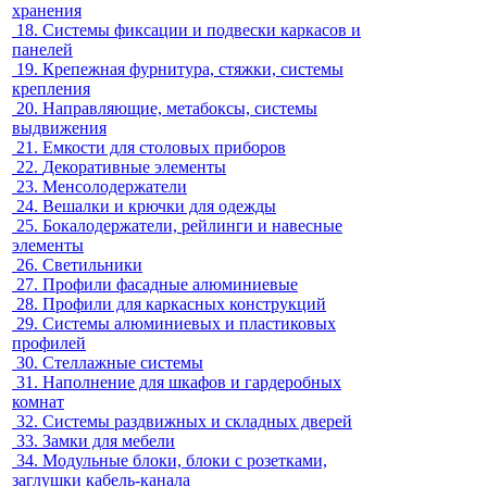
хранения
18.
Системы фиксации и подвески каркасов и
панелей
19.
Крепежная фурнитура, стяжки, системы
крепления
20.
Направляющие, метабоксы, системы
выдвижения
21.
Емкости для столовых приборов
22.
Декоративные элементы
23.
Менсолодержатели
24.
Вешалки и крючки для одежды
25.
Бокалодержатели, рейлинги и навесные
элементы
26.
Светильники
27.
Профили фасадные алюминиевые
28.
Профили для каркасных конструкций
29.
Системы алюминиевых и пластиковых
профилей
30.
Стеллажные системы
31.
Наполнение для шкафов и гардеробных
комнат
32.
Системы раздвижных и складных дверей
33.
Замки для мебели
34.
Модульные блоки, блоки с розетками,
заглушки кабель-канала