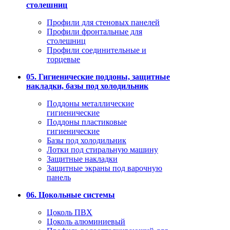
столешниц
Профили для стеновых панелей
Профили фронтальные для
столешниц
Профили соединительные и
торцевые
05. Гигиенические поддоны, защитные
накладки, базы под холодильник
Поддоны металлические
гигиенические
Поддоны пластиковые
гигиенические
Базы под холодильник
Лотки под стиральную машину
Защитные накладки
Защитные экраны под варочную
панель
06. Цокольные системы
Цоколь ПВХ
Цоколь алюминиевый