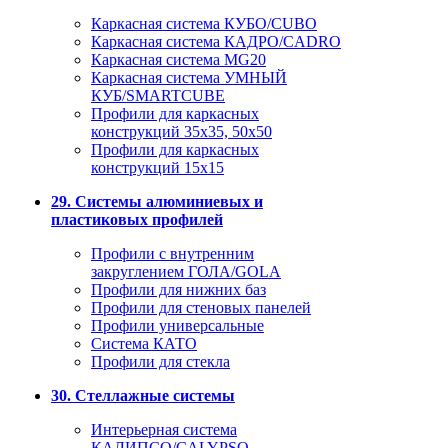
Каркасная система КУБО/CUBO
Каркасная система КАДРО/CADRO
Каркасная система MG20
Каркасная система УМНЫЙ
КУБ/SMARTCUBE
Профили для каркасных
конструкций 35x35, 50x50
Профили для каркасных
конструкций 15х15
29. Системы алюминиевых и
пластиковых профилей
Профили с внутренним
закруглением ГОЛА/GOLA
Профили для нижних баз
Профили для стеновых панелей
Профили универсальные
Система КАТО
Профили для стекла
30. Стеллажные системы
Интерьерная система
КАЛИПСО/CALYPSO