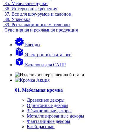
35.
Мебельные ручки
36.
Интерьерные решения
37.
Все для шоу-румов и салонов
38.
Упаковка
39.
Реставрационные материалы
Сувенирная и рекламная продукция
Бренды
Электронные каталоги
Каталоги для САПР
01. Мебельная кромка
Древесные декоры
Однотонные декоры
3D-акриловые декоры
Металлизированные декоры
Фантазийные декоры
Клей-расплав