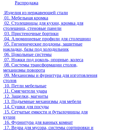
Распродажа
Изделия из нержавеющей стали
01.
Мебельная кромка
02.
Столешницы для кухни, кромка для
столешниц, стеновые панели
03.
Пристеночные бортики
04.
Алюминиевые профили для столешниц
05.
Гигиенические поддоны, защитные
накладки, базы под холодильник
06.
Цокольные системы
07.
Ножки под цоколь, опорные, колеса
08.
Системы трансформации столов,
механизмы поворота
09.
Механизмы и фурнитура для изготовления
столов
10.
Петли мебельные
11.
Смягчители удара
12.
Защелки, магниты
13.
Подъемные механизмы для мебели
14.
Сушки для посуды
15.
Сетчатые емкости и бутылочницы для
кухни
16.
Фурнитура для ванных комнат
17.
Ведра для мусора, системы сортировки и