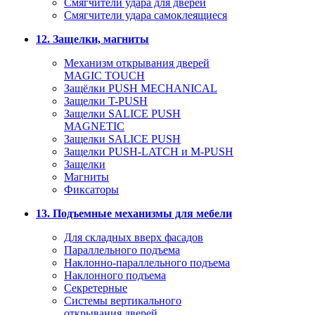
Смягчители удара для дверей
Cмягчители удара самоклеящиеся
12. Защелки, магниты
Механизм открывания дверей
MAGIC TOUCH
Защёлки PUSH MECHANICAL
Защелки T-PUSH
Защелки SALICE PUSH
MAGNETIC
Защелки SALICE PUSH
Защелки PUSH-LATCH и M-PUSH
Защелки
Магниты
Фиксаторы
13. Подъемные механизмы для мебели
Для складных вверх фасадов
Параллельного подъема
Наклонно-параллельного подъема
Наклонного подъема
Секретерные
Системы вертикального
открывания дверей