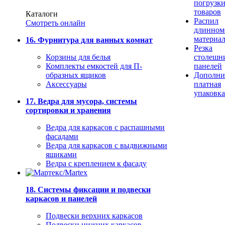
погрузк
товаров
Каталоги
Распил
Смотреть онлайн
длинном
материа
16. Фурнитура для ванных комнат
Резка
Корзины для белья
столешн
Комплекты емкостей для П-
панелей
образных ящиков
Дополни
Аксессуары
платная
упаковка
17. Ведра для мусора, системы
сортировки и хранения
Ведра для каркасов с распашными
фасадами
Ведра для каркасов с выдвижными
ящиками
Ведра с креплением к фасаду
18. Системы фиксации и подвески
каркасов и панелей
Подвески верхних каркасов
Подвески нижних каркасов