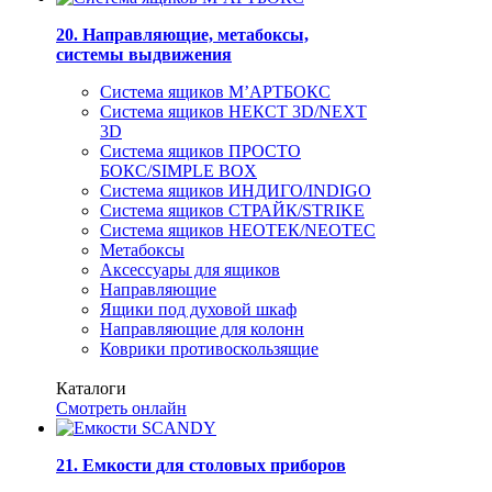
20. Направляющие, метабоксы,
системы выдвижения
Система ящиков М’АРТБОКС
Система ящиков НЕКСТ 3D/NEXT
3D
Система ящиков ПРОСТО
БОКС/SIMPLE BOX
Система ящиков ИНДИГО/INDIGO
Система ящиков СТРАЙК/STRIKE
Система ящиков НЕОТЕК/NEOTEC
Метабоксы
Аксессуары для ящиков
Направляющие
Ящики под духовой шкаф
Направляющие для колонн
Коврики противоскользящие
Каталоги
Смотреть онлайн
21. Емкости для столовых приборов