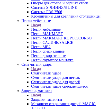
Опоры для столов и барных стоек
Система S-ЛИНИЯ/S-LINE
Система FBS 3506
Кронштейны для крепления столешницы
Петли мебельные
Назад
Петли мебельные
Петли MAKMART
Петли MAKMART КОРСО/CORSO
Петли САЛИЧЕ/SALICE
Петли MB2
Петли специальные
Петли декоративные
Петли скрытого монтажа
Смягчители удара
Назад
Смягчители удара
Смягчители удара для петель
Смягчители удара для дверей
Cмягчители удара самоклеящиеся
Защелки, магниты
Назад
Защелки, магниты
Механизм открывания дверей MAGIC
TOUCH