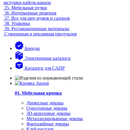
заглушки кабель-канала
35.
Мебельные ручки
36.
Интерьерные решения
37.
Все для шоу-румов и салонов
38.
Упаковка
39.
Реставрационные материалы
Сувенирная и рекламная продукция
Бренды
Электронные каталоги
Каталоги для САПР
01. Мебельная кромка
Древесные декоры
Однотонные декоры
3D-акриловые декоры
Металлизированные декоры
Фантазийные декоры
Клей-расплав