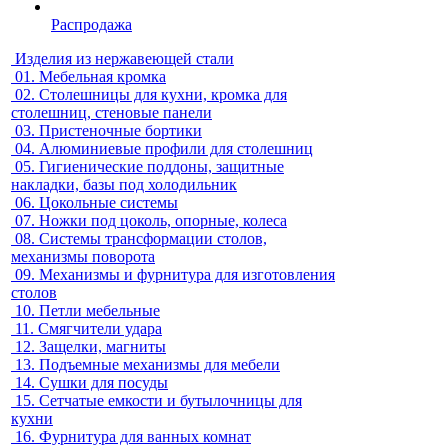
Распродажа
Изделия из нержавеющей стали
01.
Мебельная кромка
02.
Столешницы для кухни, кромка для
столешниц, стеновые панели
03.
Пристеночные бортики
04.
Алюминиевые профили для столешниц
05.
Гигиенические поддоны, защитные
накладки, базы под холодильник
06.
Цокольные системы
07.
Ножки под цоколь, опорные, колеса
08.
Системы трансформации столов,
механизмы поворота
09.
Механизмы и фурнитура для изготовления
столов
10.
Петли мебельные
11.
Смягчители удара
12.
Защелки, магниты
13.
Подъемные механизмы для мебели
14.
Сушки для посуды
15.
Сетчатые емкости и бутылочницы для
кухни
16.
Фурнитура для ванных комнат