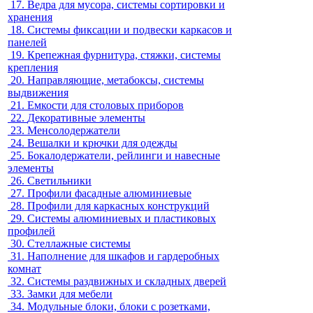
17.
Ведра для мусора, системы сортировки и
хранения
18.
Системы фиксации и подвески каркасов и
панелей
19.
Крепежная фурнитура, стяжки, системы
крепления
20.
Направляющие, метабоксы, системы
выдвижения
21.
Емкости для столовых приборов
22.
Декоративные элементы
23.
Менсолодержатели
24.
Вешалки и крючки для одежды
25.
Бокалодержатели, рейлинги и навесные
элементы
26.
Светильники
27.
Профили фасадные алюминиевые
28.
Профили для каркасных конструкций
29.
Системы алюминиевых и пластиковых
профилей
30.
Стеллажные системы
31.
Наполнение для шкафов и гардеробных
комнат
32.
Системы раздвижных и складных дверей
33.
Замки для мебели
34.
Модульные блоки, блоки с розетками,