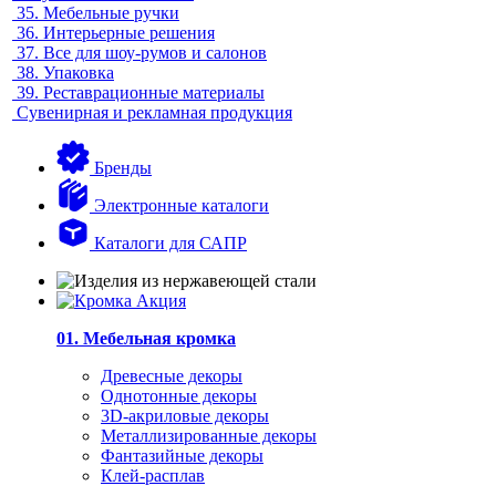
35.
Мебельные ручки
36.
Интерьерные решения
37.
Все для шоу-румов и салонов
38.
Упаковка
39.
Реставрационные материалы
Сувенирная и рекламная продукция
Бренды
Электронные каталоги
Каталоги для САПР
01. Мебельная кромка
Древесные декоры
Однотонные декоры
3D-акриловые декоры
Металлизированные декоры
Фантазийные декоры
Клей-расплав