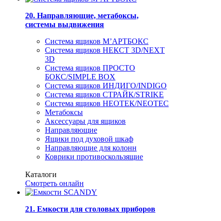
20. Направляющие, метабоксы,
системы выдвижения
Система ящиков М’АРТБОКС
Система ящиков НЕКСТ 3D/NEXT
3D
Система ящиков ПРОСТО
БОКС/SIMPLE BOX
Система ящиков ИНДИГО/INDIGO
Система ящиков СТРАЙК/STRIKE
Система ящиков НЕОТЕК/NEOTEC
Метабоксы
Аксессуары для ящиков
Направляющие
Ящики под духовой шкаф
Направляющие для колонн
Коврики противоскользящие
Каталоги
Смотреть онлайн
21. Емкости для столовых приборов