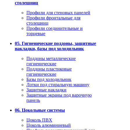
столешниц
Профили для стеновых панелей
Профили фронтальные для
столешниц
Профили соединительные и
торцевые
05. Гигиенические поддоны, защитные
накладки, базы под холодильник
Поддоны металлические
гигиенические
Поддоны пластиковые
гигиенические
Базы под холодильник
Лотки под стиральную машину
Защитные накладки
Защитные экраны под варочную
панель
06. Цокольные системы
Цоколь ПВХ
Цоколь алюминиевый