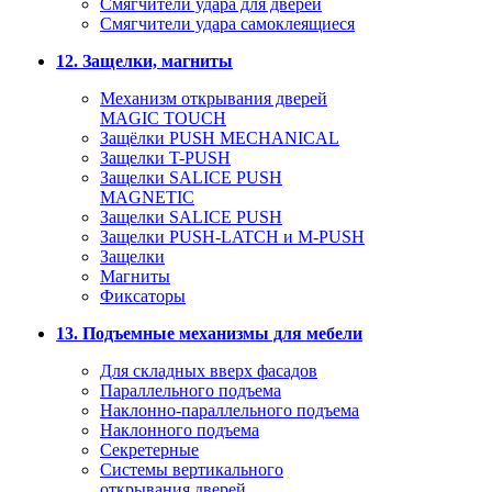
Смягчители удара для дверей
Cмягчители удара самоклеящиеся
12. Защелки, магниты
Механизм открывания дверей
MAGIC TOUCH
Защёлки PUSH MECHANICAL
Защелки T-PUSH
Защелки SALICE PUSH
MAGNETIC
Защелки SALICE PUSH
Защелки PUSH-LATCH и M-PUSH
Защелки
Магниты
Фиксаторы
13. Подъемные механизмы для мебели
Для складных вверх фасадов
Параллельного подъема
Наклонно-параллельного подъема
Наклонного подъема
Секретерные
Системы вертикального
открывания дверей