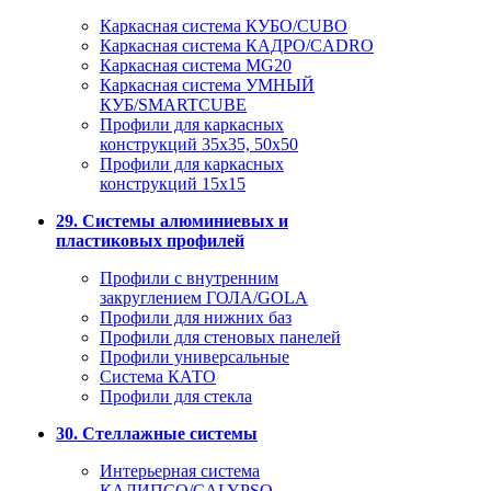
Каркасная система КУБО/CUBO
Каркасная система КАДРО/CADRO
Каркасная система MG20
Каркасная система УМНЫЙ
КУБ/SMARTCUBE
Профили для каркасных
конструкций 35x35, 50x50
Профили для каркасных
конструкций 15х15
29. Системы алюминиевых и
пластиковых профилей
Профили с внутренним
закруглением ГОЛА/GOLA
Профили для нижних баз
Профили для стеновых панелей
Профили универсальные
Система КАТО
Профили для стекла
30. Стеллажные системы
Интерьерная система
КАЛИПСО/CALYPSO