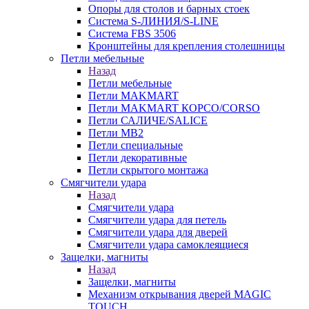
Опоры для столов и барных стоек
Система S-ЛИНИЯ/S-LINE
Система FBS 3506
Кронштейны для крепления столешницы
Петли мебельные
Назад
Петли мебельные
Петли MAKMART
Петли MAKMART КОРСО/CORSO
Петли САЛИЧЕ/SALICE
Петли MB2
Петли специальные
Петли декоративные
Петли скрытого монтажа
Смягчители удара
Назад
Смягчители удара
Смягчители удара для петель
Смягчители удара для дверей
Cмягчители удара самоклеящиеся
Защелки, магниты
Назад
Защелки, магниты
Механизм открывания дверей MAGIC
TOUCH