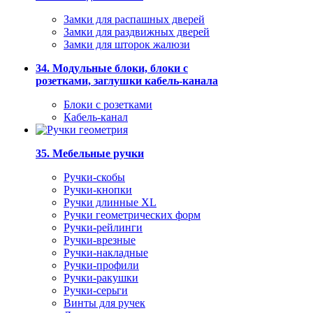
Замки для распашных дверей
Замки для раздвижных дверей
Замки для шторок жалюзи
34. Модульные блоки, блоки с
розетками, заглушки кабель-канала
Блоки с розетками
Кабель-канал
35. Мебельные ручки
Ручки-скобы
Ручки-кнопки
Ручки длинные XL
Ручки геометрических форм
Ручки-рейлинги
Ручки-врезные
Ручки-накладные
Ручки-профили
Ручки-ракушки
Ручки-серьги
Винты для ручек