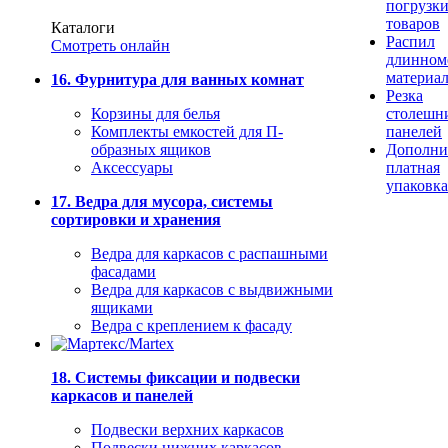
погрузк
товаров
Каталоги
Распил
Смотреть онлайн
длинном
материа
16. Фурнитура для ванных комнат
Резка
Корзины для белья
столешн
Комплекты емкостей для П-
панелей
образных ящиков
Дополни
Аксессуары
платная
упаковка
17. Ведра для мусора, системы
сортировки и хранения
Ведра для каркасов с распашными
фасадами
Ведра для каркасов с выдвижными
ящиками
Ведра с креплением к фасаду
18. Системы фиксации и подвески
каркасов и панелей
Подвески верхних каркасов
Подвески нижних каркасов