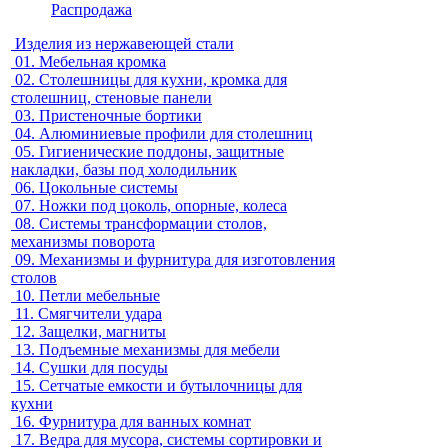
Распродажа
Изделия из нержавеющей стали
01.
Мебельная кромка
02.
Столешницы для кухни, кромка для
столешниц, стеновые панели
03.
Пристеночные бортики
04.
Алюминиевые профили для столешниц
05.
Гигиенические поддоны, защитные
накладки, базы под холодильник
06.
Цокольные системы
07.
Ножки под цоколь, опорные, колеса
08.
Системы трансформации столов,
механизмы поворота
09.
Механизмы и фурнитура для изготовления
столов
10.
Петли мебельные
11.
Смягчители удара
12.
Защелки, магниты
13.
Подъемные механизмы для мебели
14.
Сушки для посуды
15.
Сетчатые емкости и бутылочницы для
кухни
16.
Фурнитура для ванных комнат
17.
Ведра для мусора, системы сортировки и