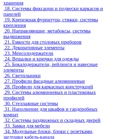
хранения
18.
Системы фиксации и подвески каркасов и
панелей
19.
Крепежная фурнитура, стяжки, системы
крепления
20.
Направляющие, метабоксы, системы
выдвижения
21.
Емкости для столовых приборов
22.
Декоративные элементы
23.
Менсолодержатели
24.
Вешалки и крючки для одежды
25.
Бокалодержатели, рейлинги и навесные
элементы
26.
Светильники
27.
Профили фасадные алюминиевые
28.
Профили для каркасных конструкций
29.
Системы алюминиевых и пластиковых
профилей
30.
Стеллажные системы
31.
Наполнение для шкафов и гардеробных
комнат
32.
Системы раздвижных и складных дверей
33.
Замки для мебели
34.
Модульные блоки, блоки с розетками,
заглушки кабель-канала