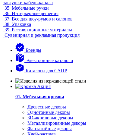
заглушки кабель-канала
35.
Мебельные ручки
36.
Интерьерные решения
37.
Все для шоу-румов и салонов
38.
Упаковка
39.
Реставрационные материалы
Сувенирная и рекламная продукция
Бренды
Электронные каталоги
Каталоги для САПР
01. Мебельная кромка
Древесные декоры
Однотонные декоры
3D-акриловые декоры
Металлизированные декоры
Фантазийные декоры
Клей-расплав