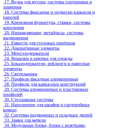
17.
Ведра для мусора, системы сортировки и
хранения
18.
Системы фиксации и подвески каркасов и
панелей
19.
Крепежная фурнитура, стяжки, системы
крепления
20.
Направляющие, метабоксы, системы
выдвижения
21.
Емкости для столовых приборов
22.
Декоративные элементы
23.
Менсолодержатели
24.
Вешалки и крючки для одежды
25.
Бокалодержатели, рейлинги и навесные
элементы
26.
Светильники
27.
Профили фасадные алюминиевые
28.
Профили для каркасных конструкций
29.
Системы алюминиевых и пластиковых
профилей
30.
Стеллажные системы
31.
Наполнение для шкафов и гардеробных
комнат
32.
Системы раздвижных и складных дверей
33.
Замки для мебели
34.
Модульные блоки, блоки с розетками,