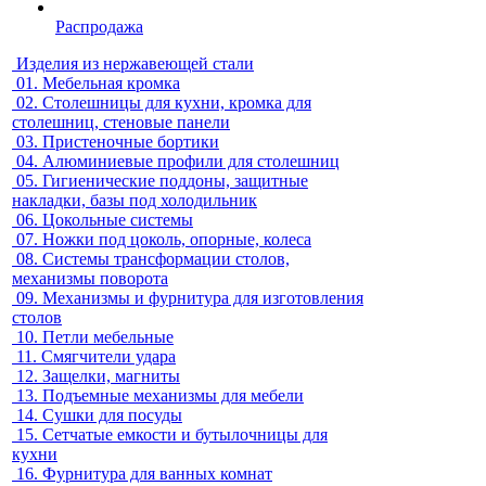
Распродажа
Изделия из нержавеющей стали
01.
Мебельная кромка
02.
Столешницы для кухни, кромка для
столешниц, стеновые панели
03.
Пристеночные бортики
04.
Алюминиевые профили для столешниц
05.
Гигиенические поддоны, защитные
накладки, базы под холодильник
06.
Цокольные системы
07.
Ножки под цоколь, опорные, колеса
08.
Системы трансформации столов,
механизмы поворота
09.
Механизмы и фурнитура для изготовления
столов
10.
Петли мебельные
11.
Смягчители удара
12.
Защелки, магниты
13.
Подъемные механизмы для мебели
14.
Сушки для посуды
15.
Сетчатые емкости и бутылочницы для
кухни
16.
Фурнитура для ванных комнат