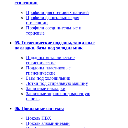
столешниц
Профили для стеновых панелей
Профили фронтальные для
столешниц
Профили соединительные и
торцевые
05. Гигиенические поддоны, защитные
накладки, базы под холодильник
Поддоны металлические
гигиенические
Поддоны пластиковые
гигиенические
Базы под холодильник
Лотки под стиральную машину
Защитные накладки
Защитные экраны под варочную
панель
06. Цокольные системы
Цоколь ПВХ
Цоколь алюминиевый