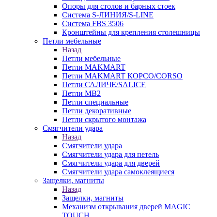
Опоры для столов и барных стоек
Система S-ЛИНИЯ/S-LINE
Система FBS 3506
Кронштейны для крепления столешницы
Петли мебельные
Назад
Петли мебельные
Петли MAKMART
Петли MAKMART КОРСО/CORSO
Петли САЛИЧЕ/SALICE
Петли MB2
Петли специальные
Петли декоративные
Петли скрытого монтажа
Смягчители удара
Назад
Смягчители удара
Смягчители удара для петель
Смягчители удара для дверей
Cмягчители удара самоклеящиеся
Защелки, магниты
Назад
Защелки, магниты
Механизм открывания дверей MAGIC
TOUCH