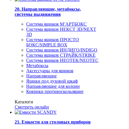
20. Направляющие, метабоксы,
системы выдвижения
Система ящиков М’АРТБОКС
Система ящиков НЕКСТ 3D/NEXT
3D
Система ящиков ПРОСТО
БОКС/SIMPLE BOX
Система ящиков ИНДИГО/INDIGO
Система ящиков СТРАЙК/STRIKE
Система ящиков НЕОТЕК/NEOTEC
Метабоксы
Аксессуары для ящиков
Направляющие
Ящики под духовой шкаф
Направляющие для колонн
Коврики противоскользящие
Каталоги
Смотреть онлайн
21. Емкости для столовых приборов