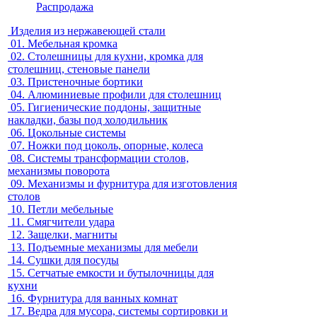
Распродажа
Изделия из нержавеющей стали
01.
Мебельная кромка
02.
Столешницы для кухни, кромка для
столешниц, стеновые панели
03.
Пристеночные бортики
04.
Алюминиевые профили для столешниц
05.
Гигиенические поддоны, защитные
накладки, базы под холодильник
06.
Цокольные системы
07.
Ножки под цоколь, опорные, колеса
08.
Системы трансформации столов,
механизмы поворота
09.
Механизмы и фурнитура для изготовления
столов
10.
Петли мебельные
11.
Смягчители удара
12.
Защелки, магниты
13.
Подъемные механизмы для мебели
14.
Сушки для посуды
15.
Сетчатые емкости и бутылочницы для
кухни
16.
Фурнитура для ванных комнат
17.
Ведра для мусора, системы сортировки и