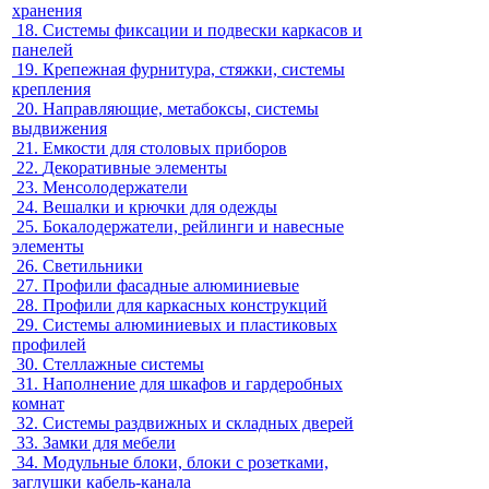
хранения
18.
Системы фиксации и подвески каркасов и
панелей
19.
Крепежная фурнитура, стяжки, системы
крепления
20.
Направляющие, метабоксы, системы
выдвижения
21.
Емкости для столовых приборов
22.
Декоративные элементы
23.
Менсолодержатели
24.
Вешалки и крючки для одежды
25.
Бокалодержатели, рейлинги и навесные
элементы
26.
Светильники
27.
Профили фасадные алюминиевые
28.
Профили для каркасных конструкций
29.
Системы алюминиевых и пластиковых
профилей
30.
Стеллажные системы
31.
Наполнение для шкафов и гардеробных
комнат
32.
Системы раздвижных и складных дверей
33.
Замки для мебели
34.
Модульные блоки, блоки с розетками,
заглушки кабель-канала