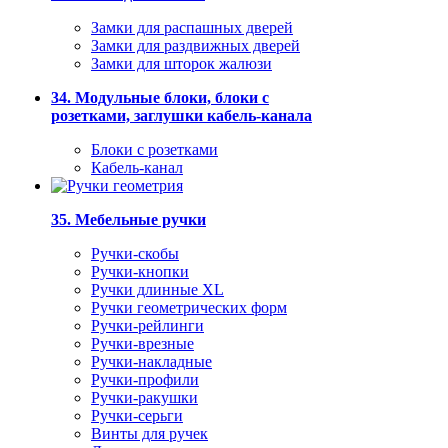
Замки для распашных дверей
Замки для раздвижных дверей
Замки для шторок жалюзи
34. Модульные блоки, блоки с
розетками, заглушки кабель-канала
Блоки с розетками
Кабель-канал
35. Мебельные ручки
Ручки-скобы
Ручки-кнопки
Ручки длинные XL
Ручки геометрических форм
Ручки-рейлинги
Ручки-врезные
Ручки-накладные
Ручки-профили
Ручки-ракушки
Ручки-серьги
Винты для ручек