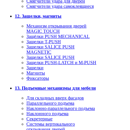
Смягчители удара для дверей
Cмягчители удара самоклеящиеся
12. Защелки, магниты
Механизм открывания дверей
MAGIC TOUCH
Защёлки PUSH MECHANICAL
Защелки T-PUSH
Защелки SALICE PUSH
MAGNETIC
Защелки SALICE PUSH
Защелки PUSH-LATCH и M-PUSH
Защелки
Магниты
Фиксаторы
13. Подъемные механизмы для мебели
Для складных вверх фасадов
Параллельного подъема
Наклонно-параллельного подъема
Наклонного подъема
Секретерные
Системы вертикального
открывания дверей