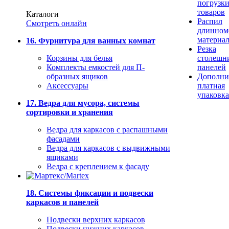
погрузк
товаров
Каталоги
Распил
Смотреть онлайн
длинном
материа
16. Фурнитура для ванных комнат
Резка
Корзины для белья
столешн
Комплекты емкостей для П-
панелей
образных ящиков
Дополни
Аксессуары
платная
упаковка
17. Ведра для мусора, системы
сортировки и хранения
Ведра для каркасов с распашными
фасадами
Ведра для каркасов с выдвижными
ящиками
Ведра с креплением к фасаду
18. Системы фиксации и подвески
каркасов и панелей
Подвески верхних каркасов
Подвески нижних каркасов