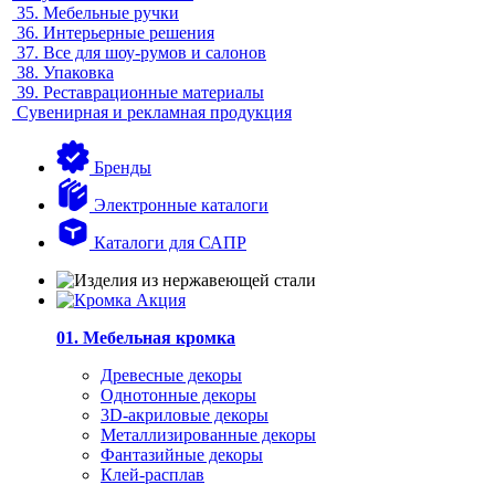
35.
Мебельные ручки
36.
Интерьерные решения
37.
Все для шоу-румов и салонов
38.
Упаковка
39.
Реставрационные материалы
Сувенирная и рекламная продукция
Бренды
Электронные каталоги
Каталоги для САПР
01. Мебельная кромка
Древесные декоры
Однотонные декоры
3D-акриловые декоры
Металлизированные декоры
Фантазийные декоры
Клей-расплав