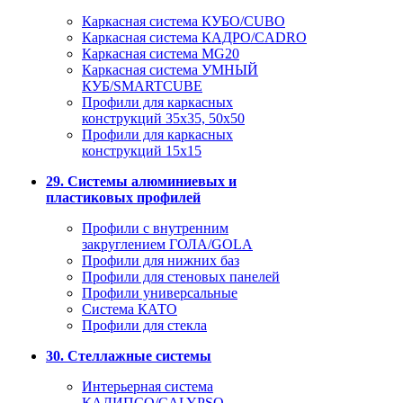
Каркасная система КУБО/CUBO
Каркасная система КАДРО/CADRO
Каркасная система MG20
Каркасная система УМНЫЙ
КУБ/SMARTCUBE
Профили для каркасных
конструкций 35x35, 50x50
Профили для каркасных
конструкций 15х15
29. Системы алюминиевых и
пластиковых профилей
Профили с внутренним
закруглением ГОЛА/GOLA
Профили для нижних баз
Профили для стеновых панелей
Профили универсальные
Система КАТО
Профили для стекла
30. Стеллажные системы
Интерьерная система
КАЛИПСО/CALYPSO