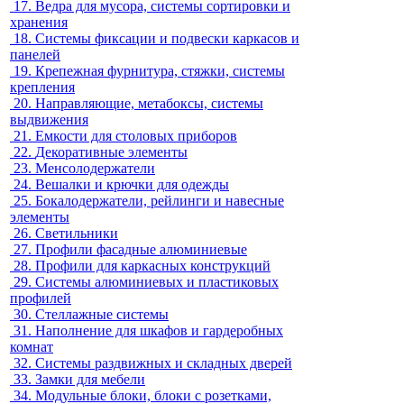
17.
Ведра для мусора, системы сортировки и
хранения
18.
Системы фиксации и подвески каркасов и
панелей
19.
Крепежная фурнитура, стяжки, системы
крепления
20.
Направляющие, метабоксы, системы
выдвижения
21.
Емкости для столовых приборов
22.
Декоративные элементы
23.
Менсолодержатели
24.
Вешалки и крючки для одежды
25.
Бокалодержатели, рейлинги и навесные
элементы
26.
Светильники
27.
Профили фасадные алюминиевые
28.
Профили для каркасных конструкций
29.
Системы алюминиевых и пластиковых
профилей
30.
Стеллажные системы
31.
Наполнение для шкафов и гардеробных
комнат
32.
Системы раздвижных и складных дверей
33.
Замки для мебели
34.
Модульные блоки, блоки с розетками,