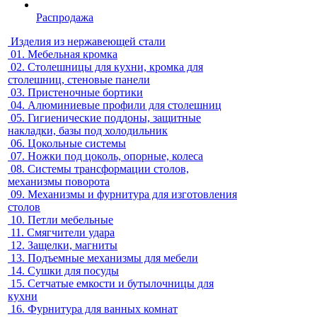
Распродажа
Изделия из нержавеющей стали
01.
Мебельная кромка
02.
Столешницы для кухни, кромка для
столешниц, стеновые панели
03.
Пристеночные бортики
04.
Алюминиевые профили для столешниц
05.
Гигиенические поддоны, защитные
накладки, базы под холодильник
06.
Цокольные системы
07.
Ножки под цоколь, опорные, колеса
08.
Системы трансформации столов,
механизмы поворота
09.
Механизмы и фурнитура для изготовления
столов
10.
Петли мебельные
11.
Смягчители удара
12.
Защелки, магниты
13.
Подъемные механизмы для мебели
14.
Сушки для посуды
15.
Сетчатые емкости и бутылочницы для
кухни
16.
Фурнитура для ванных комнат