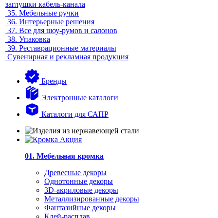
заглушки кабель-канала
35.
Мебельные ручки
36.
Интерьерные решения
37.
Все для шоу-румов и салонов
38.
Упаковка
39.
Реставрационные материалы
Сувенирная и рекламная продукция
Бренды
Электронные каталоги
Каталоги для САПР
01. Мебельная кромка
Древесные декоры
Однотонные декоры
3D-акриловые декоры
Металлизированные декоры
Фантазийные декоры
Клей-расплав