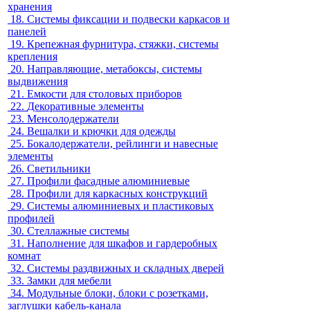
хранения
18.
Системы фиксации и подвески каркасов и
панелей
19.
Крепежная фурнитура, стяжки, системы
крепления
20.
Направляющие, метабоксы, системы
выдвижения
21.
Емкости для столовых приборов
22.
Декоративные элементы
23.
Менсолодержатели
24.
Вешалки и крючки для одежды
25.
Бокалодержатели, рейлинги и навесные
элементы
26.
Светильники
27.
Профили фасадные алюминиевые
28.
Профили для каркасных конструкций
29.
Системы алюминиевых и пластиковых
профилей
30.
Стеллажные системы
31.
Наполнение для шкафов и гардеробных
комнат
32.
Системы раздвижных и складных дверей
33.
Замки для мебели
34.
Модульные блоки, блоки с розетками,
заглушки кабель-канала