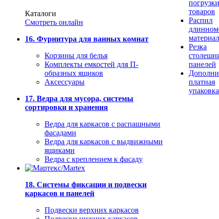
погрузк
товаров
Каталоги
Распил
Смотреть онлайн
длинном
материа
16. Фурнитура для ванных комнат
Резка
Корзины для белья
столешн
Комплекты емкостей для П-
панелей
образных ящиков
Дополни
Аксессуары
платная
упаковка
17. Ведра для мусора, системы
сортировки и хранения
Ведра для каркасов с распашными
фасадами
Ведра для каркасов с выдвижными
ящиками
Ведра с креплением к фасаду
18. Системы фиксации и подвески
каркасов и панелей
Подвески верхних каркасов
Подвески нижних каркасов