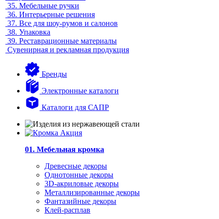
35.
Мебельные ручки
36.
Интерьерные решения
37.
Все для шоу-румов и салонов
38.
Упаковка
39.
Реставрационные материалы
Сувенирная и рекламная продукция
Бренды
Электронные каталоги
Каталоги для САПР
01. Мебельная кромка
Древесные декоры
Однотонные декоры
3D-акриловые декоры
Металлизированные декоры
Фантазийные декоры
Клей-расплав