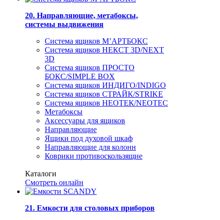
20. Направляющие, метабоксы,
системы выдвижения
Система ящиков М’АРТБОКС
Система ящиков НЕКСТ 3D/NEXT
3D
Система ящиков ПРОСТО
БОКС/SIMPLE BOX
Система ящиков ИНДИГО/INDIGO
Система ящиков СТРАЙК/STRIKE
Система ящиков НЕОТЕК/NEOTEC
Метабоксы
Аксессуары для ящиков
Направляющие
Ящики под духовой шкаф
Направляющие для колонн
Коврики противоскользящие
Каталоги
Смотреть онлайн
21. Емкости для столовых приборов