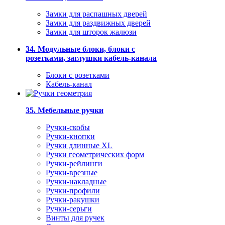
Замки для распашных дверей
Замки для раздвижных дверей
Замки для шторок жалюзи
34. Модульные блоки, блоки с
розетками, заглушки кабель-канала
Блоки с розетками
Кабель-канал
35. Мебельные ручки
Ручки-скобы
Ручки-кнопки
Ручки длинные XL
Ручки геометрических форм
Ручки-рейлинги
Ручки-врезные
Ручки-накладные
Ручки-профили
Ручки-ракушки
Ручки-серьги
Винты для ручек