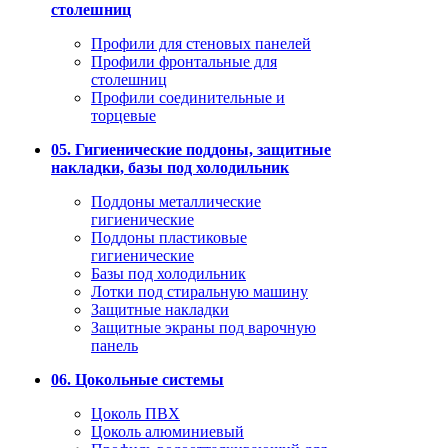
столешниц
Профили для стеновых панелей
Профили фронтальные для
столешниц
Профили соединительные и
торцевые
05. Гигиенические поддоны, защитные
накладки, базы под холодильник
Поддоны металлические
гигиенические
Поддоны пластиковые
гигиенические
Базы под холодильник
Лотки под стиральную машину
Защитные накладки
Защитные экраны под варочную
панель
06. Цокольные системы
Цоколь ПВХ
Цоколь алюминиевый