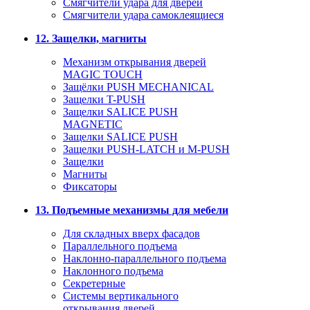
Смягчители удара для дверей
Cмягчители удара самоклеящиеся
12. Защелки, магниты
Механизм открывания дверей
MAGIC TOUCH
Защёлки PUSH MECHANICAL
Защелки T-PUSH
Защелки SALICE PUSH
MAGNETIC
Защелки SALICE PUSH
Защелки PUSH-LATCH и M-PUSH
Защелки
Магниты
Фиксаторы
13. Подъемные механизмы для мебели
Для складных вверх фасадов
Параллельного подъема
Наклонно-параллельного подъема
Наклонного подъема
Секретерные
Системы вертикального
открывания дверей