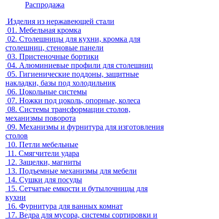
Распродажа
Изделия из нержавеющей стали
01.
Мебельная кромка
02.
Столешницы для кухни, кромка для
столешниц, стеновые панели
03.
Пристеночные бортики
04.
Алюминиевые профили для столешниц
05.
Гигиенические поддоны, защитные
накладки, базы под холодильник
06.
Цокольные системы
07.
Ножки под цоколь, опорные, колеса
08.
Системы трансформации столов,
механизмы поворота
09.
Механизмы и фурнитура для изготовления
столов
10.
Петли мебельные
11.
Смягчители удара
12.
Защелки, магниты
13.
Подъемные механизмы для мебели
14.
Сушки для посуды
15.
Сетчатые емкости и бутылочницы для
кухни
16.
Фурнитура для ванных комнат
17.
Ведра для мусора, системы сортировки и