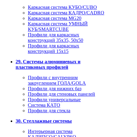
Каркасная система КУБО/CUBO
Каркасная система КАДРО/CADRO
Каркасная система MG20
Каркасная система УМНЫЙ
КУБ/SMARTCUBE
Профили для каркасных
конструкций 35x35, 50x50
Профили для каркасных
конструкций 15х15
29. Системы алюминиевых и
пластиковых профилей
Профили с внутренним
закруглением ГОЛА/GOLA
Профили для нижних баз
Профили для стеновых панелей
Профили универсальные
Система КАТО
Профили для стекла
30. Стеллажные системы
Интерьерная система
КАЛИПСО/CALYPSO