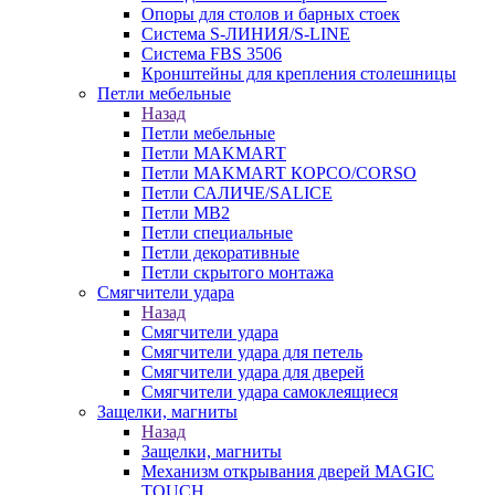
Опоры для столов и барных стоек
Система S-ЛИНИЯ/S-LINE
Система FBS 3506
Кронштейны для крепления столешницы
Петли мебельные
Назад
Петли мебельные
Петли MAKMART
Петли MAKMART КОРСО/CORSO
Петли САЛИЧЕ/SALICE
Петли MB2
Петли специальные
Петли декоративные
Петли скрытого монтажа
Смягчители удара
Назад
Смягчители удара
Смягчители удара для петель
Смягчители удара для дверей
Cмягчители удара самоклеящиеся
Защелки, магниты
Назад
Защелки, магниты
Механизм открывания дверей MAGIC
TOUCH