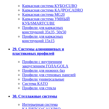
Каркасная система КУБО/CUBO
Каркасная система КАДРО/CADRO
Каркасная система MG20
Каркасная система УМНЫЙ
КУБ/SMARTCUBE
Профили для каркасных
конструкций 35x35, 50x50
Профили для каркасных
конструкций 15х15
29. Системы алюминиевых и
пластиковых профилей
Профили с внутренним
закруглением ГОЛА/GOLA
Профили для нижних баз
Профили для стеновых панелей
Профили универсальные
Система КАТО
Профили для стекла
30. Стеллажные системы
Интерьерная система
КАЛИПСО/CALYPSO