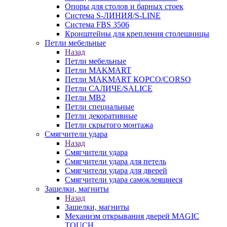
Опоры для столов и барных стоек
Система S-ЛИНИЯ/S-LINE
Система FBS 3506
Кронштейны для крепления столешницы
Петли мебельные
Назад
Петли мебельные
Петли MAKMART
Петли MAKMART КОРСО/CORSO
Петли САЛИЧЕ/SALICE
Петли MB2
Петли специальные
Петли декоративные
Петли скрытого монтажа
Смягчители удара
Назад
Смягчители удара
Смягчители удара для петель
Смягчители удара для дверей
Cмягчители удара самоклеящиеся
Защелки, магниты
Назад
Защелки, магниты
Механизм открывания дверей MAGIC
TOUCH