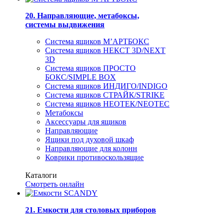
20. Направляющие, метабоксы,
системы выдвижения
Система ящиков М’АРТБОКС
Система ящиков НЕКСТ 3D/NEXT
3D
Система ящиков ПРОСТО
БОКС/SIMPLE BOX
Система ящиков ИНДИГО/INDIGO
Система ящиков СТРАЙК/STRIKE
Система ящиков НЕОТЕК/NEOTEC
Метабоксы
Аксессуары для ящиков
Направляющие
Ящики под духовой шкаф
Направляющие для колонн
Коврики противоскользящие
Каталоги
Смотреть онлайн
21. Емкости для столовых приборов