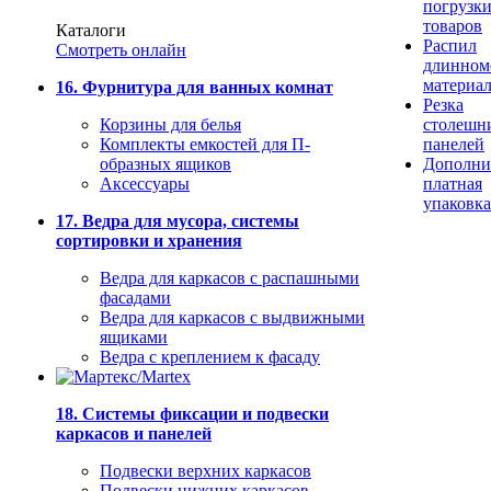
погрузк
товаров
Каталоги
Распил
Смотреть онлайн
длинном
материа
16. Фурнитура для ванных комнат
Резка
Корзины для белья
столешн
Комплекты емкостей для П-
панелей
образных ящиков
Дополни
Аксессуары
платная
упаковка
17. Ведра для мусора, системы
сортировки и хранения
Ведра для каркасов с распашными
фасадами
Ведра для каркасов с выдвижными
ящиками
Ведра с креплением к фасаду
18. Системы фиксации и подвески
каркасов и панелей
Подвески верхних каркасов
Подвески нижних каркасов