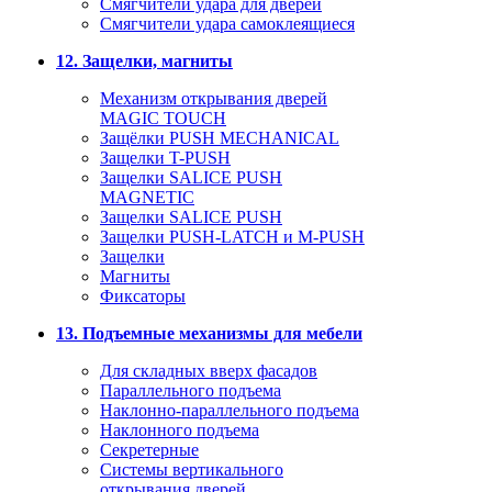
Смягчители удара для дверей
Cмягчители удара самоклеящиеся
12. Защелки, магниты
Механизм открывания дверей
MAGIC TOUCH
Защёлки PUSH MECHANICAL
Защелки T-PUSH
Защелки SALICE PUSH
MAGNETIC
Защелки SALICE PUSH
Защелки PUSH-LATCH и M-PUSH
Защелки
Магниты
Фиксаторы
13. Подъемные механизмы для мебели
Для складных вверх фасадов
Параллельного подъема
Наклонно-параллельного подъема
Наклонного подъема
Секретерные
Системы вертикального
открывания дверей