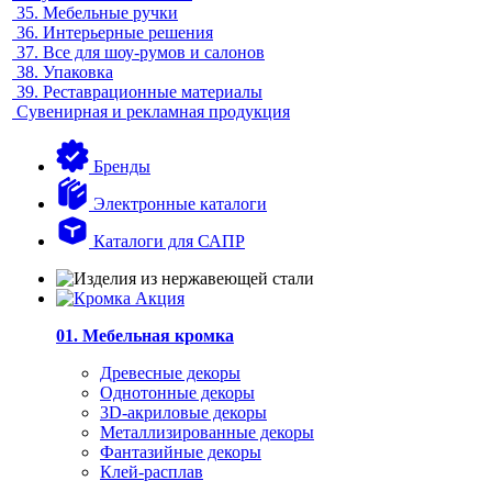
35.
Мебельные ручки
36.
Интерьерные решения
37.
Все для шоу-румов и салонов
38.
Упаковка
39.
Реставрационные материалы
Сувенирная и рекламная продукция
Бренды
Электронные каталоги
Каталоги для САПР
01. Мебельная кромка
Древесные декоры
Однотонные декоры
3D-акриловые декоры
Металлизированные декоры
Фантазийные декоры
Клей-расплав