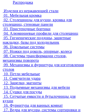
Распродажа
Изделия из нержавеющей стали
01.
Мебельная кромка
02.
Столешницы для кухни, кромка для
столешниц, стеновые панели
03.
Пристеночные бортики
04.
Алюминиевые профили для столешниц
05.
Гигиенические поддоны, защитные
накладки, базы под холодильник
06.
Цокольные системы
07.
Ножки под цоколь, опорные, колеса
08.
Системы трансформации столов,
механизмы поворота
09.
Механизмы и фурнитура для изготовления
столов
10.
Петли мебельные
11.
Смягчители удара
12.
Защелки, магниты
13.
Подъемные механизмы для мебели
14.
Сушки для посуды
15.
Сетчатые емкости и бутылочницы для
кухни
16.
Фурнитура для ванных комнат
17.
Ведра для мусора, системы сортировки и