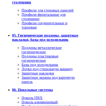
столешниц
Профили для стеновых панелей
Профили фронтальные для
столешниц
Профили соединительные и
торцевые
05. Гигиенические поддоны, защитные
накладки, базы под холодильник
Поддоны металлические
гигиенические
Поддоны пластиковые
гигиенические
Базы под холодильник
Лотки под стиральную машину
Защитные накладки
Защитные экраны под варочную
панель
06. Цокольные системы
Цоколь ПВХ
Цоколь алюминиевый