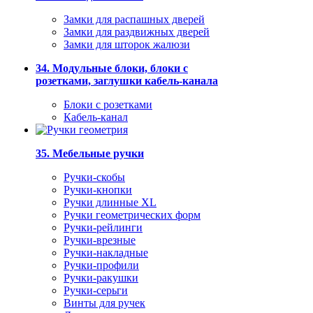
Замки для распашных дверей
Замки для раздвижных дверей
Замки для шторок жалюзи
34. Модульные блоки, блоки с
розетками, заглушки кабель-канала
Блоки с розетками
Кабель-канал
35. Мебельные ручки
Ручки-скобы
Ручки-кнопки
Ручки длинные XL
Ручки геометрических форм
Ручки-рейлинги
Ручки-врезные
Ручки-накладные
Ручки-профили
Ручки-ракушки
Ручки-серьги
Винты для ручек