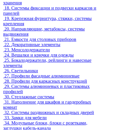
хранения
18.
Системы фиксации и подвески каркасов и
панелей
19.
Крепежная фурнитура, стяжки, системы
крепления
20.
Направляющие, метабоксы, системы
выдвижения
21.
Емкости для столовых приборов
22.
Декоративные элементы
23.
Менсолодержатели
24.
Вешалки и крючки для одежды
25.
Бокалодержатели, рейлинги и навесные
элементы
26.
Светильники
27.
Профили фасадные алюминиевые
28.
Профили для каркасных конструкций
29.
Системы алюминиевых и пластиковых
профилей
30.
Стеллажные системы
31.
Наполнение для шкафов и гардеробных
комнат
32.
Системы раздвижных и складных дверей
33.
Замки для мебели
34.
Модульные блоки, блоки с розетками,
заглушки кабель-канала