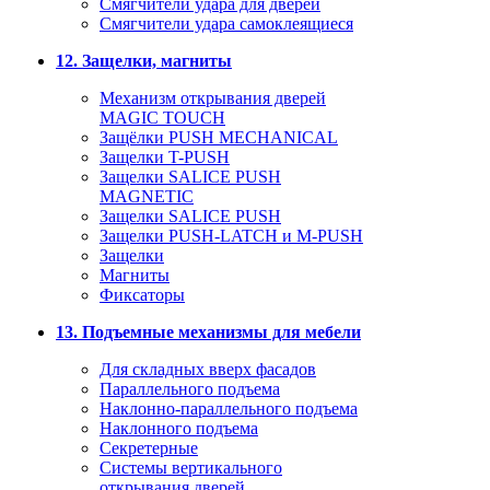
Смягчители удара для дверей
Cмягчители удара самоклеящиеся
12. Защелки, магниты
Механизм открывания дверей
MAGIC TOUCH
Защёлки PUSH MECHANICAL
Защелки T-PUSH
Защелки SALICE PUSH
MAGNETIC
Защелки SALICE PUSH
Защелки PUSH-LATCH и M-PUSH
Защелки
Магниты
Фиксаторы
13. Подъемные механизмы для мебели
Для складных вверх фасадов
Параллельного подъема
Наклонно-параллельного подъема
Наклонного подъема
Секретерные
Системы вертикального
открывания дверей