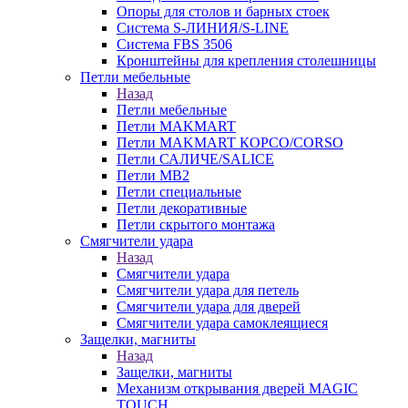
Опоры для столов и барных стоек
Система S-ЛИНИЯ/S-LINE
Система FBS 3506
Кронштейны для крепления столешницы
Петли мебельные
Назад
Петли мебельные
Петли MAKMART
Петли MAKMART КОРСО/CORSO
Петли САЛИЧЕ/SALICE
Петли MB2
Петли специальные
Петли декоративные
Петли скрытого монтажа
Смягчители удара
Назад
Смягчители удара
Смягчители удара для петель
Смягчители удара для дверей
Cмягчители удара самоклеящиеся
Защелки, магниты
Назад
Защелки, магниты
Механизм открывания дверей MAGIC
TOUCH