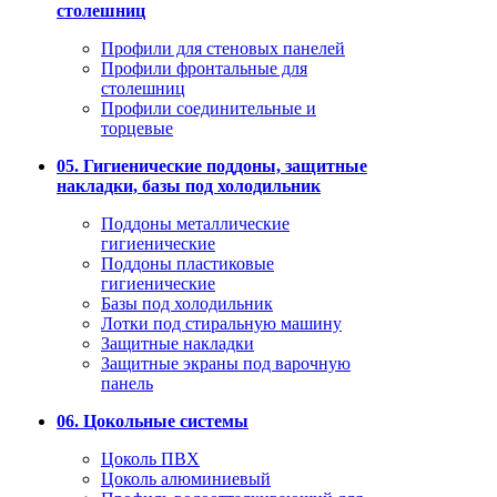
столешниц
Профили для стеновых панелей
Профили фронтальные для
столешниц
Профили соединительные и
торцевые
05. Гигиенические поддоны, защитные
накладки, базы под холодильник
Поддоны металлические
гигиенические
Поддоны пластиковые
гигиенические
Базы под холодильник
Лотки под стиральную машину
Защитные накладки
Защитные экраны под варочную
панель
06. Цокольные системы
Цоколь ПВХ
Цоколь алюминиевый