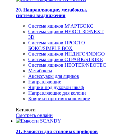
20. Направляющие, метабоксы,
системы выдвижения
Система ящиков М’АРТБОКС
Система ящиков НЕКСТ 3D/NEXT
3D
Система ящиков ПРОСТО
БОКС/SIMPLE BOX
Система ящиков ИНДИГО/INDIGO
Система ящиков СТРАЙК/STRIKE
Система ящиков НЕОТЕК/NEOTEC
Метабоксы
Аксессуары для ящиков
Направляющие
Ящики под духовой шкаф
Направляющие для колонн
Коврики противоскользящие
Каталоги
Смотреть онлайн
21. Емкости для столовых приборов