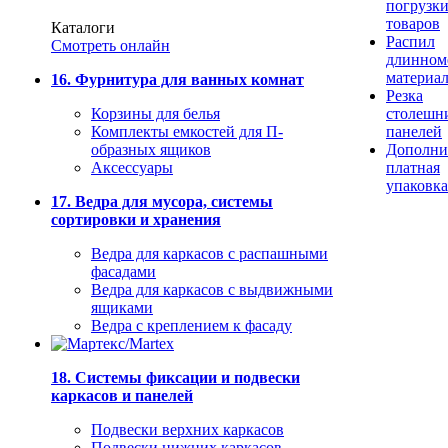
погрузк
товаров
Каталоги
Распил
Смотреть онлайн
длинном
материа
16. Фурнитура для ванных комнат
Резка
Корзины для белья
столешн
Комплекты емкостей для П-
панелей
образных ящиков
Дополни
Аксессуары
платная
упаковка
17. Ведра для мусора, системы
сортировки и хранения
Ведра для каркасов с распашными
фасадами
Ведра для каркасов с выдвижными
ящиками
Ведра с креплением к фасаду
18. Системы фиксации и подвески
каркасов и панелей
Подвески верхних каркасов
Подвески нижних каркасов