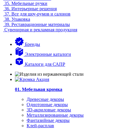
35.
Мебельные ручки
36.
Интерьерные решения
37.
Все для шоу-румов и салонов
38.
Упаковка
39.
Реставрационные материалы
Сувенирная и рекламная продукция
Бренды
Электронные каталоги
Каталоги для САПР
01. Мебельная кромка
Древесные декоры
Однотонные декоры
3D-акриловые декоры
Металлизированные декоры
Фантазийные декоры
Клей-расплав