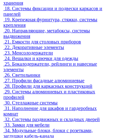
хранения
18.
Системы фиксации и подвески каркасов и
панелей
19.
Крепежная фурнитура, стяжки, системы
крепления
20.
Направляющие, метабоксы, системы
выдвижения
21.
Емкости для столовых приборов
22.
Декоративные элементы
23.
Менсолодержатели
24.
Вешалки и крючки для одежды
25.
Бокалодержатели, рейлинги и навесные
элементы
26.
Светильники
27.
Профили фасадные алюминиевые
28.
Профили для каркасных конструкций
29.
Системы алюминиевых и пластиковых
профилей
30.
Стеллажные системы
31.
Наполнение для шкафов и гардеробных
комнат
32.
Системы раздвижных и складных дверей
33.
Замки для мебели
34.
Модульные блоки, блоки с розетками,
заглушки кабель-канала