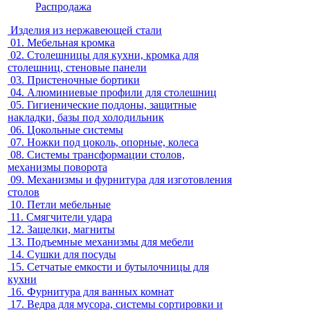
Распродажа
Изделия из нержавеющей стали
01.
Мебельная кромка
02.
Столешницы для кухни, кромка для
столешниц, стеновые панели
03.
Пристеночные бортики
04.
Алюминиевые профили для столешниц
05.
Гигиенические поддоны, защитные
накладки, базы под холодильник
06.
Цокольные системы
07.
Ножки под цоколь, опорные, колеса
08.
Системы трансформации столов,
механизмы поворота
09.
Механизмы и фурнитура для изготовления
столов
10.
Петли мебельные
11.
Смягчители удара
12.
Защелки, магниты
13.
Подъемные механизмы для мебели
14.
Сушки для посуды
15.
Сетчатые емкости и бутылочницы для
кухни
16.
Фурнитура для ванных комнат
17.
Ведра для мусора, системы сортировки и