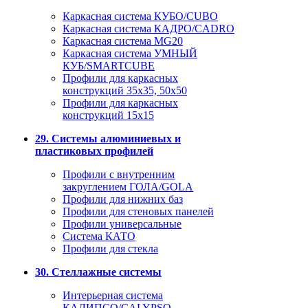
Каркасная система КУБО/CUBO
Каркасная система КАДРО/CADRO
Каркасная система MG20
Каркасная система УМНЫЙ
КУБ/SMARTCUBE
Профили для каркасных
конструкций 35x35, 50x50
Профили для каркасных
конструкций 15х15
29. Системы алюминиевых и
пластиковых профилей
Профили с внутренним
закруглением ГОЛА/GOLA
Профили для нижних баз
Профили для стеновых панелей
Профили универсальные
Система КАТО
Профили для стекла
30. Стеллажные системы
Интерьерная система
КАЛИПСО/CALYPSO