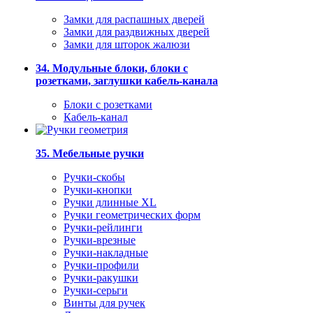
Замки для распашных дверей
Замки для раздвижных дверей
Замки для шторок жалюзи
34. Модульные блоки, блоки с
розетками, заглушки кабель-канала
Блоки с розетками
Кабель-канал
35. Мебельные ручки
Ручки-скобы
Ручки-кнопки
Ручки длинные XL
Ручки геометрических форм
Ручки-рейлинги
Ручки-врезные
Ручки-накладные
Ручки-профили
Ручки-ракушки
Ручки-серьги
Винты для ручек