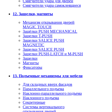
Смягчители удара для дверей
Cмягчители удара самоклеящиеся
12. Защелки, магниты
Механизм открывания дверей
MAGIC TOUCH
Защёлки PUSH MECHANICAL
Защелки T-PUSH
Защелки SALICE PUSH
MAGNETIC
Защелки SALICE PUSH
Защелки PUSH-LATCH и M-PUSH
Защелки
Магниты
Фиксаторы
13. Подъемные механизмы для мебели
Для складных вверх фасадов
Параллельного подъема
Наклонно-параллельного подъема
Наклонного подъема
Секретерные
Системы вертикального
открывания дверей