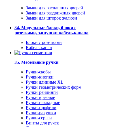
Замки для распашных дверей
Замки для раздвижных дверей
Замки для шторок жалюзи
34. Модульные блоки, блоки с
розетками, заглушки кабель-канала
Блоки с розетками
Кабель-канал
35. Мебельные ручки
Ручки-скобы
Ручки-кнопки
Ручки длинные XL
Ручки геометрических форм
Ручки-рейлинги
Ручки-врезные
Ручки-накладные
Ручки-профили
Ручки-ракушки
Ручки-серьги
Винты для ручек