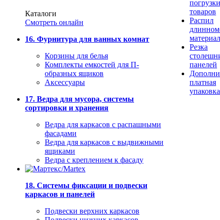
погрузк
товаров
Каталоги
Распил
Смотреть онлайн
длинном
материа
16. Фурнитура для ванных комнат
Резка
Корзины для белья
столешн
Комплекты емкостей для П-
панелей
образных ящиков
Дополни
Аксессуары
платная
упаковка
17. Ведра для мусора, системы
сортировки и хранения
Ведра для каркасов с распашными
фасадами
Ведра для каркасов с выдвижными
ящиками
Ведра с креплением к фасаду
18. Системы фиксации и подвески
каркасов и панелей
Подвески верхних каркасов
Подвески нижних каркасов