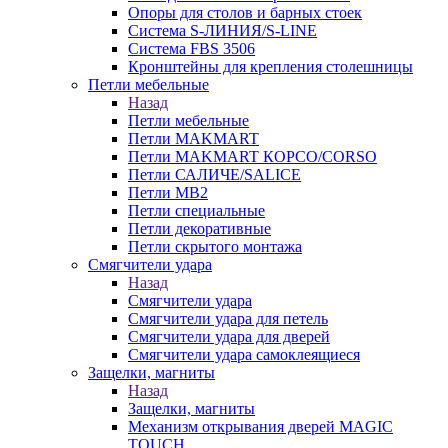
Опоры для столов и барных стоек
Система S-ЛИНИЯ/S-LINE
Система FBS 3506
Кронштейны для крепления столешницы
Петли мебельные
Назад
Петли мебельные
Петли MAKMART
Петли MAKMART КОРСО/CORSO
Петли САЛИЧЕ/SALICE
Петли MB2
Петли специальные
Петли декоративные
Петли скрытого монтажа
Смягчители удара
Назад
Смягчители удара
Смягчители удара для петель
Смягчители удара для дверей
Cмягчители удара самоклеящиеся
Защелки, магниты
Назад
Защелки, магниты
Механизм открывания дверей MAGIC
TOUCH