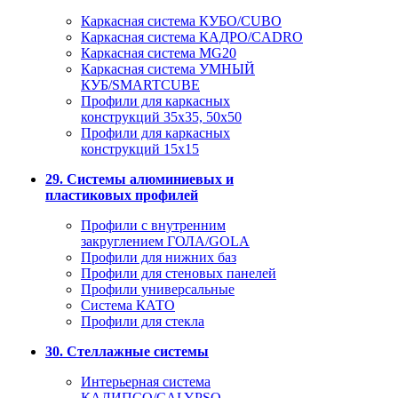
Каркасная система КУБО/CUBO
Каркасная система КАДРО/CADRO
Каркасная система MG20
Каркасная система УМНЫЙ
КУБ/SMARTCUBE
Профили для каркасных
конструкций 35x35, 50x50
Профили для каркасных
конструкций 15х15
29. Системы алюминиевых и
пластиковых профилей
Профили с внутренним
закруглением ГОЛА/GOLA
Профили для нижних баз
Профили для стеновых панелей
Профили универсальные
Система КАТО
Профили для стекла
30. Стеллажные системы
Интерьерная система
КАЛИПСО/CALYPSO