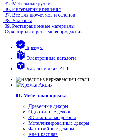
35.
Мебельные ручки
36.
Интерьерные решения
37.
Все для шоу-румов и салонов
38.
Упаковка
39.
Реставрационные материалы
Сувенирная и рекламная продукция
Бренды
Электронные каталоги
Каталоги для САПР
01. Мебельная кромка
Древесные декоры
Однотонные декоры
3D-акриловые декоры
Металлизированные декоры
Фантазийные декоры
Клей-расплав