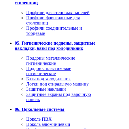
столешниц
Профили для стеновых панелей
Профили фронтальные для
столешниц
Профили соединительные и
торцевые
05. Гигиенические поддоны, защитные
накладки, базы под холодильник
Поддоны металлические
гигиенические
Поддоны пластиковые
гигиенические
Базы под холодильник
Лотки под стиральную машину
Защитные накладки
Защитные экраны под варочную
панель
06. Цокольные системы
Цоколь ПВХ
Цоколь алюминиевый