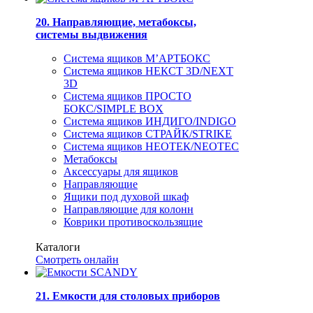
20. Направляющие, метабоксы,
системы выдвижения
Система ящиков М’АРТБОКС
Система ящиков НЕКСТ 3D/NEXT
3D
Система ящиков ПРОСТО
БОКС/SIMPLE BOX
Система ящиков ИНДИГО/INDIGO
Система ящиков СТРАЙК/STRIKE
Система ящиков НЕОТЕК/NEOTEC
Метабоксы
Аксессуары для ящиков
Направляющие
Ящики под духовой шкаф
Направляющие для колонн
Коврики противоскользящие
Каталоги
Смотреть онлайн
21. Емкости для столовых приборов