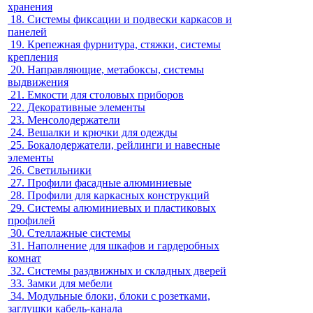
хранения
18.
Системы фиксации и подвески каркасов и
панелей
19.
Крепежная фурнитура, стяжки, системы
крепления
20.
Направляющие, метабоксы, системы
выдвижения
21.
Емкости для столовых приборов
22.
Декоративные элементы
23.
Менсолодержатели
24.
Вешалки и крючки для одежды
25.
Бокалодержатели, рейлинги и навесные
элементы
26.
Светильники
27.
Профили фасадные алюминиевые
28.
Профили для каркасных конструкций
29.
Системы алюминиевых и пластиковых
профилей
30.
Стеллажные системы
31.
Наполнение для шкафов и гардеробных
комнат
32.
Системы раздвижных и складных дверей
33.
Замки для мебели
34.
Модульные блоки, блоки с розетками,
заглушки кабель-канала