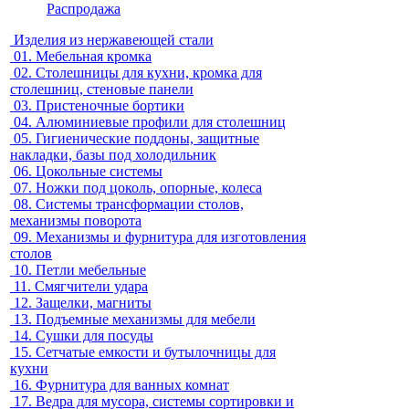
Распродажа
Изделия из нержавеющей стали
01.
Мебельная кромка
02.
Столешницы для кухни, кромка для
столешниц, стеновые панели
03.
Пристеночные бортики
04.
Алюминиевые профили для столешниц
05.
Гигиенические поддоны, защитные
накладки, базы под холодильник
06.
Цокольные системы
07.
Ножки под цоколь, опорные, колеса
08.
Системы трансформации столов,
механизмы поворота
09.
Механизмы и фурнитура для изготовления
столов
10.
Петли мебельные
11.
Смягчители удара
12.
Защелки, магниты
13.
Подъемные механизмы для мебели
14.
Сушки для посуды
15.
Сетчатые емкости и бутылочницы для
кухни
16.
Фурнитура для ванных комнат
17.
Ведра для мусора, системы сортировки и