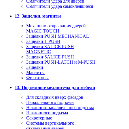
Смягчители удара для дверей
Cмягчители удара самоклеящиеся
12. Защелки, магниты
Механизм открывания дверей
MAGIC TOUCH
Защёлки PUSH MECHANICAL
Защелки T-PUSH
Защелки SALICE PUSH
MAGNETIC
Защелки SALICE PUSH
Защелки PUSH-LATCH и M-PUSH
Защелки
Магниты
Фиксаторы
13. Подъемные механизмы для мебели
Для складных вверх фасадов
Параллельного подъема
Наклонно-параллельного подъема
Наклонного подъема
Секретерные
Системы вертикального
открывания дверей