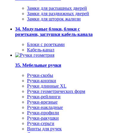
Замки для распашных дверей
Замки для раздвижных дверей
Замки для шторок жалюзи
34. Модульные блоки, блоки с
розетками, заглушки кабель-канала
Блоки с розетками
Кабель-канал
35. Мебельные ручки
Ручки-скобы
Ручки-кнопки
Ручки длинные XL
Ручки геометрических форм
Ручки-рейлинги
Ручки-врезные
Ручки-накладные
Ручки-профили
Ручки-ракушки
Ручки-серьги
Винты для ручек