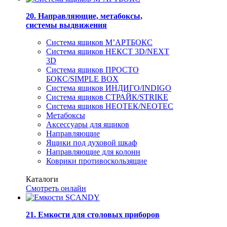
20. Направляющие, метабоксы,
системы выдвижения
Система ящиков М’АРТБОКС
Система ящиков НЕКСТ 3D/NEXT
3D
Система ящиков ПРОСТО
БОКС/SIMPLE BOX
Система ящиков ИНДИГО/INDIGO
Система ящиков СТРАЙК/STRIKE
Система ящиков НЕОТЕК/NEOTEC
Метабоксы
Аксессуары для ящиков
Направляющие
Ящики под духовой шкаф
Направляющие для колонн
Коврики противоскользящие
Каталоги
Смотреть онлайн
21. Емкости для столовых приборов