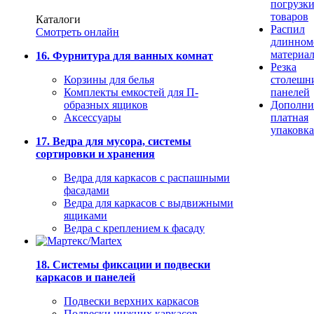
погрузк
товаров
Каталоги
Распил
Смотреть онлайн
длинном
материа
16. Фурнитура для ванных комнат
Резка
Корзины для белья
столешн
Комплекты емкостей для П-
панелей
образных ящиков
Дополни
Аксессуары
платная
упаковка
17. Ведра для мусора, системы
сортировки и хранения
Ведра для каркасов с распашными
фасадами
Ведра для каркасов с выдвижными
ящиками
Ведра с креплением к фасаду
18. Системы фиксации и подвески
каркасов и панелей
Подвески верхних каркасов
Подвески нижних каркасов