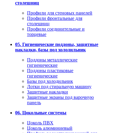
столешниц
Профили для стеновых панелей
Профили фронтальные для
столешниц
Профили соединительные и
торцевые
05. Гигиенические поддоны, защитные
накладки, базы под холодильник
Поддоны металлические
гигиенические
Поддоны пластиковые
гигиенические
Базы под холодильник
Лотки под стиральную машину
Защитные накладки
Защитные экраны под варочную
панель
06. Цокольные системы
Цоколь ПВХ
Цоколь алюминиевый