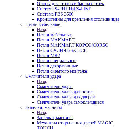
Опоры для столов и барных стоек
Система S-ЛИНИЯ/S-LINE
Система FBS 3506
Кронштейны для крепления столешницы
Петли мебельные
Назад
Петли мебельные
Петли MAKMART
Петли MAKMART КОРСО/CORSO
Петли САЛИЧЕ/SALICE
Петли MB2
Петли специальные
Петли декоративные
Петли скрытого монтажа
Смягчители удара
Назад
Смягчители удара
Смягчители удара для петель
Смягчители удара для дверей
Cмягчители удара самоклеящиеся
Защелки, магниты
Назад
Защелки, магниты
Механизм открывания дверей MAGIC
TOUCH