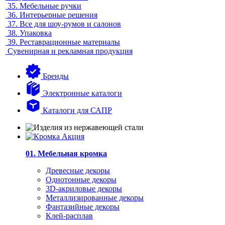
35.
Мебельные ручки
36.
Интерьерные решения
37.
Все для шоу-румов и салонов
38.
Упаковка
39.
Реставрационные материалы
Сувенирная и рекламная продукция
Бренды
Электронные каталоги
Каталоги для САПР
01. Мебельная кромка
Древесные декоры
Однотонные декоры
3D-акриловые декоры
Металлизированные декоры
Фантазийные декоры
Клей-расплав