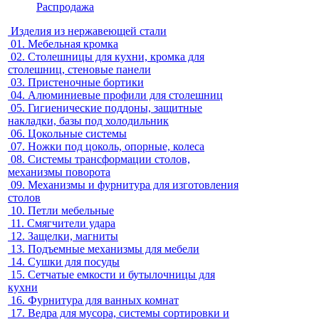
Распродажа
Изделия из нержавеющей стали
01.
Мебельная кромка
02.
Столешницы для кухни, кромка для
столешниц, стеновые панели
03.
Пристеночные бортики
04.
Алюминиевые профили для столешниц
05.
Гигиенические поддоны, защитные
накладки, базы под холодильник
06.
Цокольные системы
07.
Ножки под цоколь, опорные, колеса
08.
Системы трансформации столов,
механизмы поворота
09.
Механизмы и фурнитура для изготовления
столов
10.
Петли мебельные
11.
Смягчители удара
12.
Защелки, магниты
13.
Подъемные механизмы для мебели
14.
Сушки для посуды
15.
Сетчатые емкости и бутылочницы для
кухни
16.
Фурнитура для ванных комнат
17.
Ведра для мусора, системы сортировки и