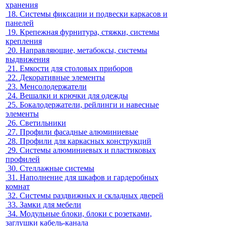
хранения
18.
Системы фиксации и подвески каркасов и
панелей
19.
Крепежная фурнитура, стяжки, системы
крепления
20.
Направляющие, метабоксы, системы
выдвижения
21.
Емкости для столовых приборов
22.
Декоративные элементы
23.
Менсолодержатели
24.
Вешалки и крючки для одежды
25.
Бокалодержатели, рейлинги и навесные
элементы
26.
Светильники
27.
Профили фасадные алюминиевые
28.
Профили для каркасных конструкций
29.
Системы алюминиевых и пластиковых
профилей
30.
Стеллажные системы
31.
Наполнение для шкафов и гардеробных
комнат
32.
Системы раздвижных и складных дверей
33.
Замки для мебели
34.
Модульные блоки, блоки с розетками,
заглушки кабель-канала