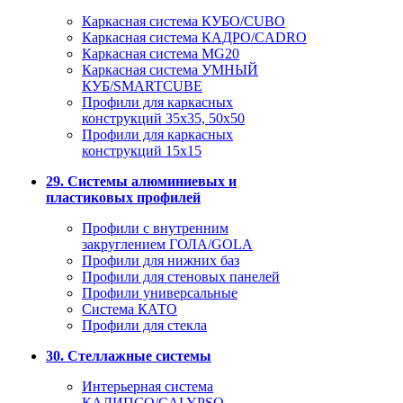
Каркасная система КУБО/CUBO
Каркасная система КАДРО/CADRO
Каркасная система MG20
Каркасная система УМНЫЙ
КУБ/SMARTCUBE
Профили для каркасных
конструкций 35x35, 50x50
Профили для каркасных
конструкций 15х15
29. Системы алюминиевых и
пластиковых профилей
Профили с внутренним
закруглением ГОЛА/GOLA
Профили для нижних баз
Профили для стеновых панелей
Профили универсальные
Система КАТО
Профили для стекла
30. Стеллажные системы
Интерьерная система
КАЛИПСО/CALYPSO