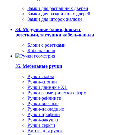
Замки для распашных дверей
Замки для раздвижных дверей
Замки для шторок жалюзи
34. Модульные блоки, блоки с
розетками, заглушки кабель-канала
Блоки с розетками
Кабель-канал
35. Мебельные ручки
Ручки-скобы
Ручки-кнопки
Ручки длинные XL
Ручки геометрических форм
Ручки-рейлинги
Ручки-врезные
Ручки-накладные
Ручки-профили
Ручки-ракушки
Ручки-серьги
Винты для ручек