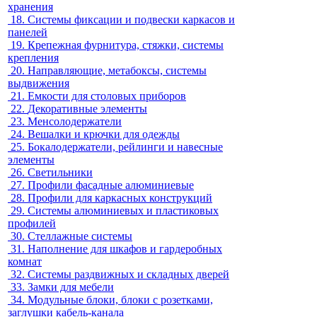
хранения
18.
Системы фиксации и подвески каркасов и
панелей
19.
Крепежная фурнитура, стяжки, системы
крепления
20.
Направляющие, метабоксы, системы
выдвижения
21.
Емкости для столовых приборов
22.
Декоративные элементы
23.
Менсолодержатели
24.
Вешалки и крючки для одежды
25.
Бокалодержатели, рейлинги и навесные
элементы
26.
Светильники
27.
Профили фасадные алюминиевые
28.
Профили для каркасных конструкций
29.
Системы алюминиевых и пластиковых
профилей
30.
Стеллажные системы
31.
Наполнение для шкафов и гардеробных
комнат
32.
Системы раздвижных и складных дверей
33.
Замки для мебели
34.
Модульные блоки, блоки с розетками,
заглушки кабель-канала