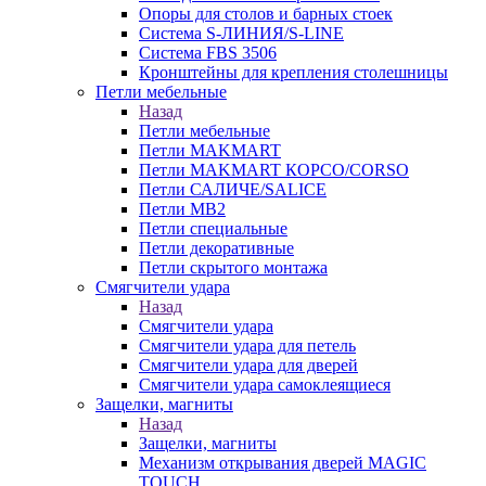
Опоры для столов и барных стоек
Система S-ЛИНИЯ/S-LINE
Система FBS 3506
Кронштейны для крепления столешницы
Петли мебельные
Назад
Петли мебельные
Петли MAKMART
Петли MAKMART КОРСО/CORSO
Петли САЛИЧЕ/SALICE
Петли MB2
Петли специальные
Петли декоративные
Петли скрытого монтажа
Смягчители удара
Назад
Смягчители удара
Смягчители удара для петель
Смягчители удара для дверей
Cмягчители удара самоклеящиеся
Защелки, магниты
Назад
Защелки, магниты
Механизм открывания дверей MAGIC
TOUCH