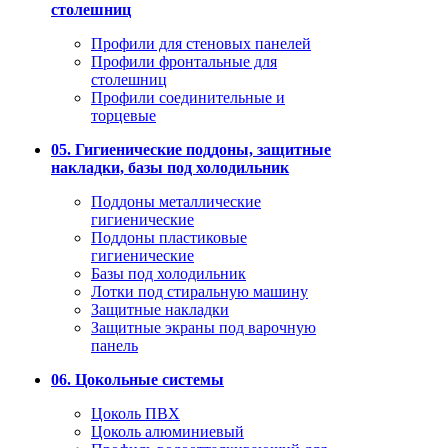
столешниц
Профили для стеновых панелей
Профили фронтальные для
столешниц
Профили соединительные и
торцевые
05. Гигиенические поддоны, защитные
накладки, базы под холодильник
Поддоны металлические
гигиенические
Поддоны пластиковые
гигиенические
Базы под холодильник
Лотки под стиральную машину
Защитные накладки
Защитные экраны под варочную
панель
06. Цокольные системы
Цоколь ПВХ
Цоколь алюминиевый