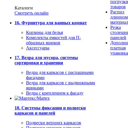
погрузк
товаров
Каталоги
Распил
Смотреть онлайн
длинном
материа
16. Фурнитура для ванных комнат
Резка
Корзины для белья
столешн
Комплекты емкостей для П-
панелей
образных ящиков
Дополни
Аксессуары
платная
упаковка
17. Ведра для мусора, системы
сортировки и хранения
Ведра для каркасов с распашными
фасадами
Ведра для каркасов с выдвижными
ящиками
Ведра с креплением к фасаду
18. Системы фиксации и подвески
каркасов и панелей
Подвески верхних каркасов
Подвески нижних каркасов