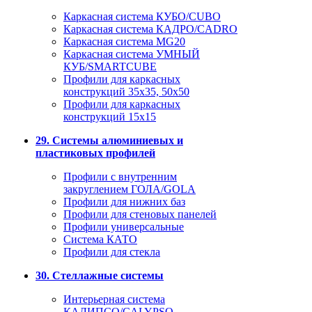
Каркасная система КУБО/CUBO
Каркасная система КАДРО/CADRO
Каркасная система MG20
Каркасная система УМНЫЙ
КУБ/SMARTCUBE
Профили для каркасных
конструкций 35x35, 50x50
Профили для каркасных
конструкций 15х15
29. Системы алюминиевых и
пластиковых профилей
Профили с внутренним
закруглением ГОЛА/GOLA
Профили для нижних баз
Профили для стеновых панелей
Профили универсальные
Система КАТО
Профили для стекла
30. Стеллажные системы
Интерьерная система
КАЛИПСО/CALYPSO