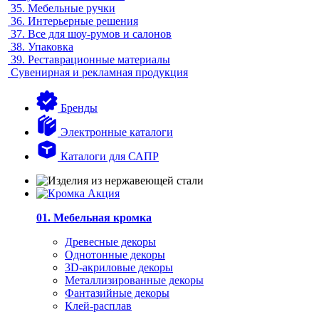
35.
Мебельные ручки
36.
Интерьерные решения
37.
Все для шоу-румов и салонов
38.
Упаковка
39.
Реставрационные материалы
Сувенирная и рекламная продукция
Бренды
Электронные каталоги
Каталоги для САПР
01. Мебельная кромка
Древесные декоры
Однотонные декоры
3D-акриловые декоры
Металлизированные декоры
Фантазийные декоры
Клей-расплав