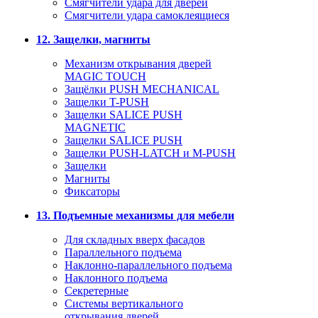
Смягчители удара для дверей
Cмягчители удара самоклеящиеся
12. Защелки, магниты
Механизм открывания дверей
MAGIC TOUCH
Защёлки PUSH MECHANICAL
Защелки T-PUSH
Защелки SALICE PUSH
MAGNETIC
Защелки SALICE PUSH
Защелки PUSH-LATCH и M-PUSH
Защелки
Магниты
Фиксаторы
13. Подъемные механизмы для мебели
Для складных вверх фасадов
Параллельного подъема
Наклонно-параллельного подъема
Наклонного подъема
Секретерные
Системы вертикального
открывания дверей