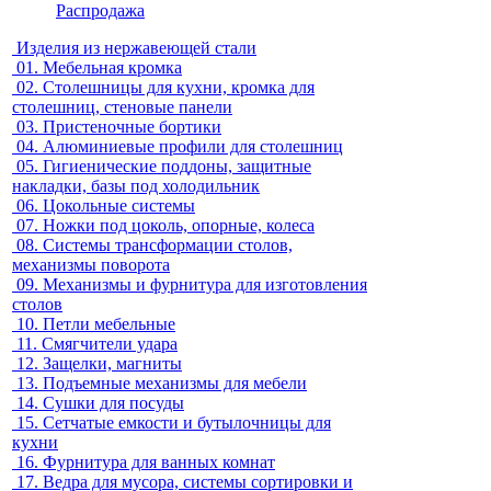
Распродажа
Изделия из нержавеющей стали
01.
Мебельная кромка
02.
Столешницы для кухни, кромка для
столешниц, стеновые панели
03.
Пристеночные бортики
04.
Алюминиевые профили для столешниц
05.
Гигиенические поддоны, защитные
накладки, базы под холодильник
06.
Цокольные системы
07.
Ножки под цоколь, опорные, колеса
08.
Системы трансформации столов,
механизмы поворота
09.
Механизмы и фурнитура для изготовления
столов
10.
Петли мебельные
11.
Смягчители удара
12.
Защелки, магниты
13.
Подъемные механизмы для мебели
14.
Сушки для посуды
15.
Сетчатые емкости и бутылочницы для
кухни
16.
Фурнитура для ванных комнат
17.
Ведра для мусора, системы сортировки и