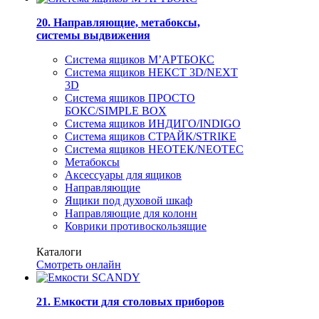
20. Направляющие, метабоксы,
системы выдвижения
Система ящиков М’АРТБОКС
Система ящиков НЕКСТ 3D/NEXT
3D
Система ящиков ПРОСТО
БОКС/SIMPLE BOX
Система ящиков ИНДИГО/INDIGO
Система ящиков СТРАЙК/STRIKE
Система ящиков НЕОТЕК/NEOTEC
Метабоксы
Аксессуары для ящиков
Направляющие
Ящики под духовой шкаф
Направляющие для колонн
Коврики противоскользящие
Каталоги
Смотреть онлайн
21. Емкости для столовых приборов