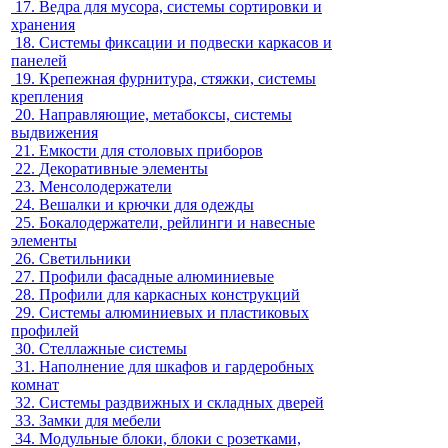
17.
Ведра для мусора, системы сортировки и
хранения
18.
Системы фиксации и подвески каркасов и
панелей
19.
Крепежная фурнитура, стяжки, системы
крепления
20.
Направляющие, метабоксы, системы
выдвижения
21.
Емкости для столовых приборов
22.
Декоративные элементы
23.
Менсолодержатели
24.
Вешалки и крючки для одежды
25.
Бокалодержатели, рейлинги и навесные
элементы
26.
Светильники
27.
Профили фасадные алюминиевые
28.
Профили для каркасных конструкций
29.
Системы алюминиевых и пластиковых
профилей
30.
Стеллажные системы
31.
Наполнение для шкафов и гардеробных
комнат
32.
Системы раздвижных и складных дверей
33.
Замки для мебели
34.
Модульные блоки, блоки с розетками,