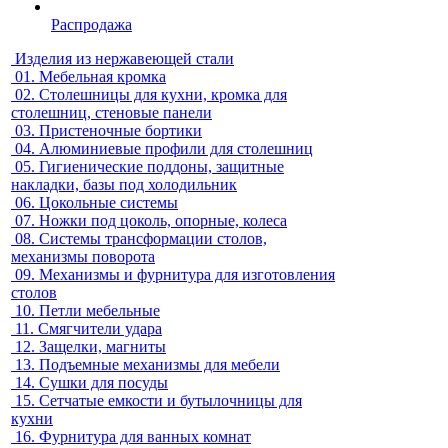
Распродажа
Изделия из нержавеющей стали
01.
Мебельная кромка
02.
Столешницы для кухни, кромка для
столешниц, стеновые панели
03.
Пристеночные бортики
04.
Алюминиевые профили для столешниц
05.
Гигиенические поддоны, защитные
накладки, базы под холодильник
06.
Цокольные системы
07.
Ножки под цоколь, опорные, колеса
08.
Системы трансформации столов,
механизмы поворота
09.
Механизмы и фурнитура для изготовления
столов
10.
Петли мебельные
11.
Смягчители удара
12.
Защелки, магниты
13.
Подъемные механизмы для мебели
14.
Сушки для посуды
15.
Сетчатые емкости и бутылочницы для
кухни
16.
Фурнитура для ванных комнат