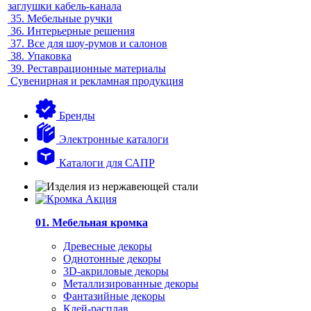
заглушки кабель-канала
35.
Мебельные ручки
36.
Интерьерные решения
37.
Все для шоу-румов и салонов
38.
Упаковка
39.
Реставрационные материалы
Сувенирная и рекламная продукция
Бренды
Электронные каталоги
Каталоги для САПР
01. Мебельная кромка
Древесные декоры
Однотонные декоры
3D-акриловые декоры
Металлизированные декоры
Фантазийные декоры
Клей-расплав