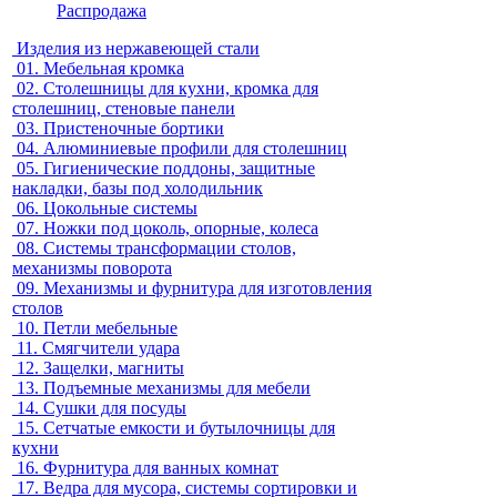
Распродажа
Изделия из нержавеющей стали
01.
Мебельная кромка
02.
Столешницы для кухни, кромка для
столешниц, стеновые панели
03.
Пристеночные бортики
04.
Алюминиевые профили для столешниц
05.
Гигиенические поддоны, защитные
накладки, базы под холодильник
06.
Цокольные системы
07.
Ножки под цоколь, опорные, колеса
08.
Системы трансформации столов,
механизмы поворота
09.
Механизмы и фурнитура для изготовления
столов
10.
Петли мебельные
11.
Смягчители удара
12.
Защелки, магниты
13.
Подъемные механизмы для мебели
14.
Сушки для посуды
15.
Сетчатые емкости и бутылочницы для
кухни
16.
Фурнитура для ванных комнат
17.
Ведра для мусора, системы сортировки и