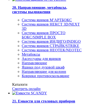
20. Направляющие, метабоксы,
системы выдвижения
Система ящиков М’АРТБОКС
Система ящиков НЕКСТ 3D/NEXT
3D
Система ящиков ПРОСТО
БОКС/SIMPLE BOX
Система ящиков ИНДИГО/INDIGO
Система ящиков СТРАЙК/STRIKE
Система ящиков НЕОТЕК/NEOTEC
Метабоксы
Аксессуары для ящиков
Направляющие
Ящики под духовой шкаф
Направляющие для колонн
Коврики противоскользящие
Каталоги
Смотреть онлайн
21. Емкости для столовых приборов