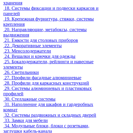
хранения
18.
Системы фиксации и подвески каркасов и
панелей
19.
Крепежная фурнитура, стяжки, системы
крепления
20.
Направляющие, метабоксы, системы
выдвижения
21.
Емкости для столовых приборов
22.
Декоративные элементы
23.
Менсолодержатели
24.
Вешалки и крючки для одежды
25.
Бокалодержатели, рейлинги и навесные
элементы
26.
Светильники
27.
Профили фасадные алюминиевые
28.
Профили для каркасных конструкций
29.
Системы алюминиевых и пластиковых
профилей
30.
Стеллажные системы
31.
Наполнение для шкафов и гардеробных
комнат
32.
Системы раздвижных и складных дверей
33.
Замки для мебели
34.
Модульные блоки, блоки с розетками,
заглушки кабель-канала