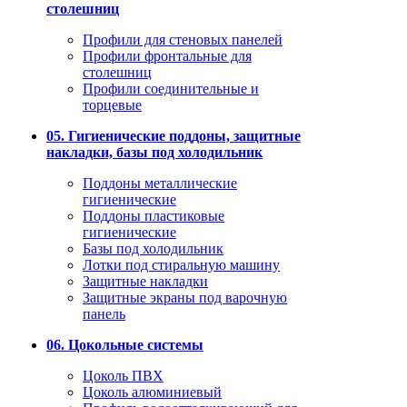
столешниц
Профили для стеновых панелей
Профили фронтальные для
столешниц
Профили соединительные и
торцевые
05. Гигиенические поддоны, защитные
накладки, базы под холодильник
Поддоны металлические
гигиенические
Поддоны пластиковые
гигиенические
Базы под холодильник
Лотки под стиральную машину
Защитные накладки
Защитные экраны под варочную
панель
06. Цокольные системы
Цоколь ПВХ
Цоколь алюминиевый