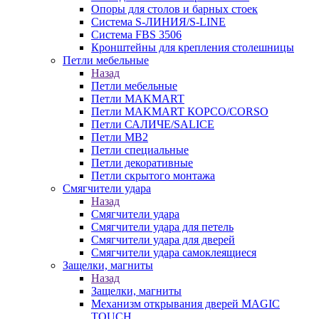
Опоры для столов и барных стоек
Система S-ЛИНИЯ/S-LINE
Система FBS 3506
Кронштейны для крепления столешницы
Петли мебельные
Назад
Петли мебельные
Петли MAKMART
Петли MAKMART КОРСО/CORSO
Петли САЛИЧЕ/SALICE
Петли MB2
Петли специальные
Петли декоративные
Петли скрытого монтажа
Смягчители удара
Назад
Смягчители удара
Смягчители удара для петель
Смягчители удара для дверей
Cмягчители удара самоклеящиеся
Защелки, магниты
Назад
Защелки, магниты
Механизм открывания дверей MAGIC
TOUCH