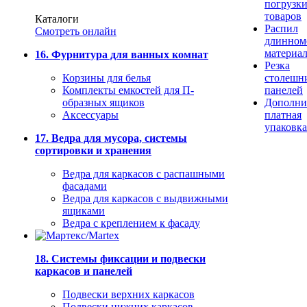
погрузк
товаров
Каталоги
Распил
Смотреть онлайн
длинном
материа
16. Фурнитура для ванных комнат
Резка
Корзины для белья
столешн
Комплекты емкостей для П-
панелей
образных ящиков
Дополни
Аксессуары
платная
упаковка
17. Ведра для мусора, системы
сортировки и хранения
Ведра для каркасов с распашными
фасадами
Ведра для каркасов с выдвижными
ящиками
Ведра с креплением к фасаду
18. Системы фиксации и подвески
каркасов и панелей
Подвески верхних каркасов
Подвески нижних каркасов