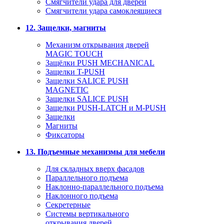
Смягчители удара для дверей
Cмягчители удара самоклеящиеся
12. Защелки, магниты
Механизм открывания дверей
MAGIC TOUCH
Защёлки PUSH MECHANICAL
Защелки T-PUSH
Защелки SALICE PUSH
MAGNETIC
Защелки SALICE PUSH
Защелки PUSH-LATCH и M-PUSH
Защелки
Магниты
Фиксаторы
13. Подъемные механизмы для мебели
Для складных вверх фасадов
Параллельного подъема
Наклонно-параллельного подъема
Наклонного подъема
Секретерные
Системы вертикального
открывания дверей