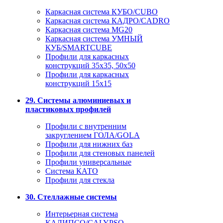
Каркасная система КУБО/CUBO
Каркасная система КАДРО/CADRO
Каркасная система MG20
Каркасная система УМНЫЙ
КУБ/SMARTCUBE
Профили для каркасных
конструкций 35x35, 50x50
Профили для каркасных
конструкций 15х15
29. Системы алюминиевых и
пластиковых профилей
Профили с внутренним
закруглением ГОЛА/GOLA
Профили для нижних баз
Профили для стеновых панелей
Профили универсальные
Система КАТО
Профили для стекла
30. Стеллажные системы
Интерьерная система
КАЛИПСО/CALYPSO