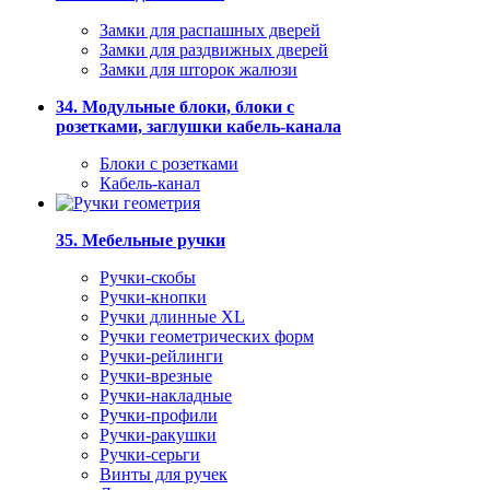
Замки для распашных дверей
Замки для раздвижных дверей
Замки для шторок жалюзи
34. Модульные блоки, блоки с
розетками, заглушки кабель-канала
Блоки с розетками
Кабель-канал
35. Мебельные ручки
Ручки-скобы
Ручки-кнопки
Ручки длинные XL
Ручки геометрических форм
Ручки-рейлинги
Ручки-врезные
Ручки-накладные
Ручки-профили
Ручки-ракушки
Ручки-серьги
Винты для ручек