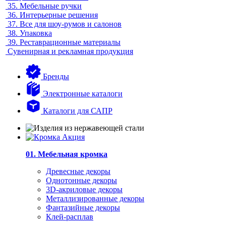
35.
Мебельные ручки
36.
Интерьерные решения
37.
Все для шоу-румов и салонов
38.
Упаковка
39.
Реставрационные материалы
Сувенирная и рекламная продукция
Бренды
Электронные каталоги
Каталоги для САПР
01. Мебельная кромка
Древесные декоры
Однотонные декоры
3D-акриловые декоры
Металлизированные декоры
Фантазийные декоры
Клей-расплав