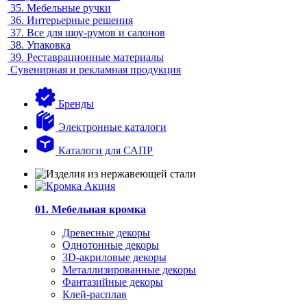
35.
Мебельные ручки
36.
Интерьерные решения
37.
Все для шоу-румов и салонов
38.
Упаковка
39.
Реставрационные материалы
Сувенирная и рекламная продукция
Бренды
Электронные каталоги
Каталоги для САПР
01. Мебельная кромка
Древесные декоры
Однотонные декоры
3D-акриловые декоры
Металлизированные декоры
Фантазийные декоры
Клей-расплав