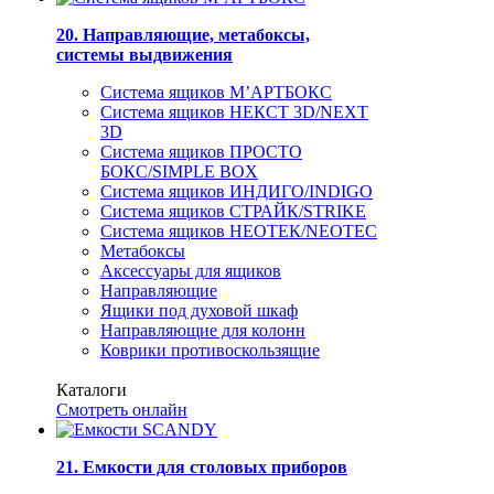
20. Направляющие, метабоксы,
системы выдвижения
Система ящиков М’АРТБОКС
Система ящиков НЕКСТ 3D/NEXT
3D
Система ящиков ПРОСТО
БОКС/SIMPLE BOX
Система ящиков ИНДИГО/INDIGO
Система ящиков СТРАЙК/STRIKE
Система ящиков НЕОТЕК/NEOTEC
Метабоксы
Аксессуары для ящиков
Направляющие
Ящики под духовой шкаф
Направляющие для колонн
Коврики противоскользящие
Каталоги
Смотреть онлайн
21. Емкости для столовых приборов