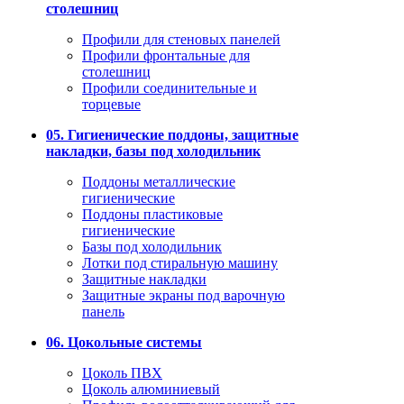
столешниц
Профили для стеновых панелей
Профили фронтальные для
столешниц
Профили соединительные и
торцевые
05. Гигиенические поддоны, защитные
накладки, базы под холодильник
Поддоны металлические
гигиенические
Поддоны пластиковые
гигиенические
Базы под холодильник
Лотки под стиральную машину
Защитные накладки
Защитные экраны под варочную
панель
06. Цокольные системы
Цоколь ПВХ
Цоколь алюминиевый