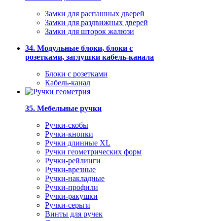
Замки для распашных дверей
Замки для раздвижных дверей
Замки для шторок жалюзи
34. Модульные блоки, блоки с
розетками, заглушки кабель-канала
Блоки с розетками
Кабель-канал
35. Мебельные ручки
Ручки-скобы
Ручки-кнопки
Ручки длинные XL
Ручки геометрических форм
Ручки-рейлинги
Ручки-врезные
Ручки-накладные
Ручки-профили
Ручки-ракушки
Ручки-серьги
Винты для ручек