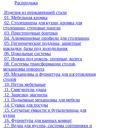
Распродажа
Изделия из нержавеющей стали
01.
Мебельная кромка
02.
Столешницы для кухни, кромка для
столешниц, стеновые панели
03.
Пристеночные бортики
04.
Алюминиевые профили для столешниц
05.
Гигиенические поддоны, защитные
накладки, базы под холодильник
06.
Цокольные системы
07.
Ножки под цоколь, опорные, колеса
08.
Системы трансформации столов,
механизмы поворота
09.
Механизмы и фурнитура для изготовления
столов
10.
Петли мебельные
11.
Смягчители удара
12.
Защелки, магниты
13.
Подъемные механизмы для мебели
14.
Сушки для посуды
15.
Сетчатые емкости и бутылочницы для
кухни
16.
Фурнитура для ванных комнат
17.
Ведра для мусора, системы сортировки и