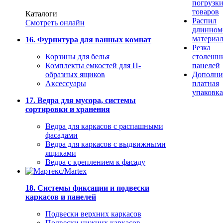
погрузк
товаров
Каталоги
Распил
Смотреть онлайн
длинном
материа
16. Фурнитура для ванных комнат
Резка
Корзины для белья
столешн
Комплекты емкостей для П-
панелей
образных ящиков
Дополни
Аксессуары
платная
упаковка
17. Ведра для мусора, системы
сортировки и хранения
Ведра для каркасов с распашными
фасадами
Ведра для каркасов с выдвижными
ящиками
Ведра с креплением к фасаду
18. Системы фиксации и подвески
каркасов и панелей
Подвески верхних каркасов
Подвески нижних каркасов