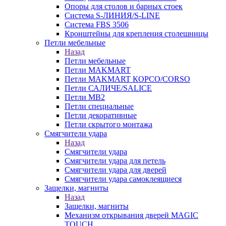
Опоры для столов и барных стоек
Система S-ЛИНИЯ/S-LINE
Система FBS 3506
Кронштейны для крепления столешницы
Петли мебельные
Назад
Петли мебельные
Петли MAKMART
Петли MAKMART КОРСО/CORSO
Петли САЛИЧЕ/SALICE
Петли MB2
Петли специальные
Петли декоративные
Петли скрытого монтажа
Смягчители удара
Назад
Смягчители удара
Смягчители удара для петель
Смягчители удара для дверей
Cмягчители удара самоклеящиеся
Защелки, магниты
Назад
Защелки, магниты
Механизм открывания дверей MAGIC
TOUCH