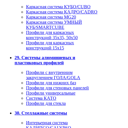
Каркасная система КУБО/CUBO
Каркасная система КАДРО/CADRO
Каркасная система MG20
Каркасная система УМНЫЙ
КУБ/SMARTCUBE
Профили для каркасных
конструкций 35x35, 50x50
Профили для каркасных
конструкций 15х15
29. Системы алюминиевых и
пластиковых профилей
Профили с внутренним
закруглением ГОЛА/GOLA
Профили для нижних баз
Профили для стеновых панелей
Профили универсальные
Система КАТО
Профили для стекла
30. Стеллажные системы
Интерьерная система
КАЛИПСО/CALYPSO