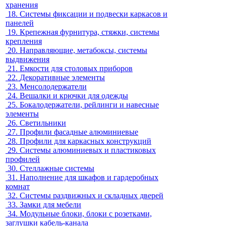
хранения
18.
Системы фиксации и подвески каркасов и
панелей
19.
Крепежная фурнитура, стяжки, системы
крепления
20.
Направляющие, метабоксы, системы
выдвижения
21.
Емкости для столовых приборов
22.
Декоративные элементы
23.
Менсолодержатели
24.
Вешалки и крючки для одежды
25.
Бокалодержатели, рейлинги и навесные
элементы
26.
Светильники
27.
Профили фасадные алюминиевые
28.
Профили для каркасных конструкций
29.
Системы алюминиевых и пластиковых
профилей
30.
Стеллажные системы
31.
Наполнение для шкафов и гардеробных
комнат
32.
Системы раздвижных и складных дверей
33.
Замки для мебели
34.
Модульные блоки, блоки с розетками,
заглушки кабель-канала