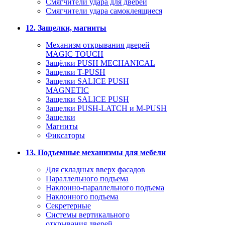
Смягчители удара для дверей
Cмягчители удара самоклеящиеся
12. Защелки, магниты
Механизм открывания дверей
MAGIC TOUCH
Защёлки PUSH MECHANICAL
Защелки T-PUSH
Защелки SALICE PUSH
MAGNETIC
Защелки SALICE PUSH
Защелки PUSH-LATCH и M-PUSH
Защелки
Магниты
Фиксаторы
13. Подъемные механизмы для мебели
Для складных вверх фасадов
Параллельного подъема
Наклонно-параллельного подъема
Наклонного подъема
Секретерные
Системы вертикального
открывания дверей